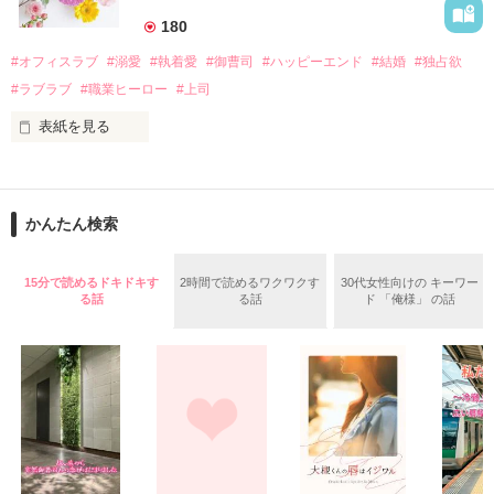
――御影恭司その人だったのだ――！

　なぜか恭司から飼い猫の世話係を命じられた美桜は、猫の世
180
話を口実にしばしば呼び出された上、二人はいわゆる身体だけ
夏木美桜(なつきみお)

#オフィスラブ
#溺愛
#執着愛
#御曹司
#ハッピーエンド
#結婚
#独占欲
✕

#ラブラブ
#職業ヒーロー
#上司
鳴海哲平 (なるみてっぺい)

表紙を見る
作品を読む
止まっていたはずの二人の時間が、再び動き出す。

舞川雛子（26）は大手お菓子メーカー、三日月製菓コーポレー
再会から始まる、溺愛ラブ。

ションの企画戦略室で働いている。

また雛子には2年前から付き合いはじめ、半年前から同棲を始
2026.6.5～2026.7.25

かんたん検索
めた、同期で恋人の石垣守（26）がいるのだが、後輩の姫原由
羅（24）との浮気が発覚した上、いつのまにか元カノにされて
いた。

15分で読めるドキドキす
2時間で読めるワクワクす
30代女性向けの キーワー
守と由羅から『便利屋雛子』と馬鹿にされ、一人こっそり泣い
る話
る話
ド 「俺様」 の話
＊以前、公開していた話の改稿版です＊

ていた雛子に、企画戦略室の上司である雪瀬鷹哉（29）が
『──俺と結婚してくれないか』といきなりプロポーズをしてき
た上、同居まで提案してきて──？

鷹哉『宜しくな、俺の雛子』🦅

雛子『俺の……ひぃ、雛子？！！！』🐥

作品を読む
シゴデキで冷徹な上司が見せる素顔は、なぜか想像以上に甘く
て……🐥💓🦅
