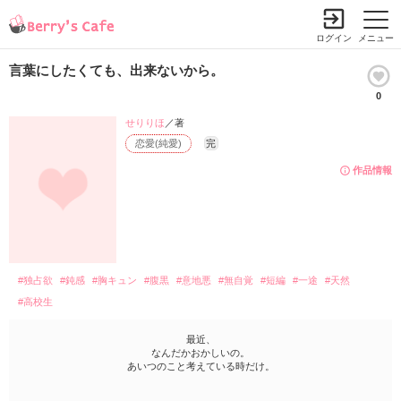
ログイン
メニュー
言葉にしたくても、出来ないから。
0
せりりほ
／著
恋愛(純愛)
完
作品情報
#独占欲
#鈍感
#胸キュン
#腹黒
#意地悪
#無自覚
#短編
#一途
#天然
#高校生
最近、
なんだかおかしいの。
あいつのこと考えている時だけ。