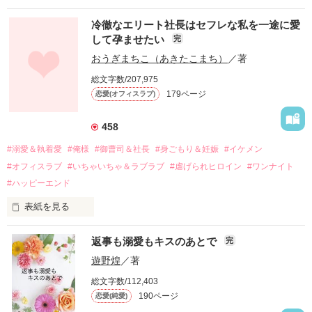
冷徹なエリート社長はセフレな私を一途に愛
して孕ませたい
完
幼なじみの哲平に淡い恋心を抱いていた美桜。

おうぎまちこ（あきたこまち）
／著
しかし、ある出来事をきっかけに二人の関係は壊れてしまう。

総文字数/207,975
関係修復もできないまま、美桜は両親の離婚によって

179ページ
恋愛(オフィスラブ)
引っ越すことになり、哲平とも離れ離れになった。

それから約十二年後。

458
過去の傷から、二度と会いたくないと思っていた哲平に

#溺愛＆執着愛
#俺様
#御曹司＆社長
#身ごもり＆妊娠
#イケメン
運命のような再会を果たす。

#オフィスラブ
#いちゃいちゃ＆ラブラブ
#虐げられヒロイン
#ワンナイト
そして、ひょんなことから

#ハッピーエンド
酔った勢いで一夜を共にしてしまった。

表紙を見る
さらに、美桜が初めてだと知った哲平は

『責任をとる、結婚しよう』と真っ直ぐに告げてきた。

　おかしな噂を流されて前の職場でうまくいかなかった梅田美
戸惑う美桜とは裏腹に、好きという気持ちを隠すことなく

返事も溺愛もキスのあとで
完
桜は、海外で傷心旅行をしていたところ、日本人美青年と出会
甘やかしてくる。

い、酒の勢いもあり一夜限りの関係となる。

遊野煌
／著
　帰国後、美桜は新しい職場でワンナイトした美青年と再会。
そんなある日、哲平は美桜がストーカー被害に

総文字数/112,403
なんと彼の正体は、とある財閥御曹司にも関わらず、一族を離
遭っていることを知る。

190ページ
恋愛(純愛)
れて起業した新進気鋭の実業家、社内でも冷徹だと評判な社長
美桜を守るため、哲平は同居を提案してきて――。
