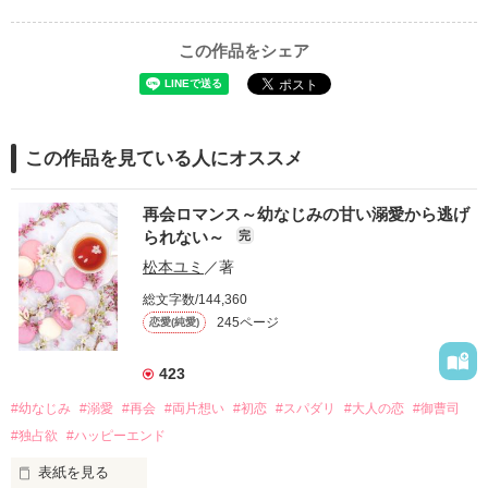
この作品をシェア
この作品を見ている人にオススメ
再会ロマンス～幼なじみの甘い溺愛から逃げ
られない～
完
松本ユミ
／著
総文字数/144,360
245ページ
恋愛(純愛)
423
#幼なじみ
#溺愛
#再会
#両片想い
#初恋
#スパダリ
#大人の恋
#御曹司
#独占欲
#ハッピーエンド
表紙を見る