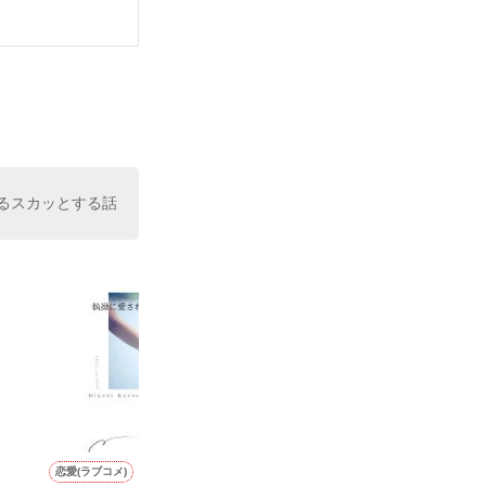
いている。

（26）がいる
た。

室の上司である
、同居まで提案
るスカッとする話
恋愛(ラブコメ)
恋愛(オフィスラブ)
恋愛(純愛)
恋愛(純愛)