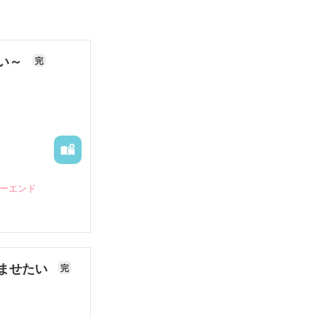
ない～
完
ピーエンド
ませたい
完