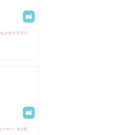
いちゃ＆ラブラブ
していたとこ
る財閥御曹司に
―御影恭司その
出された上、二
ヒーロー
#上司