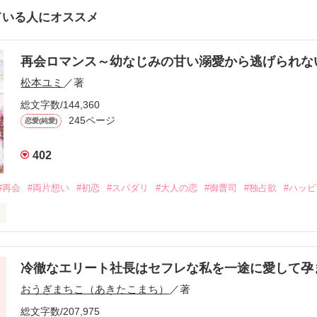
ている人にオススメ
再会ロマンス～幼なじみの甘い溺愛から逃げられ
松本ユミ
／著
総文字数/144,360
245ページ
恋愛(純愛)
402
#再会
#両片想い
#初恋
#スパダリ
#大人の恋
#御曹司
#独占欲
#ハッ
冷徹なエリート社長はセフレな私を一途に愛して孕
に淡い恋心を抱いていた美桜。

おうぎまちこ（あきたこまち）
／著
来事をきっかけに二人の関係は壊れてしまう。

ないまま、美桜は両親の離婚によって

総文字数/207,975