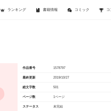
ランキング
書籍情報
コミック
コ
作品番号
1578797
最終更新
2019/10/27
総文字数
501
ページ数
1ページ
ステータス
未完結