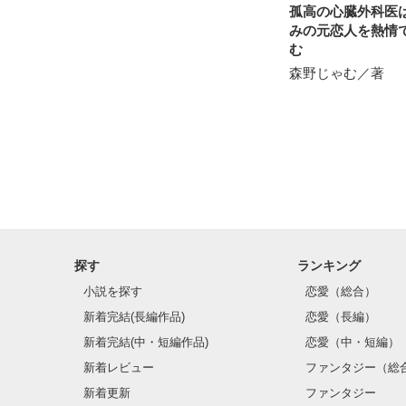
孤高の心臓外科医
みの元恋人を熱情
む
森野じゃむ／著
探す
ランキング
小説を探す
恋愛（総合）
新着完結(長編作品)
恋愛（長編）
新着完結(中・短編作品)
恋愛（中・短編）
新着レビュー
ファンタジー（総
新着更新
ファンタジー