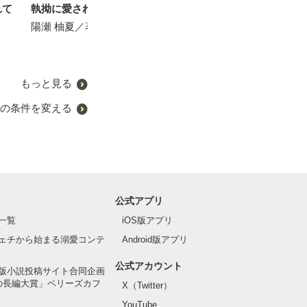
れて
執拗に愛されて、愛して
冷徹なエリート社長はセフ
【改稿版】彼女はエリート
本日より、弊社
レな私を一途に愛して孕ま
外交官の求愛から逃れられ
子育て始めます
陽瀬 柚夏／著
せたい
ない
蓮美ちま／著
おうぎまちこ（あきたこま
花里美佐／著
ち）／著
もっと見る
の条件を変える
公式アプリ
一覧
iOS版アプリ
ェチから始まる溺愛コンテ
Android版アプリ
公式アカウント
版小説投稿サイト合同企画
の長編大賞」ベリーズカフ
X（Twitter）
YouTube