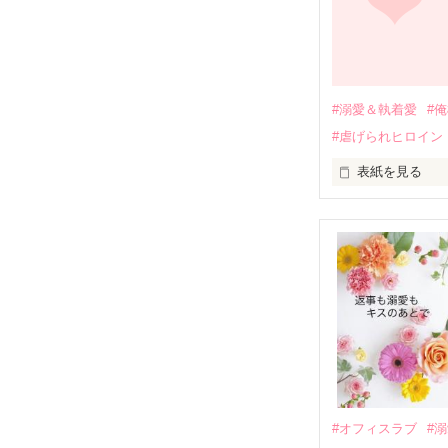
引っ越すことに
それから約十二
過去の傷から、
運命のような再
#溺愛＆執着愛
#
そして、ひょん
#虐げられヒロイン
酔った勢いで一
表紙を見る
さらに、美桜が
『責任をとる、
　おかしな噂を
戸惑う美桜とは
ろ、日本人美青
甘やかしてくる。
　帰国後、美桜
も関わらず、一
そんなある日、
人だったのだ―
遭っていること
　なぜか恭司か
美桜を守るため
夏木美桜(なつき
✕

鳴海哲平 (なる
#オフィスラブ
#