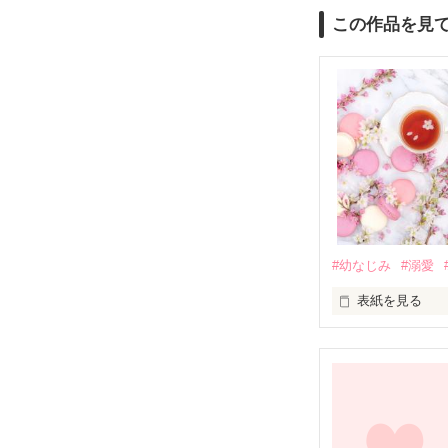
この作品を見
#幼なじみ
#溺愛
表紙を見る
幼なじみの哲平
しかし、ある出
関係修復もでき