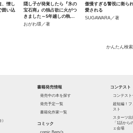
は、憎し
隠し子が発覚したら『氷の
傲慢すぎる警視に衛ら
で囲い込
宝石商』の独占欲に火がつ
愛される
きました～5年越しの執念
SUGAWARA／著
で見つけ出され、逃げ場の
おがわ環／著
ない溺愛で囲い込まれてい
ます～
かんたん検索
書籍発売情報
コンテスト
発売中の本を探す
コンテスト
発売予定一覧
超短編！フ
スト
書籍化作家一覧
スターツ出
合）
「1話から
コミック
ェ会場
comic Berry's