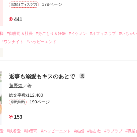
なり、哲平とも離れ離れになった。

179ページ
恋愛(オフィスラブ)
年後。

441
二度と会いたくないと思っていた哲平に

会を果たす。

俺様
#御曹司＆社長
#身ごもり＆妊娠
#イケメン
#オフィスラブ
#いちゃ
なことから

#ワンナイト
#ハッピーエンド
夜を共にしてしまった。

初めてだと知った哲平は

結婚しよう』と真っ直ぐに告げてきた。

流されて前の職場でうまくいかなかった梅田美桜は、海外で傷心旅行を
裏腹に、好きという気持ちを隠すことなく

年と出会い、酒の勢いもあり一夜限りの関係となる。



は新しい職場でワンナイトした美青年と再会。なんと彼の正体は、とあ
返事も溺愛もキスのあとで
完
族を離れて起業した新進気鋭の実業家、社内でも冷徹だと評判な社長―
哲平は美桜がストーカー被害に

遊野煌
／著
―！

を知る。

ら飼い猫の世話係を命じられた美桜は、猫の世話を口実にしばしば呼び
、哲平は同居を提案してきて――。

総文字数/112,403
190ページ
恋愛(純愛)
みお)

153
作品を読む
みてっぺい)

溺愛
#執着愛
#御曹司
#ハッピーエンド
#結婚
#独占欲
#ラブラブ
#職業