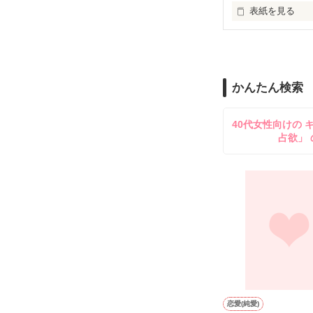
止まっていたは
表紙を見る
再会から始まる
舞川雛子（26
2026.6.5～2026.
また雛子には2
のだが、後輩の
守と由羅から『
かんたん検索
雪瀬鷹哉（29
＊以前、公開し
してきて──？

40代女性向けの 
鷹哉『宜しくな、
占欲」 
雛子『俺の……
シゴデキで冷徹な
※表紙も作中使
※執筆期間2026
※他サイトさん
恋愛(純愛)