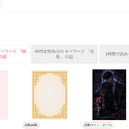
ずの二人の時間が、再び動き出す。

、溺愛ラブ。

）は大手お菓子メーカー、三日月製菓コーポレーションの企画戦略室で働
7.25

年前から付き合いはじめ、半年前から同棲を始めた、同期で恋人の石垣守
姫原由羅（24）との浮気が発覚した上、いつのまにか元カノにされてい
便利屋雛子』と馬鹿にされ、一人こっそり泣いていた雛子に、企画戦略
）が『──俺と結婚してくれないか』といきなりプロポーズをしてきた上
ていた話の改稿版です＊

キーワード 「独
40代女性向けの キーワード 「社
俺の雛子』🦅

1時間で読め
の話
長」 の話
ひぃ、雛子？！！！』🐥

上司が見せる素顔は、なぜか想像以上に甘くて……🐥💓🦅

作品を読む
用の画像も全てフリー素材です。

.6.3〜7.20完結です。　

にて恋愛トレンド1位でした〜良かったら読んで頂けると嬉しいです。
作品を読む
恋愛(純愛)
恋愛(キケン・ダーク)