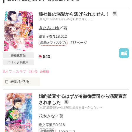
狼社長の溺愛から逃げられません！
完
[原題]社長のキスから逃げられませんっ！
きたみまゆ
／著
総文字数/118,612
273ページ
恋愛(オフィスラブ)
書籍化作品
543
コミック掲載中
#オフィスラブ
#社長
#俺様
表紙を見る
婚約破棄するはずが冷徹御曹司から溺愛宣言
されました
完
[原題]最愛誓約〜旦那様は新妻を甘やかしたい〜
映画配給会社『シネマボックス』

花木きな
／著
総文字数/80,316
宣伝部所属の

166ページ
恋愛(純愛)
鈍感で頑張り屋のわんこ系女子
