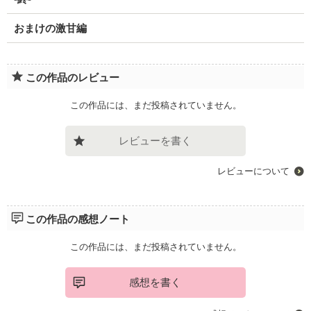
おまけの激甘編
この作品のレビュー
この作品には、まだ投稿されていません。
レビューを書く
レビューについて
この作品の感想ノート
この作品には、まだ投稿されていません。
感想を書く