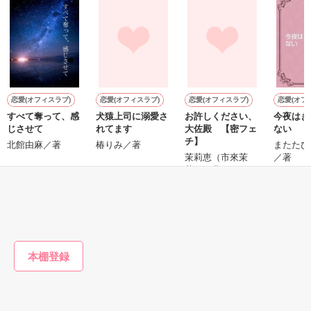
た上、同居まで提案してきて──？

鷹哉『宜しくな、俺の雛子』🦅

雛子『俺の……ひぃ、雛子？！！！』🐥

作品を読む
シゴデキで冷徹な上司が見せる素顔は、なぜか想像以上に甘く
て……🐥💓🦅

恋愛(オフィスラブ)
恋愛(オフィスラブ)
恋愛(オフィスラブ)
恋愛(オフ
すべて奪って、感
犬猿上司に溺愛さ
お許しください、
今夜はき
※表紙も作中使用の画像も全てフリー素材です。

じさせて
れてます
大佐殿 【密フェ
ない
※執筆期間2026.6.3〜7.20完結です。　

チ】
北館由麻／著
椿りみ／著
またたび
※他サイトさんにて恋愛トレンド1位でした〜良かったら読ん
茉莉恵（市來茉
／著
で頂けると嬉しいです。
莉）／著
もっと見る
作品を読む
かんたん検索の条件を変える