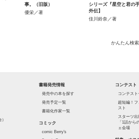
事。（旧版）
シリーズ『星空と君の
外伝】
優栄／著
佳川鈴奈／著
1位！

かんたん検索
1位！

います❀

は、以前出していたしたものの長編バージョンになります。

書籍発売情報
コンテスト
発売中の本を探す
コンテスト
発売予定一覧
超短編！フ
スト
書籍化作家一覧
スターツ出
合）
「1話から
コミック
作品を読む
ェ会場
comic Berry's