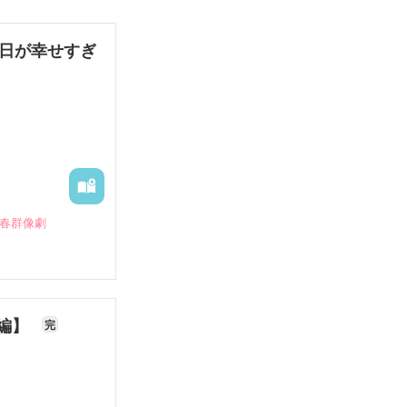
毎日が幸せすぎ
青春群像劇
長編】
完