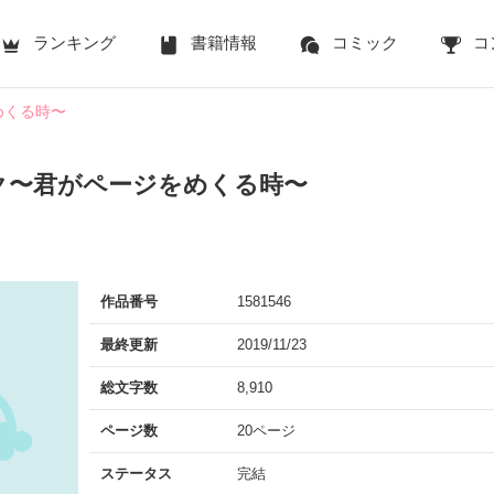
ランキング
書籍情報
コミック
コ
めくる時〜
ク〜君がページをめくる時〜
作品番号
1581546
最終更新
2019/11/23
総文字数
8,910
ページ数
20ページ
ステータス
完結