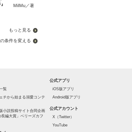
手』
～鉄壁の貴公子
MiIMu／著
葉月まい／著
野田 のたお／著
帝を甘やかした
珠雪／著
もっと見る
の条件を変える
公式アプリ
一覧
iOS版アプリ
ェチから始まる溺愛コンテ
Android版アプリ
公式アカウント
版小説投稿サイト合同企画
の長編大賞」ベリーズカフ
X（Twitter）
YouTube