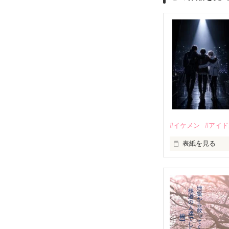
#イケメン
#アイ
表紙を見る
推しは画面の向
不器用でも努力
無口で頼れる黒。
天才肌で笑顔が
三人の姿に勇気