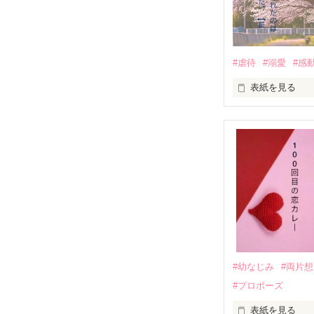
　　　恋、友情
　　　　笑って
#虐待
#溺愛
#感
　　　　　　〜
表紙を見る
｢全部あんたのせ
『──のせいじゃ
｢なんであんたが
『生きていてく
｢あんたなんか産
『産まれてきて
#幼なじみ
#両片
#プロポーズ
｢あんたさえ居なけれ
『──が居てくれた
表紙を見る