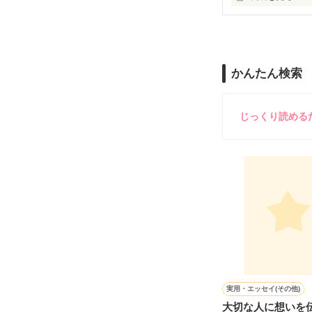
『ねぇ、恋カレ
──『ん？　恋カ
両親から虐待を
かんたん検索
『うん。恋カレ
その女の子に感
これは好きなア
じっくり読める
泣き方も、笑い
でもみんなが教
※表紙はフリー
『"愛してるよ"』
感動のラスト──
実用・エッセイ(その他)
大切な人に想いを