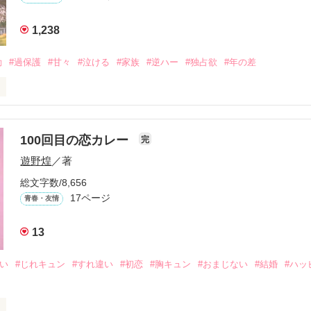
1,238
、夢、そして成長。

、ときどき泣ける。

動
#過保護
#甘々
#泣ける
#家族
#逆ハー
#独占欲
#年の差
青春群像劇〜

いよ｣

ないよ』

100回目の恋カレー
完
作品を読む
遊野煌
／著
生きてんのよ｣

総文字数/8,656
れてありがとう』

17ページ
青春・友情
まなきゃ良かった｣

13
くれてありがとう』

想い
#じれキュン
#すれ違い
#初恋
#胸キュン
#おまじない
#結婚
#ハッ
ば·····｣

から俺たちは·····』
