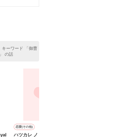


 キーワード 「御曹
」 の話
恋愛(その他)
恋愛(オフィスラブ)
ファンタジー
恋愛(オフィスラブ)
al
ハツカレ ノ カオリ
Good day ! 6
alternativeⅡ
あなたの記憶が