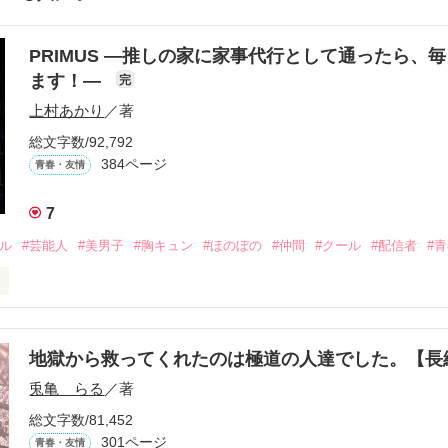
PRIMUS ―推しの家に家事代行として通ったら、
ます！―
完
上村あかり
／著
総文字数/92,792
384ページ
青春・友情
7
ドル
#芸能人
#美男子
#胸キュン
#ほのぼの
#仲間
#クール
#配信者
#
こうにいるはずだったのに、仕事先で毎日会っています。

を諦めない赤。

地獄から救ってくれたのは極道の人達でした。【


兎亀 らる
／著
眩しい白。

総文字数/81,452
をもらい、「私も一歩踏み出してみたい」と思えるようになった。

301ページ
青春・友情