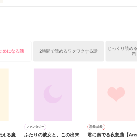
ーって知ってる？』

レー？』

受け感情を知らない女の子と

ーを100回たべたら、好きな人が自分のこと好きになっちゃうんだって』
情を教える極道達との物語。

イツに好きだよって言えない、臆病な私の初恋と恋のおまじないの話。

じっくり読める
ためになる話
2時間で読めるワクワクする話
司
方も、助けの求め方も、何も知らなかった。

えてくれた。

素材です。コンテスト用に既存作を改稿しました。
作品を読む




ファンタジー
恋愛(純愛)
伝える魔
ふたりの彼女と、この出来
君に奏でる夜想曲【Ansy