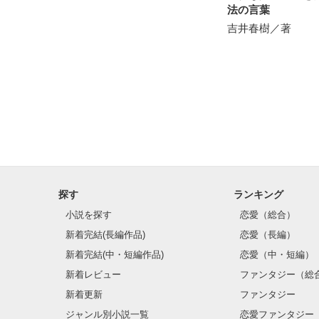
法の言葉
吉井春樹／著
野いちご

ジャンル別 最高
総合 最高3位！

ベリーズカフェ

ジャンル別 最高
ありがとうござ
※こちらの作品
探す
ランキング
小説を探す
恋愛（総合）
新着完結(長編作品)
恋愛（長編）
新着完結(中・短編作品)
恋愛（中・短編）
新着レビュー
ファンタジー（総
新着更新
ファンタジー
ジャンル別小説一覧
恋愛ファンタジー