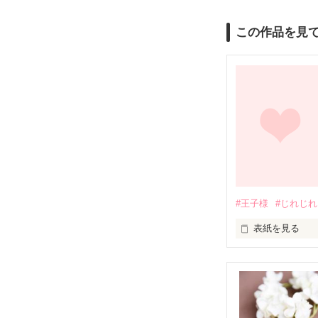
この作品を見
#王子様
#じれじれ
表紙を見る
口が悪くて、態
でも、見た目は