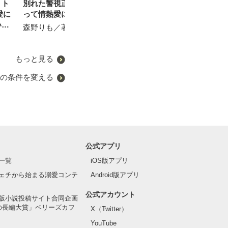
、ト
別れた警視正パパに見つか
月夜に笑った悪魔
娘のパパと再会したら今度
君との恋は面倒
愛に
って情熱愛に捕まりました
こそ逃げられません
Neno／著
陽瀬 柚夏／著
いま
森野りも／著
惣領莉沙／著
もっと見る
の条件を変える
公式アプリ
一覧
iOS版アプリ
ェチから始まる溺愛コンテ
Android版アプリ
公式アカウント
版小説投稿サイト合同企画
の長編大賞」ベリーズカフ
X（Twitter）
YouTube