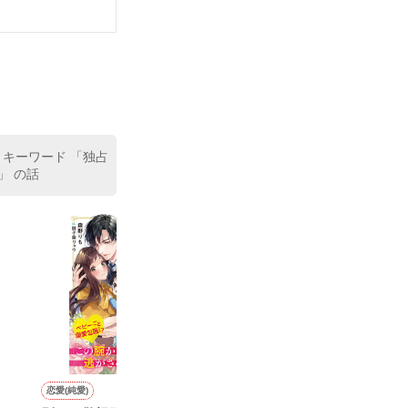
ける内容になっ
 キーワード 「独占
」 の話
、作者冥利につ
い。

恋愛(純愛)
恋愛(キケン・ダーク)
恋愛(純愛)
恋愛(学園)