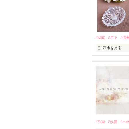
そんな幼なじみ
12年ぶりに再会
ひとつ屋根の下
#財閥
#年下
#御
「俺と一緒に寝
表紙を見る
「嫌い……トー
矢野透子 (やの 
*.:･.｡**.:･.｡**.:･.｡
「彼の負担にな
留守をあずかる

無自覚女（26）

×

×

仕事に追われる

真嶋夏雪(まじま 
俺様王子（29）

*.:･.｡**.:･.｡**.:･.｡
「こんなにも制
「好きって言え
恋人になったば
#作家
#溺愛
#不
になれない透子