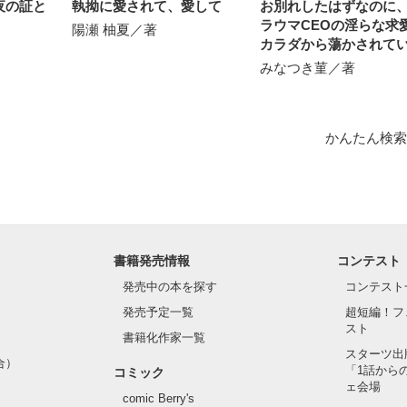
夜の証と
執拗に愛されて、愛して
お別れしたはずなのに
ラウマCEOの淫らな求
陽瀬 柚夏／著
カラダから蕩かされて
す⁉︎
みなつき菫／著
かんたん検索
書籍発売情報
コンテスト
発売中の本を探す
コンテスト
発売予定一覧
超短編！フ
スト
書籍化作家一覧
スターツ出
合）
「1話から
コミック
ェ会場
comic Berry's