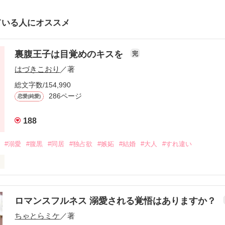
ている人にオススメ
裏腹王子は目覚めのキスを
完
はづきこおり
／著
総文字数/154,990
286ページ
恋愛(純愛)
188
#溺愛
#腹黒
#同居
#独占欲
#嫉妬
#結婚
#大人
#すれ違い
度も悪くて、女の子にだらしない。

完璧な王子様。

ロマンスフルネス 溺愛される覚悟はありますか？
ちゃとらミケ
／著