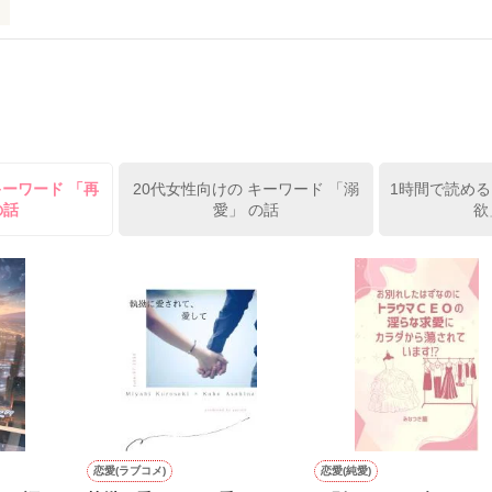
の秘密が暴露される事件が発生して…？

始

集・秋原美和子は、作家・久遠タカユキ先生を担当している。

様限定 先行公開）

片想い状態の二人の、暴走系・焦れったラブストーリー。

相手を探している先生だが、美和子のことはまったく眼中にない。

デレラを奪いに』に続くストーリーですが、この物語単独でもお読み頂
作品を読む
をしていた。

キーワード 「再
20代女性向けの キーワード 「溺
1時間で読める


の話
愛」 の話
欲
正

ビューを頂きありがとうございます。物語全体の世界を楽しんで頂けて
いびつな溺愛〜センシティブ・ラヴァーズ〜』プロフィールよりご覧下さ
、godisdora様、素敵なレビューをありがとうございました！＊
作品を読む
作品を読む
恋愛(ラブコメ)
恋愛(純愛)