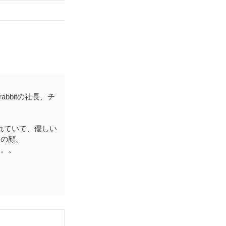
bitの社長、チ
。
れていて、優しい
表の顔。
。。。