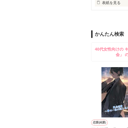
表紙を見る
さらに彼の出生
2015.5.1 更新開
大手出版社の編
（ファン登録者
恋に不慣れで両
わけあって結婚
※『今夜、シン
かんたん検索
それでも先生は

ています。

ずっと一途な恋
40代女性向けの 
＊レビュー御礼＊
会」 
2018.02 完結

匿名奇暴さま

2018.11 加筆修
とても素敵なレ
きます。

※続編あり

『不埒な先生の
＊kota55様
恋愛(純愛)