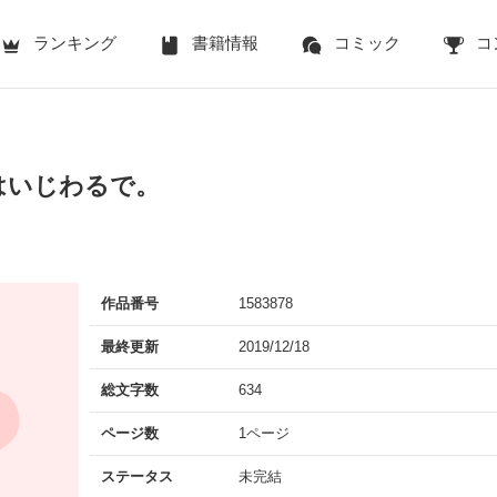
ランキング
書籍情報
コミック
コ
はいじわるで。
作品番号
1583878
最終更新
2019/12/18
総文字数
634
ページ数
1ページ
ステータス
未完結