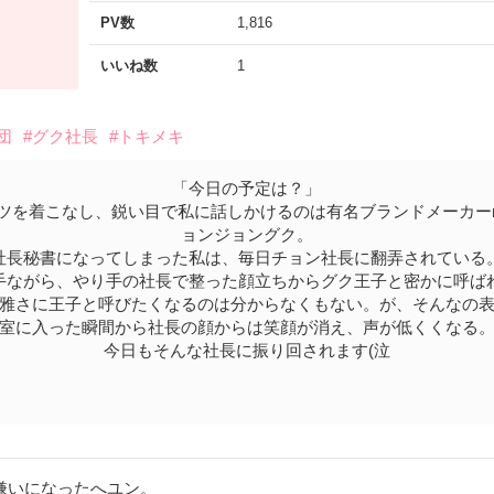
PV数
1,816
いいね数
1
団
#グク社長
#トキメキ
「今日の予定は？」
ツを着こなし、鋭い目で私に話しかけるのは有名ブランドメーカーrab
ョンジョングク。
社長秘書になってしまった私は、毎日チョン社長に翻弄されている
手ながら、やり手の社長で整った顔立ちからグク王子と密かに呼ば
雅さに王子と呼びたくなるのは分からなくもない。が、そんなの
室に入った瞬間から社長の顔からは笑顔が消え、声が低くくなる
今日もそんな社長に振り回されます(泣
嫌いになったへユン。