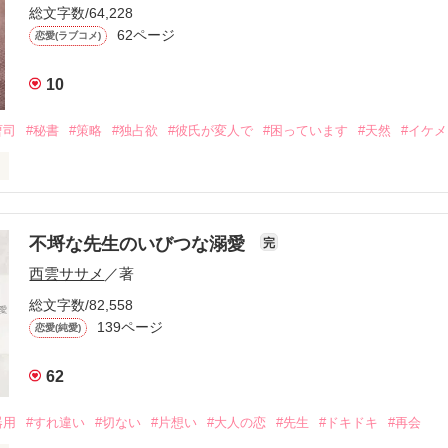
の彼と

総文字数/64,228
したら、

62ページ
恋愛(ラブコメ)
で暮らすことになってしまい――

10
曹司
#秘書
#策略
#独占欲
#彼氏が変人で
#困っています
#天然
#イケ
るか？」

ゴくんなんか」

とうこ) 29歳 営業職

*

りたくないし、重い女になるのは嫌なの」

不埒な先生のいびつな溺愛
完
西雲ササメ
／著
総文字数/82,558
なつゆき) 26歳 副社長

139ページ
恋愛(純愛)
*

御できない感情が自分にあったとは、今まで知りませんでした」

62
よ」

かりの二人にとって、会える時間があまりに短くせつない日々。恋人に
器用
#すれ違い
#切ない
#片想い
#大人の恋
#先生
#ドキドキ
#再会
と、そんな彼女に焦らされていく夏雪。
