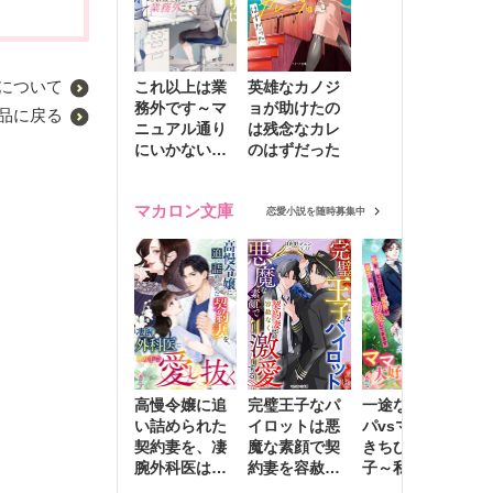
について
これ以上は業
英雄なカノジ
務外です～マ
ョが助けたの
品に戻る
ニュアル通り
は残念なカレ
にいかない彼
のはずだった
に無難な日々
を崩されて～
マカロン文庫
恋愛小説を随時募集中
高慢令嬢に追
完璧王子なパ
一途な社長パ
執
い詰められた
イロットは悪
パvsママ大好
士
契約妻を、凄
魔な素顔で契
きちびっこ息
偽
腕外科医はこ
約妻を容赦な
子～私を捨て
情
の手で愛し抜
く激愛する
たはずの元夫
堕