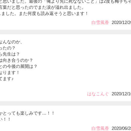
と思いました。最後の「俺より先に死なないこと」は2度も梅子ち
言葉だと思ったのでまた涙が溢れ出ました。
礼しました。また何度も読み返そうと思います！
白雪風香
2020/12/2
なんなのか、
ったの？
ら先生は？
は向き合うのか？
との今後の展開は？
なります！
てます♪
はなこんぐ
2020/12/1
かとっても楽しみです…！！
い！！
白雪風香
2020/06/2