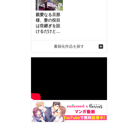
親愛なる旦那
様、妻の役目
は世継ぎを設
けるだけと聞
いておりまし
たが～虐げら
書籍化作品を探す
れ才女の幸せ
な結婚～2