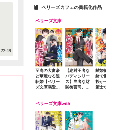
ベリーズカフェの書籍化作品
ベリーズ文庫
23:49
至高の大富豪
離婚前夜に内
冷
【絶対王者な
と華麗なる逆
緒で世継ぎを
や
バディシリー
転婚【ベリー
授かったら～
生
ズ】曲者な財
ズ文庫溺愛ア
策士な御曹司
を
閥御曹司、笑
ンソロジー】
はママとベビ
～
顔の圧で契約
ーを執愛で守
つ
妻を攻め立て
ベリーズ文庫with
り離さない～
様
激烈愛で貫く
し