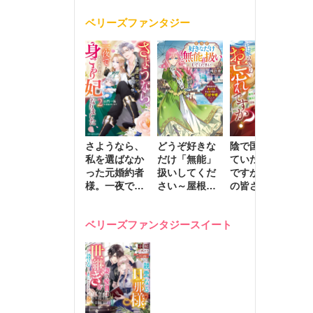
く
が息子に負け
ベリーズファンタジー
じと溺愛して
きます～
さようなら、
どうぞ好きな
陰で国を支え
転
私を選ばなか
だけ「無能」
ていたのは私
と
った元婚約者
扱いしてくだ
ですが、王家
っ
様。一夜で大
さい～屋根裏
の皆さんお忘
国
国君主の身ご
部屋の本の
れですか？～
に
もり妃になり
虫、実は国を
追放された隠
不
ベリーズファンタジースイート
ました２
動かす万能令
れ才女の辺境
保
嬢でした～
スローライフ
で
計画～
能
し