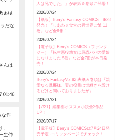
人は兄でした。』が表紙＆巻頭に登場！
あぁほ
2026/07/24
【紙版】Berry's Fantasy COMICS 8/28
発売！『しあわせ食堂の異世界ご飯 11
ャラだな
巻』など全8冊！
。
2026/07/24
【電子版】Berry's COMICS（ファンタ
ジー）『転生悪役幼女は最恐パパの愛娘
になりました 5巻』など全7冊が本日発
売！
さんは
2026/07/24
Berry's FantasyVol.83 表紙＆巻頭は『親
愛なる旦那様、妻の役目は世継ぎを設け
るだけと聞いておりましたが』
7 01:46
2026/07/21
【7/21】編集部オススメ小説全2作品
UP！
敵な作
2026/07/17
す。
【電子版】Berry's COMICSは7月24日発
売予定♪コミックページでチェック！
一生仲