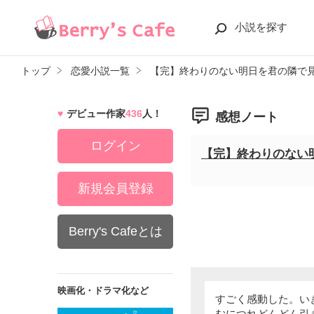
小説を探す
トップ
恋愛小説一覧
【完】終わりのない明日を君の隣で
デビュー作家
436
人！
感想ノート
ログイン
【完】終わりのない
新規会員登録
Berry's Cafeとは
映画化・ドラマ化など
すごく感動した。い
むにつれどんどん引