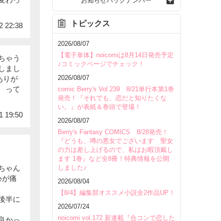
お知らせバックナンバー
トピックス
2 22:38
2026/08/07
【電子単体】noicomiは8月14日発売予定
ちゃう
♪コミックページでチェック！
しまし
2026/08/07
ありが
 って
comic Berry's Vol.239 8/21単行本第1巻
発売！『それでも、恋だと知りたくな
い。』が表紙＆巻頭で登場！
1 19:50
2026/08/07
Berry's Fantasy COMICS 8/28発売！
『どうも、噂の悪女でございます 聖女
の力は差し上げるので、私はお暇頂戴し
ます 1巻』など全8冊！特典情報を公開
しました♪
ちゃん
心が痛
2026/08/04
【8/4】編集部オススメ小説全2作品UP！
後半に
2026/07/24
noicomi vol.172 新連載『合コンで恋した
良かっ