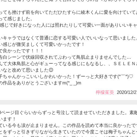
っても挫けず前を向いてただひたすらに綾木くんに愛を向けていて
って感じました。
って感じで好きになった人には照れたりして可愛い一面がありいいキ
いキャラではなくて普通に恋する可愛い人でいいなって思いました
い感じが微笑ましくて可愛いかったです！
で良かったです！！！
告白シーンで伏線回収されてぶわって鳥肌止まりませんでした…
んて大体鳥肌と心がギューってなる感じにもなるし、、ＳＥＬＥＮ
いなと改めて思いました😊
ちゃんかっこいいしかわいかった！ずーっと大好きです(*´˘`*)♡
作品をありがとうございますm(*_ _)m
檸檬茱萸
2020/12/2
50ページ目ぐらいからずっと号泣して読ませていただきました。素
います！
ている今も涙が止まりません。この作品を読めて本当に良かったで
とをずっと引きずりながら生きていたので今度こそは梅子ちゃんと