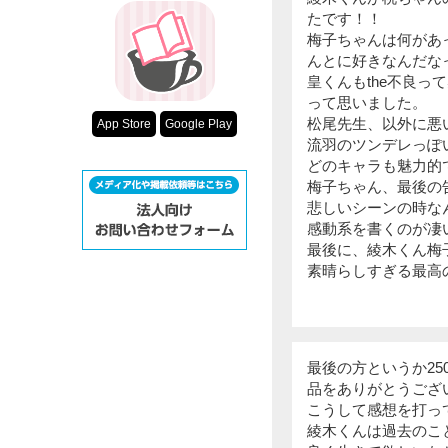
たです！！
梅子ちゃんは何があ
んとに好きなんだな
皇くんもthe不良
って思いました。
松尾先生、以外に悪
App Store
Google Play
流羽のツンデレっぽ
どのキャラも魅力的
梅子ちゃん、最後の
悲しいシーンの時な
感動系を書くのが凄
最後に、綾木くん梅子
素晴らしすぎる最高の
最後の方というか2
品をありがとうござ
こうして感想を打っ
綾木くんは過去のこ