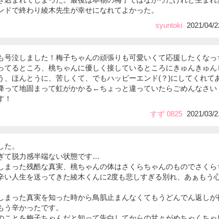
ンドで終わり綾木先生が幸せになれてよかった。
syuntoki
2021/04/2
も号泣しました！梅子ちゃんの頑張りも可愛いくて応援したくなっ
ってるところ、桃ちゃんに優しく接しているところにきゅんきゅん
う、ほんとうに、苦しくて、でもハッピーエンド(？)にしてくれて
降って地固まって虹がかかる←ちょっと違っていたらごめんなさい
す！
すず 0825
2021/03/2
した。
ぎて脱力感半端ない状態です…
しまった残酷な真実、桃ちゃんの体はさくらちゃんのものでさくら
辛い人生を送ってきた綾木くんに2度も悲しすぎる別れ、あぁもう
しまった真実を知った時から鳥肌止まんなくてもうどんでん返しが
もう辛かったです。
のことを梅子ちゃんだと知って告白してからの甘々がめちゃくちゃ