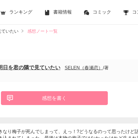
ランキング
書籍情報
コミック
コ
見ていたい
感想ノート一覧
明日を君の隣で見ていたい
SELEN（春瀬恋）
/著
感想を書く
きなり梅子が死んでしまって、えっ！?どうなるのって思ったけど
き込まれてしまった。最後は本物の梅子ではなかったけれど生まれ