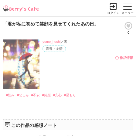
ログイン
メニュー
「君が私に初めて笑顔を見せてくれたあの日」
0
yume_hoshi
／著
青春・友情
作品情報
#悩み
#悲しみ
#不安
#笑顔
#安心
#温もり
この作品の感想ノート