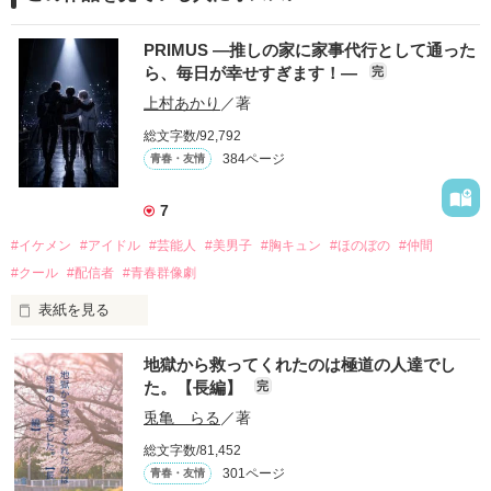
PRIMUS ―推しの家に家事代行として通った
ら、毎日が幸せすぎます！―
完
上村あかり
／著
総文字数/92,792
384ページ
青春・友情
7
#イケメン
#アイドル
#芸能人
#美男子
#胸キュン
#ほのぼの
#仲間
#クール
#配信者
#青春群像劇
表紙を見る
推しは画面の向こうにいるはずだったのに、仕事先で毎日会っ
地獄から救ってくれたのは極道の人達でし
ています。

た。【長編】
完
不器用でも努力を諦めない赤。

兎亀 らる
／著
無口で頼れる黒。

総文字数/81,452
天才肌で笑顔が眩しい白。

301ページ
青春・友情