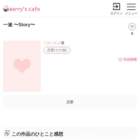
ログイン
メニュー
一途 〜Story〜
0
バスバド
／著
恋愛(その他)
作品情報
恋愛
この作品のひとこと感想