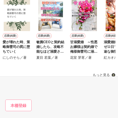
鷹哉『宜しくな、俺の雛子』🦅

雛子『俺の……ひぃ、雛子？！！！』🐥

作品を読む
シゴデキで冷徹な上司が見せる素顔は、なぜか想像以上に甘く
て……🐥💓🦅

恋愛(純愛)
恋愛(純愛)
恋愛(純愛)
恋愛(純愛)
愛が壊れた時、策
敏腕CEOと契約結
甘溺愛婚 ～性悪
溺愛婚姻
※表紙も作中使用の画像も全てフリー素材です。

略御曹司の罠に堕
婚したら、攻略不
お嬢様は契約婚で
ゼロ日で
※執筆期間2026.6.3〜7.20完結です。　

ちていく
能なほど溺愛され
俺様御曹司に溺愛
途な御曹
※他サイトさんにて恋愛トレンド1位でした〜良かったら読ん
ています
される～
します〜
にしのそら／著
夏目 若葉／著
花室 芽苳／著
紅カオル
で頂けると嬉しいです。
もっと見る
作品を読む
かんたん検索の条件を変える