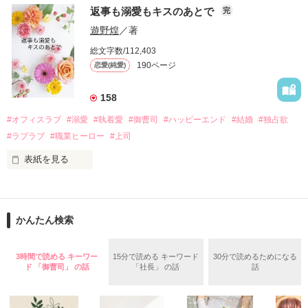
　おかしな噂を流されて前の職場でうまくいかなかった梅田美
戸惑う美桜とは裏腹に、好きという気持ちを隠すことなく

返事も溺愛もキスのあとで
完
桜は、海外で傷心旅行をしていたところ、日本人美青年と出会
甘やかしてくる。

い、酒の勢いもあり一夜限りの関係となる。

遊野煌
／著
　帰国後、美桜は新しい職場でワンナイトした美青年と再会。
そんなある日、哲平は美桜がストーカー被害に

総文字数/112,403
なんと彼の正体は、とある財閥御曹司にも関わらず、一族を離
遭っていることを知る。

190ページ
恋愛(純愛)
れて起業した新進気鋭の実業家、社内でも冷徹だと評判な社長
美桜を守るため、哲平は同居を提案してきて――。

――御影恭司その人だったのだ――！

　なぜか恭司から飼い猫の世話係を命じられた美桜は、猫の世
158
話を口実にしばしば呼び出された上、二人はいわゆる身体だけ
夏木美桜(なつきみお)

#オフィスラブ
#溺愛
#執着愛
#御曹司
#ハッピーエンド
#結婚
#独占欲
✕

#ラブラブ
#職業ヒーロー
#上司
鳴海哲平 (なるみてっぺい)

表紙を見る
作品を読む
止まっていたはずの二人の時間が、再び動き出す。

舞川雛子（26）は大手お菓子メーカー、三日月製菓コーポレー
再会から始まる、溺愛ラブ。

ションの企画戦略室で働いている。

また雛子には2年前から付き合いはじめ、半年前から同棲を始
2026.6.5～2026.7.25

かんたん検索
めた、同期で恋人の石垣守（26）がいるのだが、後輩の姫原由
羅（24）との浮気が発覚した上、いつのまにか元カノにされて
いた。

3時間で読める キーワー
15分で読める キーワード
30分で読めるためになる
守と由羅から『便利屋雛子』と馬鹿にされ、一人こっそり泣い
ド 「御曹司」 の話
「社長」 の話
話
＊以前、公開していた話の改稿版です＊

ていた雛子に、企画戦略室の上司である雪瀬鷹哉（29）が
『──俺と結婚してくれないか』といきなりプロポーズをしてき
た上、同居まで提案してきて──？
