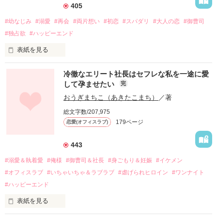
405
#幼なじみ
#溺愛
#再会
#両片想い
#初恋
#スパダリ
#大人の恋
#御曹司
#独占欲
#ハッピーエンド
表紙を見る
冷徹なエリート社長はセフレな私を一途に愛
して孕ませたい
完
幼なじみの哲平に淡い恋心を抱いていた美桜。

おうぎまちこ（あきたこまち）
／著
しかし、ある出来事をきっかけに二人の関係は壊れてしまう。

総文字数/207,975
関係修復もできないまま、美桜は両親の離婚によって

179ページ
恋愛(オフィスラブ)
引っ越すことになり、哲平とも離れ離れになった。

それから約十二年後。

443
過去の傷から、二度と会いたくないと思っていた哲平に

#溺愛＆執着愛
#俺様
#御曹司＆社長
#身ごもり＆妊娠
#イケメン
運命のような再会を果たす。

#オフィスラブ
#いちゃいちゃ＆ラブラブ
#虐げられヒロイン
#ワンナイト
そして、ひょんなことから

#ハッピーエンド
酔った勢いで一夜を共にしてしまった。

表紙を見る
さらに、美桜が初めてだと知った哲平は

『責任をとる、結婚しよう』と真っ直ぐに告げてきた。
