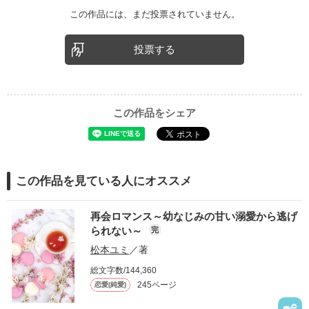
この作品には、まだ投票されていません。
投票する
この作品をシェア
この作品を見ている人にオススメ
再会ロマンス～幼なじみの甘い溺愛から逃げ
られない～
完
松本ユミ
／著
総文字数/144,360
245ページ
恋愛(純愛)