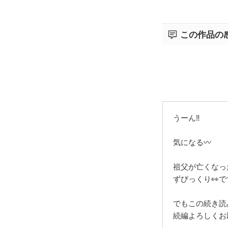
この作品の
うーん‼️
気になる〰️
祖父が亡くなっ
ずびっくり👀
でもこの続き読
続編よろしくお