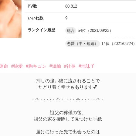
PV数
80,812
いいね数
9
ランクイン履歴
総合
54位（2021/09/23）
恋愛（中・短編）
14位（2021/09/24
#運命
#純愛
#胸キュン
#短編
#社長
#地味子
押しの強い彼に流されることで
たどり着く幸せもあります💕
・:*:・:・:・:*:・:・:・:*:・:・:・:*:・
祖父の葬儀の後、
祖父の家を掃除して見つけた手紙
届けに行った先で出会ったのは