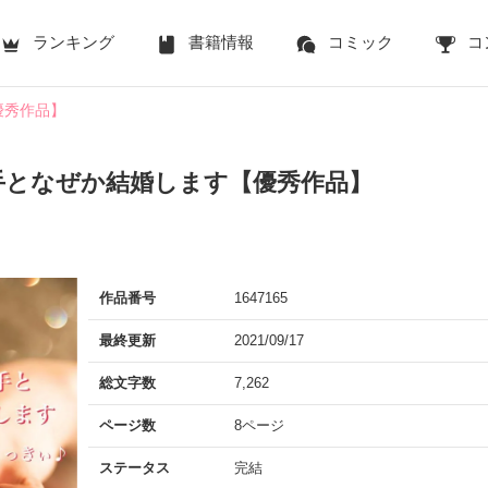
ランキング
書籍情報
コミック
コ
優秀作品】
手となぜか結婚します【優秀作品】
作品番号
1647165
最終更新
2021/09/17
総文字数
7,262
ページ数
8ページ
ステータス
完結