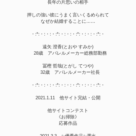
長年の片思いの相手
押しの強い彼にうまく言いくるめられて
なぜか結婚することに……
・:*:・:・:・:*:・:・:・:*:・:・:・:*:・
遠矢 澄香(とおや すみか)
28歳 アパレルメーカー総務部勤務
冨樫 哲哉(とがし てつや)
32歳 アパレルメーカー社長
・:*:・:・:・:*:・:・:・:*:・:・:・:*:・
2021.1.11 他サイト完結・公開
他サイトコンテスト
《お掃除》
応募作品
2021.3.3 ✨優秀作品✨選出