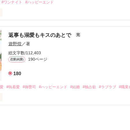
#ワンナイト
#ハッピーエンド
夜を共にしてしまった。

初めてだと知った哲平は

結婚しよう』と真っ直ぐに告げてきた。

流されて前の職場でうまくいかなかった梅田美桜は、海外で傷心旅行を
裏腹に、好きという気持ちを隠すことなく

年と出会い、酒の勢いもあり一夜限りの関係となる。



は新しい職場でワンナイトした美青年と再会。なんと彼の正体は、とあ
返事も溺愛もキスのあとで
完
族を離れて起業した新進気鋭の実業家、社内でも冷徹だと評判な社長―
哲平は美桜がストーカー被害に

遊野煌
／著
―！

を知る。

ら飼い猫の世話係を命じられた美桜は、猫の世話を口実にしばしば呼び
、哲平は同居を提案してきて――。

総文字数/112,403
190ページ
恋愛(純愛)
みお)

180
作品を読む
みてっぺい)

溺愛
#執着愛
#御曹司
#ハッピーエンド
#結婚
#独占欲
#ラブラブ
#職業
ずの二人の時間が、再び動き出す。

、溺愛ラブ。

）は大手お菓子メーカー、三日月製菓コーポレーションの企画戦略室で働
7.25

年前から付き合いはじめ、半年前から同棲を始めた、同期で恋人の石垣守
姫原由羅（24）との浮気が発覚した上、いつのまにか元カノにされてい
便利屋雛子』と馬鹿にされ、一人こっそり泣いていた雛子に、企画戦略
）が『──俺と結婚してくれないか』といきなりプロポーズをしてきた上