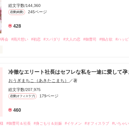
総文字数/144,360
245ページ
恋愛(純愛)
428
#再会
#両片想い
#初恋
#スパダリ
#大人の恋
#御曹司
#独占欲
#ハッ
冷徹なエリート社長はセフレな私を一途に愛して孕
に淡い恋心を抱いていた美桜。

おうぎまちこ（あきたこまち）
／著
来事をきっかけに二人の関係は壊れてしまう。

ないまま、美桜は両親の離婚によって

総文字数/207,975
なり、哲平とも離れ離れになった。

179ページ
恋愛(オフィスラブ)
年後。

460
二度と会いたくないと思っていた哲平に

会を果たす。

俺様
#御曹司＆社長
#身ごもり＆妊娠
#イケメン
#オフィスラブ
#いちゃ
なことから
