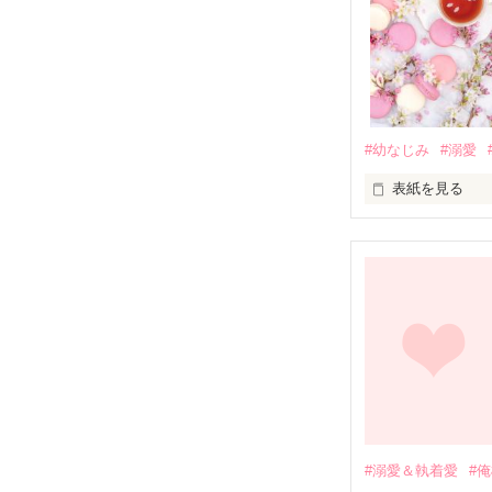
#幼なじみ
#溺愛
表紙を見る
幼なじみの哲平
しかし、ある出
関係修復もでき
引っ越すことに
それから約十二
過去の傷から、
運命のような再
#溺愛＆執着愛
#
そして、ひょん