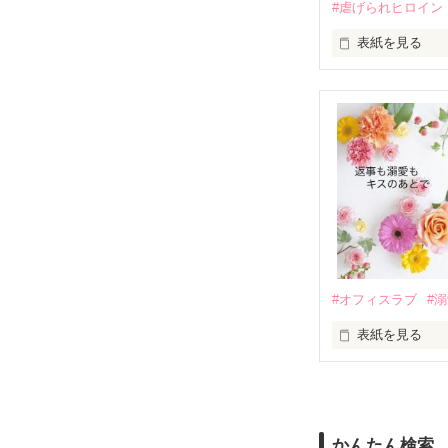
#虐げられヒロイン
酔った勢いで一
表紙を見る
さらに、美桜が
『責任をとる、
　おかしな噂を
戸惑う美桜とは
ろ、日本人美青
甘やかしてくる。
　帰国後、美桜
も関わらず、一
そんなある日、
人だったのだ―
遭っていること
　なぜか恭司か
美桜を守るため
夏木美桜(なつき
✕

鳴海哲平 (なる
#オフィスラブ
#
止まっていたは
表紙を見る
再会から始まる
舞川雛子（26
2026.6.5～2026.
また雛子には2
のだが、後輩の
守と由羅から『
かんたん検索
雪瀬鷹哉（29