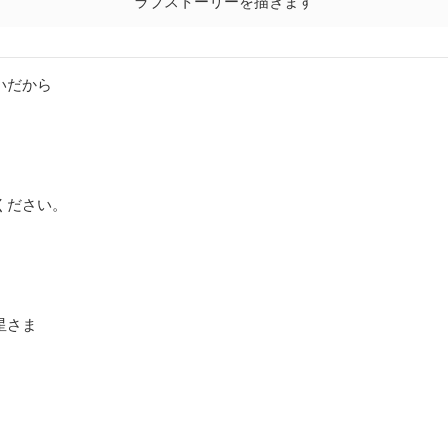
ラブストーリーを描きます
いだから
ください。
星さま