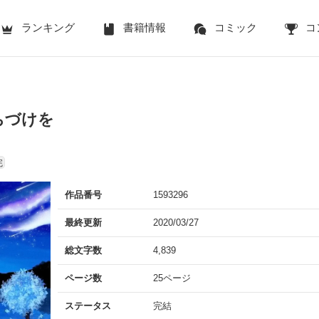
ランキング
書籍情報
コミック
コ
ちづけを
完
作品番号
1593296
最終更新
2020/03/27
総文字数
4,839
ページ数
25ページ
ステータス
完結