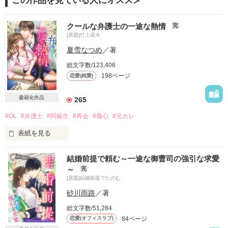
この作品を見ている人にオススメ
クールな弁護士の一途な熱情
完
[原題]打上花火
夏雪なつめ
／著
総文字数/123,406
198ページ
恋愛(純愛)
書籍化作品
265
#OL
#弁護士
#同級生
#再会
#傷心
#元カレ
表紙を見る
暮らしていた東京を離れ

結婚前提で頼む～一途な御曹司の強引な求愛
～
完
数年ぶりに戻ってきた地元。

[原題]結婚前提でたのむ
そこで再会したのは

砂川雨路
／著
総文字数/51,284
あの頃、ひと夏だけ付き合った

84ページ
恋愛(オフィスラブ)