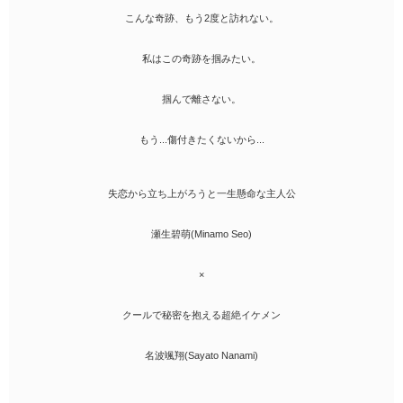
こんな奇跡、もう2度と訪れない。
私はこの奇跡を掴みたい。
掴んで離さない。
もう...傷付きたくないから...
失恋から立ち上がろうと一生懸命な主人公
瀬生碧萌(Minamo Seo)
×
クールで秘密を抱える超絶イケメン
名波颯翔(Sayato Nanami)