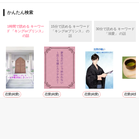
オフィスを出たら即溺愛

「籍は入れるが俺は君を束縛するつもりはない

かんたん検索
クールな彼のデレ甘ぶりをどうぞ

どうせ愛情のない政略結婚だ」

作品を読む
1時間で読める キーワー
15分で読める キーワード
30分で読める キーワード
＊＊＊＊＊

ド 「キングorプリンス」
「キングorプリンス」 の
そんな冷たい言葉で始まった

「溺愛」 の話
の話
話
2020.4.10〜4.15

親同士が決めた政略結婚

スピンオフ

だけどふたりの本心は……？

『蜜月政略結婚〜婚約破棄したら副社長の花嫁に抜擢されまし
た〜』

夫婦なのに両片想いの

2020.7

こじらせ新婚生活
恋愛(純愛)
恋愛(純愛)
恋愛(純愛)
恋愛(純愛)
作品を読む
突然シンデレラ～
夢見るだけじゃ終
沈黙の戦い〜凛々
御曹司の
作品を読む
王子様は実在しま
われない 〜恋と令
しい棋士のギャッ
～和菓子
した～
嬢とカクテルと〜
プ〜
せいとも
せいとも／著
田沢みん／著
せいとも／著