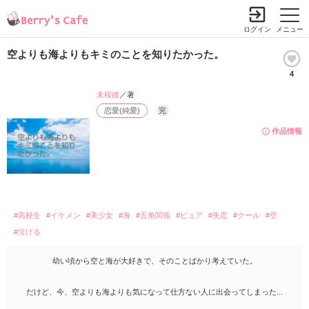
ログイン
メニュー
空よりも海よりもキミのことを知りたかった。
4
未桜縫
／著
恋愛(純愛)
完
作品情報
#高校生
#イケメン
#美少女
#海
#五角関係
#ピュア
#失恋
#クール
#空
#泣ける
幼い頃から空と海が大好きで、そのことばかり考えていた。
だけど、今、空よりも海よりも気になって仕方ない人に出会ってしまった...