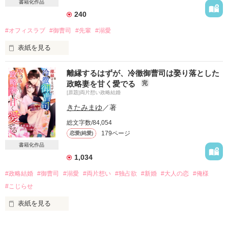
学生時代の元カレだった。

書籍化作品
240
#オフィスラブ
#御曹司
#先輩
#溺愛
＊＊＊＊

表紙を見る
「結婚を前提に付き合ってほしい」

離縁するはずが、冷徹御曹司は娶り落とした
化粧品メーカー勤務の傷心OL

政略妻を甘く愛でる
完
ある日突然告白してきたのは

入江果穂(いりえ かほ)・30歳

[原題]両片想い政略結婚
指導係のイケメン先輩

きたみまゆ
／著
×

怖くて厳しくて冷たくて

総文字数/84,054
落ちこぼれの私を好きになるわけないよね！？

敏腕弁護士な元カレ

179ページ
恋愛(純愛)
伊勢崎静(いせざき しずか)・30歳

それなのにいきなり結婚前提！？

書籍化作品
1,034
行永里乃子（ゆきながりのこ）24歳

#政略結婚
#御曹司
#溺愛
#両片想い
#独占欲
#新婚
#大人の恋
#俺様
＊＊＊＊

#こじらせ
×

表紙を見る
start/20190613

榛名傑（はるなすぐる）27歳

end/20190630
