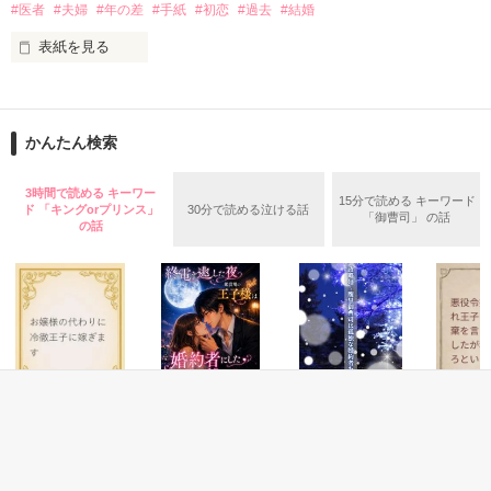
偶然の幸運が重なり、凛音は柊吾と

#医者
#夫婦
#年の差
#手紙
#初恋
#過去
#結婚
同じ会社で働きはじめ

表紙を見る
今では一緒に暮らし身体を重ねる関係に

　レビュー、感想ありがとうございます！

　大感謝です。

けれど柊吾は今も凛音の姉を想い続けていて

過去のある出来事から、極度の話下手な私

凛音が愛される見込みはまるでない

　　さぷりん88様

腕がよく信頼度も高い、多忙なお医者様の彼

おまけに柊吾に見合いの話が持ち込まれ

       usamo様

かんたん検索
凛音は別れを考え始める

      くっきぃ♪ 様

電撃結婚した私たちが

そんなとき、凛音が妊娠しているとわかった

　　みなの。様

愛を深めるために必要としたのは、

3時間で読める キーワー
　　ともがく様

15分で読める キーワード
ド 「キングorプリンス」
30分で読める泣ける話
想いを紙に綴ることだった。

「御曹司」 の話
　　tarara様

の話
お互いに秘密を抱え遠回りしながらも

　　穏甘みい様

　　きゆらじ様

〝お仕事、頑張ってください〟

「愛してるんだ。何度そう言いたかったか」

　　しお⸜❤︎⸝様

〝今夜は一緒に眠りましょう〟

〝明日も愛しています〟

想いを寄り添わせ幸せになるために

まっすぐ突き進むお話です

作品を読む
私が書いた、たわいのない言葉にも

恥ずかしい言葉にも

*・.+･｡*☆☆・.★･.+･｡*☆☆・.+

あなたは律儀に返事をくれる。けれど……

ファンタジー
恋愛(純愛)
恋愛(純愛)
ファンタ
お嬢様の代わりに
終電を逃した夜、
政略婚～腹黒御曹
悪役令嬢
冷徹王子に嫁ぎま
鑑賞用の王子様は
司は孤独な婚約者
れ王子か
「ちゃんと君の口から聞きたい。
