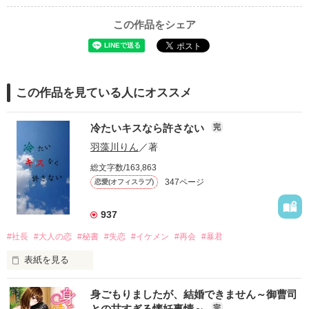
この作品をシェア
この作品を見ている人にオススメ
冷たいキスなら許さない
完
羽藻川りん
／著
総文字数/163,863
347ページ
恋愛(オフィスラブ)
937
#社長
#大人の恋
#秘書
#失恋
#イケメン
#再会
#暴君
表紙を見る
本木灯里（もとき　あかり）27才

身ごもりましたが、結婚できません～御曹司
との甘すぎる懐妊事情～
完