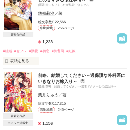
4年前の失恋から立ち直れない社長秘書

[原題]身ごもりましたが結婚できません
　　　×

惣領莉沙
／著
総文字数/122,566
森　大和（もり　やまと）　35才　

256ページ
恋愛(純愛)
灯里の勤務するフォレストハウジング社長

書籍化作品
大きな身体のイケメン独身社長

1,223
灯里から密かに”暴君”と呼ばれているが社員からの人気は高い

#結婚
#セフレ
#溺愛
#初恋
#御曹司
#妊娠
表紙を見る
元彼の一級建築士　桐山櫂　に再会したことで灯里の止まって
いた心が動き出す

前略、結婚してください～過保護な外科医に
「ハギモリビール」社長秘書

社長の縁談除けに偽カノを引き受けて３年。

いきなりお嫁入り～
完
岡崎凛音 （おかざきりおん）（27）

いつかはこの居心地の良い関係も終わってしまうの？

[原題]前略、結婚してください 〜愛妻ドクターとの恋記録〜
「ハギモリビール」部長　そして実は･･････

葉月りゅう
／著
「そろそろ前に進んだ方がいい」

壬生柊吾（みぶしゅうご）（34）

総文字数/117,315
私は前に進めますか？

245ページ
恋愛(純愛)
*・.+･｡*☆☆・.★･.+･｡*☆☆・.+

書籍化作品
有名企業で社長秘書を務める岡崎凛音は

1,156
コミック掲載中
高校時代から壬生柊吾を想い続けている

2018.12.13　公開
