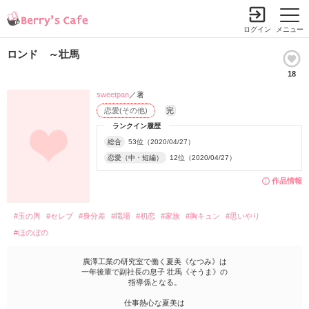
ログイン
メニュー
ロンド ～壮馬
18
sweetpan
／著
恋愛(その他)
完
ランクイン履歴
総合
53位（2020/04/27）
恋愛（中・短編）
12位（2020/04/27）
作品情報
#玉の輿
#セレブ
#身分差
#職場
#初恋
#家族
#胸キュン
#思いやり
#ほのぼの
廣澤工業の研究室で働く夏美《なつみ》は
一年後輩で副社長の息子 壮馬《そうま》の
指導係となる。
仕事熱心な夏美は