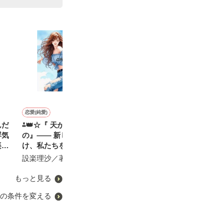
恋愛(純愛)
恋愛(純愛)
ファンタジー
恋愛(ラブコメ)
んだ
⁂👑☆『 天からの贈りも
お見合い妻はエリート外科
転生モブ令嬢にシナリオ大
よそ見してんじ
浮気
の』―― 新しい愛を見つ
医の溺愛に気付かない
改変されたせいでヒロイン
よ。〜前腕フェ
楽し
け、私たちを捨てて意気
の私はハードモードになり
が、クールな外
おうぎまちこ（あきたこま
す～
揚々と家を出ていった元夫
ました
愛に捕まりまし
設楽理沙／著
ち）／著
宝月 蓮／著
秋元ちなみ／著
が やり直したいと縋ってく
るのですが──。今更そんな
もっと見る
無茶振りを言って困らせな
の条件を変える
いでください～