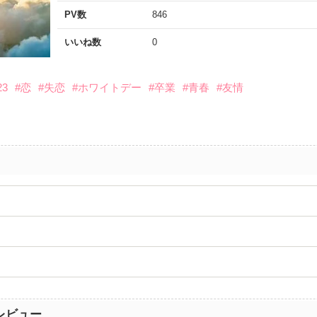
PV数
846
いいね数
0
3
#恋
#失恋
#ホワイトデー
#卒業
#青春
#友情
レビュー