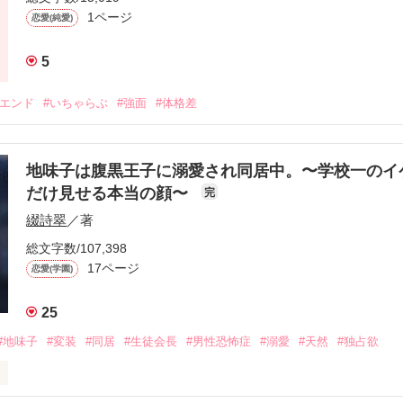
1ページ
恋愛(純愛)
5
ーエンド
#いちゃらぶ
#強面
#体格差
地味子は腹黒王子に溺愛され同居中。〜学校一のイ
だけ見せる本当の顔〜
完
綴詩翠
／著
総文字数/107,398
17ページ
恋愛(学園)
25
#地味子
#変装
#同居
#生徒会長
#男性恐怖症
#溺愛
#天然
#独占欲