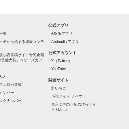
公式アプリ
一覧
iOS版アプリ
ェチから始まる溺愛コンテ
Android版アプリ
公式アカウント
版小説投稿サイト合同企画
の長編大賞」ベリーズカフ
X（Twitter）
YouTube
スメ
関連サイト
フェ特別連載
野いちご
ナンバー
小説サイト ノベマ！
ックナンバー
東京女性のための情報サイ
ト OZmall