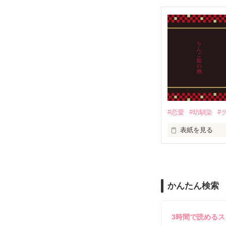
❥❥┈┈┈┈┈┈┈┈┈
男性恐怖症で天然
訳あって地味子
小戸森優羽（こ
#恋愛
#幼馴染
#
×

表紙を見る
完璧生徒会長で
いつもは爽やか
夏祭りの帰り道---
神代聖那（かみ
かんたん検索
❥❥┈┈┈┈┈┈┈┈┈
3時間で読める