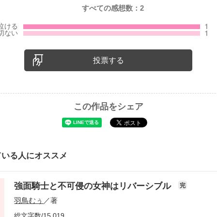
すべての感想数：
2
投票する
この作品をシェア
ている人にオススメ
強面騎士と不可侵の女神はリバーシブル
完
羽鳥むぅ
／著
総文字数/15,019