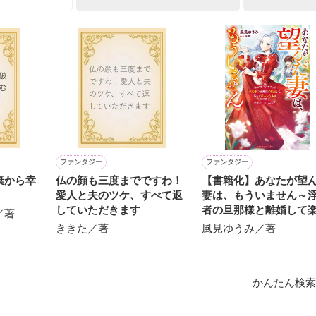
作品を読む
学園に合格できた私。

日から迷ってしまって……!?

ファンタジー
ファンタジー
棄から幸
仏の顔も三度までですわ！
【書籍化】あなたが望
愛人と夫のツケ、すべて返
妻は、もういません～
していただきます
者の旦那様と離婚して
／著
助けてくれた

い第二の人生を始めま
ききた／著
風見ゆうみ／著
さん。

かんたん検索
でも、生徒会長さんは
