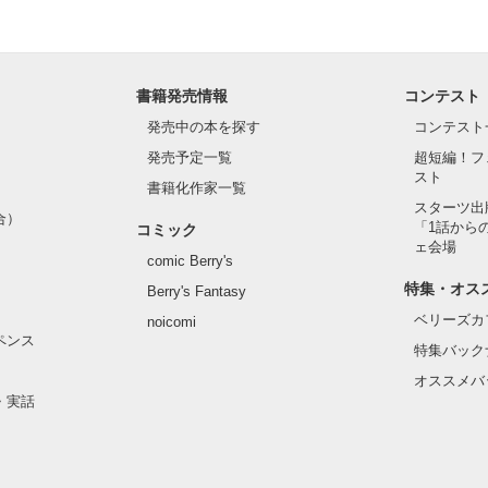
人なんだろう……

書籍発売情報
コンテスト
発売中の本を探す
コンテスト
のに。

発売予定一覧
超短編！フ
スト
書籍化作家一覧
スターツ出
合）
「1話から
ても、そう思える？｣

コミック
ェ会場
comic Berry's
のこ入ったらダメだろ？

特集・オス
物を前にして我慢したり

Berry's Fantasy
ベリーズカ
noicomi
ペンス
特集バック
るぞ？｣

オススメバ
・実話

