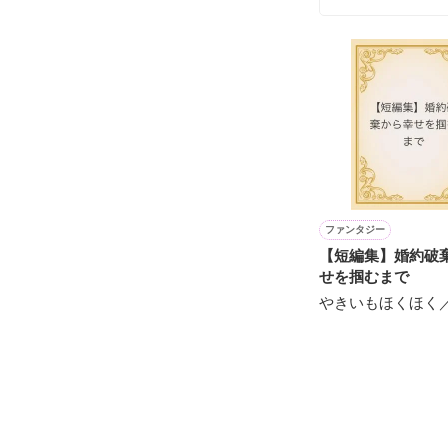
かの有名な蒼穹
でも、入学式初
ファンタジー
｢君、大丈夫？｣

【短編集】婚約破
せを掴むまで
やきいもほくほく
そんな時、私を
優しい生徒会長
男性恐怖症の私
怖くなかった。
