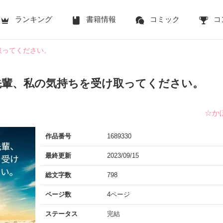
ランキング
書籍情報
コミック
コ
取ってください。
先輩、私の気持ちを受け取ってください。
☆か
作品番号
1689330
最終更新
2023/09/15
総文字数
798
ページ数
4ページ
ステータス
完結