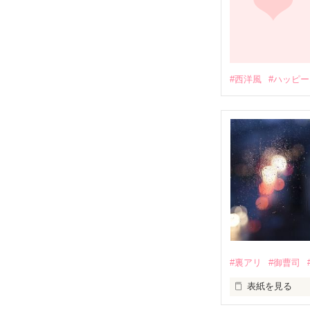
#西洋風
#ハッピ
#裏アリ
#御曹司
表紙を見る