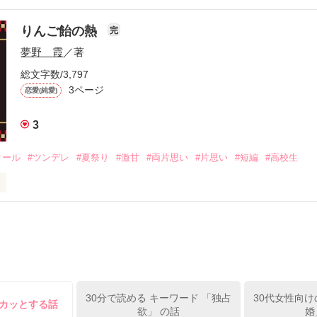
┈┈┈❥❥

りんご飴の熱
完
夢野 霞
／著
総文字数/3,797


3ページ
恋愛(純愛)
の変装をしている

ともりゆう）

3
クール
#ツンデレ
#夏祭り
#激甘
#両片思い
#片思い
#短編
#高校生
財閥の御曹司

王子だけど……？

-

しろせな）

30分で読める キーワード 「独占
30代女性向け
┈┈┈❥❥

スカッとする話
欲」 の話
婚