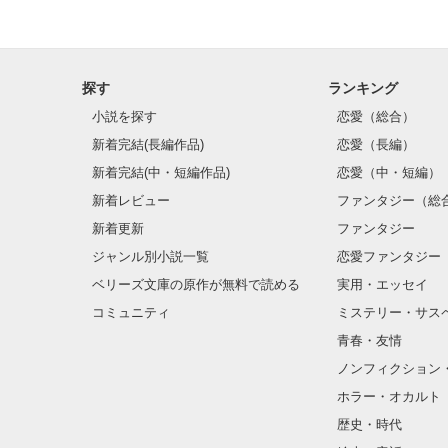
なんて、優しい
探す
ランキング
小説を探す
恋愛（総合）
そう思っていた
新着完結(長編作品)
恋愛（長編）
新着完結(中・短編作品)
恋愛（中・短編）
新着レビュー
ファンタジー（総
｢“この”俺を見
新着更新
ファンタジー
｢男の家にのこ
ジャンル別小説一覧
恋愛ファンタジー
オオカミは、獲
ベリーズ文庫の原作が無料で読める
実用・エッセイ
しない………｣

コミュニティ
ミステリー・サス
｢すぐ、食べられ
青春・友情
ノンフィクション
ホラー・オカルト
そして遂には……
歴史・時代