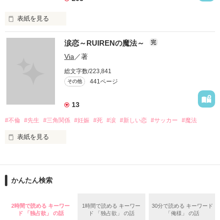
表紙を見る
イケメンシリーズ相関図

涙恋～RUIRENの魔法～
完
第一弾から第十弾

Via
／著
総文字数/223,841
作品を読むのに役立てばと思います
441ページ
その他
13
作品を読む
#不倫
#先生
#三角関係
#妊娠
#死
#涙
#新しい恋
#サッカー
#魔法
表紙を見る
＝＝＝＝＝＝＝＝＝＝＝＝

「俺と出会ってから

かんたん検索
泣かせてばかりで…ゴメン…」

ユウは悲しく微笑む・・・・

2時間で読める キーワー
1時間で読める キーワー
30分で読める キーワード
ド 「独占欲」 の話
ド 「独占欲」 の話
「俺様」 の話