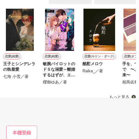
不倫　教師との禁断の愛

悩み傷つき　精一杯愛した人

「俺なら　亜恋を

泣かせたりしないのに…」

愛斗はまっすぐ私を見る。

恋愛(純愛)
恋愛(純愛)
恋愛(キケン・ダーク)
恋愛(オフ
王子とシンデレラ
敏腕パイロットの
酩酊メロウ
手を、つ
の執着愛
ドＳな溺愛～離婚
で 〜ふ
ユウと愛斗の間で

Raika_／著
するはずが、エリ
来〜
七海 小雪／著
揺れ動く　私は

ート副操縦士は最
櫻御ゆあ／著
相馬佐和
愛妻を甘く包んで
再び涙恋の魔法にかけられ

離さない～
もっと見る
運命の再会を選んだ………

かんたん検索の条件を変える
ユウとの永遠の別れに向かって……

　　＝＝＝＝＝＝＝＝＝＝
