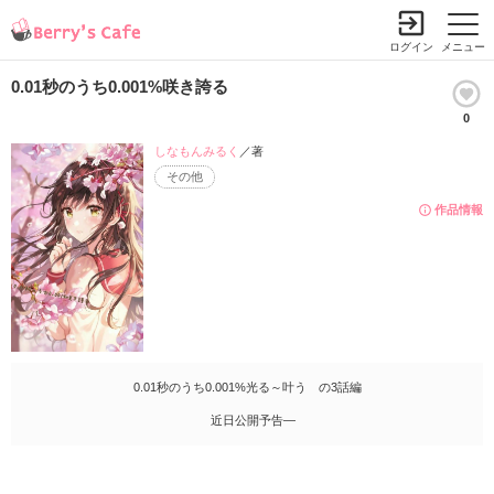
ログイン
メニュー
0.01秒のうち0.001%咲き誇る
0
しなもんみるく
／著
その他
作品情報
0.01秒のうち0.001%光る～叶う の3話編
近日公開予告―