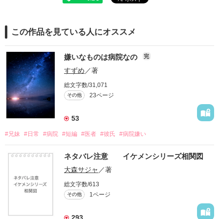
この作品を見ている人にオススメ
嫌いなものは病院なの
完
すずめ
／著
総文字数/31,071
23ページ
その他
53
#兄妹
#日常
#病院
#短編
#医者
#彼氏
#病院嫌い
ネタバレ注意 イケメンシリーズ相関図
大森サジャ
／著
総文字数/613
1ページ
その他
293