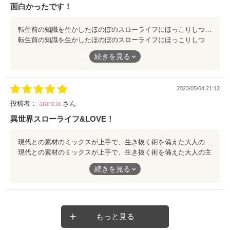
面白かったです！
転生前の知識を生かしたほのぼのスローライフにほっこりしつつ、アルのぶっきらぼうでも優しさに溢れるやりとりに、心がホカホカになりました。 その上素性を隠しておいて、カッコよく爽快にリリィを助けるシーンは、盛大な拍手を送ってしまうほど！ 見事なざまぁに、最後は続きが気になる終わり方…！すごく面白かったです！！ 受賞、おめでとうございました(*^^*)
転生前の知識を生かしたほのぼのスローライフにほっこりしつ
つ、アルのぶっきらぼうでも優しさに溢れるやりとりに、心がホ
続きを見る
カホカになりました。
その上素性を隠しておいて、カッコよく爽快にリリィを助けるシ
ーンは、盛大な拍手を送ってしまうほど！
2023/05/04 21:12
見事なざまぁに、最後は続きが気になる終わり方…！すごく面白
投稿者：
arancia
さん
かったです！！
異世界スローライフ&LOVE！
受賞、おめでとうございました(*^^*)
現代との素材のミックスが上手で、生き抜く術を備えた大人の主人公が素敵。 構えのないところでさらっと萌えシーンを投入するあたりはさすがです。 そして「変な声が漏れそうになったが根性で飲み込み」というようなつい笑ってしまう描写に、ゆたかさんらしさを感じ、明るく愉快な世界も堪能。 続きがありそうなラストなので、ぜひ長編で読んでみたいです。
現代との素材のミックスが上手で、生き抜く術を備えた大人の主
人公が素敵。
続きを見る
構えのないところでさらっと萌えシーンを投入するあたりはさす
がです。
そして「変な声が漏れそうになったが根性で飲み込み」というよ
うなつい笑ってしまう描写に、ゆたかさんらしさを感じ、明るく
もっと見る
愉快な世界も堪能。