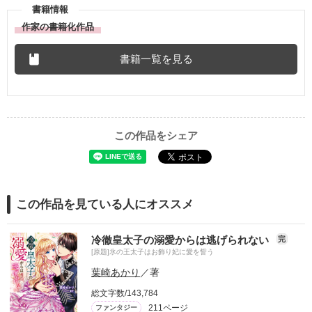
書籍情報
作家の書籍化作品
書籍一覧を見る
この作品をシェア
この作品を見ている人にオススメ
冷徹皇太子の溺愛からは逃げられない
完
[原題]氷の王太子はお飾り妃に愛を誓う
葉崎あかり
／著
総文字数/143,784
211ページ
ファンタジー