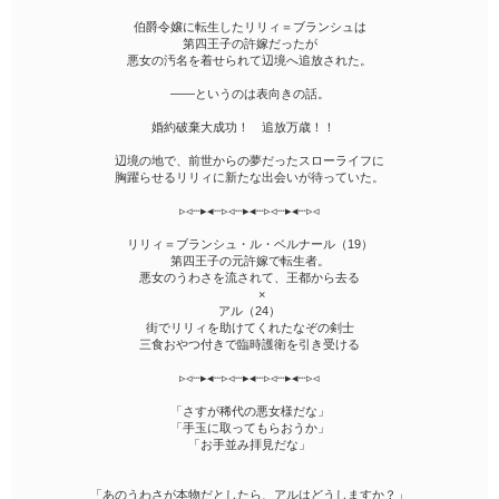
伯爵令嬢に転生したリリィ＝ブランシュは
第四王子の許嫁だったが
悪女の汚名を着せられて辺境へ追放された。
――というのは表向きの話。
婚約破棄大成功！ 追放万歳！！
辺境の地で、前世からの夢だったスローライフに
胸躍らせるリリィに新たな出会いが待っていた。
▹◃┄▸◂┄▹◃┄▸◂┄▹◃┄▸◂┄▹◃
リリィ＝ブランシュ・ル・ベルナール（19）
第四王子の元許嫁で転生者。
悪女のうわさを流されて、王都から去る
×
アル（24）
街でリリィを助けてくれたなぞの剣士
三食おやつ付きで臨時護衛を引き受ける
▹◃┄▸◂┄▹◃┄▸◂┄▹◃┄▸◂┄▹◃
「さすが稀代の悪女様だな」
「手玉に取ってもらおうか」
「お手並み拝見だな」
「あのうわさが本物だとしたら、アルはどうしますか？」