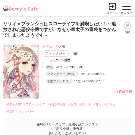
ログイン
メニュー
リリィ＝ブランシュはスローライフを満喫したい！～追
放された悪役令嬢ですが、なぜか皇太子の胃袋をつかん
390
でしまったようです～
汐埼ゆたか
／著
ファンタジー
完
ランクイン履歴
総合
41位（2023/05/19）
ファンタジー（総合）
7位（2023/05/26）
恋愛ファンタジー
15位（2024/05/07）
作品情報
#悪役令嬢
#スローライフ
#異世界転生
#追放
#皇太子
#甘々
#ざまぁ
#恋愛ファンタジー
第6回ベリーズカフェ短編小説コンテスト
「悪役令嬢」優秀賞
ありがとうございます°˖✧