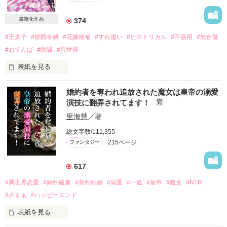
書籍化作品
374
#王太子
#侯爵令嬢
#花嫁候補
#すれ違い
#ヒストリカル
#不器用
#無自覚
#おてんば
#陰謀
#異世界
表紙を見る
侯爵令嬢フィラーナは

婚約者を奪われ追放された魔女は皇帝の溺愛
年頃になっても結婚に興味が無い。

演技に翻弄されてます！
完
一生独り身で結構、大切な家族を守りたいだけーー

里海慧
／著
総文字数/111,355
しかし、何の運命のいたずらか、“冷淡”と噂される王太子の花
215ページ
ファンタジー
嫁候補のひとりに選ばれ……!?

617
「私に妃は必要ない。お飾り妃という無意味な地位に見苦しく
もしがみつきたい者は残るがいい。しかし、王宮に留まり無駄
#異世界恋愛
#婚約破棄
#契約結婚
#溺愛
#一途
#皇帝
#魔女
#NTR
な時間を過ごすくらいなら一日も早く帰って別の相手を探せ」

#ざまぁ
#ハッピーエンド
そう言ってのけた初対面の王太子は

表紙を見る
噂通り冷たい印象。
