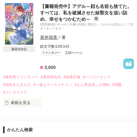
絢爛豪華な謁見室で

【書籍発売中】アデル～顔も名前も捨てた。
(うん、やっぱりね。あれ？　この人って……)

冷酷非道と噂の悪魔皇帝に迫られ

すべては、私を破滅させた妹聖女を追い詰
三年前のあの日のことを思い出した。

め、幸せをつかむため～
完
＊＊＊

[原題]破滅させられた令嬢は死後に微笑む～これからは別人として生
きてまいります～
型にはまらない侯爵令嬢

もう誰も愛さない。

葵井瑞貴
／著
すべてを失ったあの日、私はそう決心した。

×

総文字数/109,543
書籍化作品
226ページ
ファンタジー
氷の王太子

セシルはディカルト帝国の侯爵令嬢だが

デビュタントの夜会で義妹に婚約者を奪われ

でも、その本心は……？

帰る家も家族も失い

2,020
失意のどん底で市井に放り出される。

#異世界ファンタジー
#異世界転生
#因果応報
#ハッピーエンド
＊＊＊

そこで運良く魔女に拾われて修行を積み

#前向きな主人公
#一途なクールイケメン
#えん罪追放→大逆転
#溺愛
悠々自適の毎日を送っていた。

#コミカライズ
だがある日、帝国の騎士に連行され

表紙を見る
「俺の心も身体もすべて、お前だけのものだ」

皇帝に謁見することに。

✼••┈┈┈┈••✼••┈┈┈┈••✼

不器用同士が織り成す王宮恋物語

何故か修行時代にヤケで作った

2026年4月5日スターツ出版ベリーズファンタジー様より

呪いの仮面をつけた皇帝から

『すべてを奪われた令嬢は死後に微笑む～力も婚約者も差し上
かんたん検索
☆レビューありがとうございます☆

げますので、私は自由な人生を歩みます～』として発売。

ユオルさま
