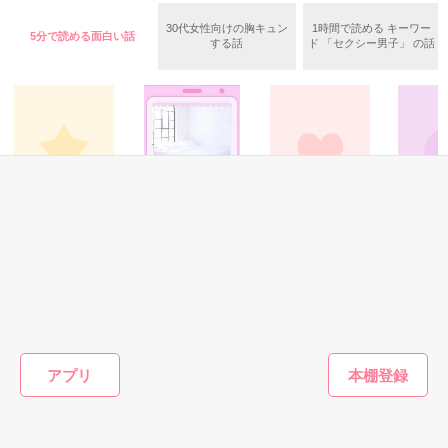
「仮面のせいで結婚できないから

書籍は一から全て書き直し、

30代女性向けの胸キュン
1時間で読める キーワー
お前が責任を取って後継者になる子を産め」

5分で読める面白い話
WEBにはない新エピソードや新キャラが絡むイベント、

する話
ド 「セクシー男子」 の話
本編から数年後の後日談を書き下ろしました。

と命令される。

すべてを奪われた令嬢が人生を取り戻していく、逆転ロマンス
ファンタジー。

解呪できたら自由の身になると約束を取り付けたが

どうぞよろしくお願いいたします！

作品を読む
逃げないよう問答無用で婚姻させられた。

※こちらのWEB版は改稿前のもののため、書籍とは内容が異な
ります。

こうして愛のない結婚生活がはじまった——

✼••┈┈┈┈••✼••┈┈┈┈••✼

実用・エッセイ(その
恋愛(ラブコメ)
恋愛(ラブコメ)
ファンタ
他)
はずなのになんだか皇帝の態度が甘すぎるんだけど!?

糸ちゃんと謙吾く
ぶぶ漬けでもいか
『ねこね
もう2度と泣き寝入りしない。

相方にカミングア
んの寝室事情
が？ 〜口は災いの
の姉貴分
踏みつけられたまま終わるのは、ごめんだ。

ウトしてみた。
元〜
ト姉さん
吉岡ミホ／著
（書籍化
きたみまゆ／著
すべてを失い誰も愛さないと誓った魔女が

saddy／著
葉月クロ
追放された令嬢が『別人』になり、

SS）
すべてを取り戻して幸せになるお話。

悪を追い詰め幸せになる！

もっと見る
アプリ
かんたん検索の条件を変える
※27pが分割できていなかったので修正いたしました。

作品を読む
これまでに読んでくださった皆様
