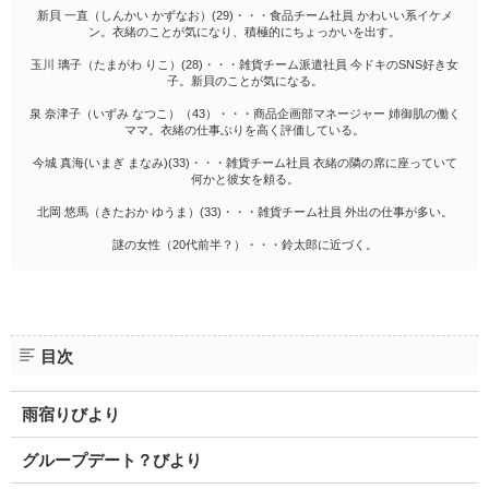
新貝 一直（しんかい かずなお）(29)・・・食品チーム社員 かわいい系イケメ
ン。衣緒のことが気になり、積極的にちょっかいを出す。
玉川 璃子（たまがわ りこ）(28)・・・雑貨チーム派遣社員 今ドキのSNS好き女
子。新貝のことが気になる。
泉 奈津子（いずみ なつこ）（43）・・・商品企画部マネージャー 姉御肌の働く
ママ。衣緒の仕事ぶりを高く評価している。
今城 真海(いまぎ まなみ)(33)・・・雑貨チーム社員 衣緒の隣の席に座っていて
何かと彼女を頼る。
北岡 悠馬（きたおか ゆうま）(33)・・・雑貨チーム社員 外出の仕事が多い。
謎の女性（20代前半？）・・・鈴太郎に近づく。
目次
雨宿りびより
グループデート？びより