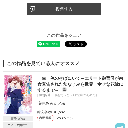
投票する
この作品をシェア
この作品を見ている人にオススメ
一生、俺のそばにいて～エリート御曹司が余
命宣告された幼なじみを世界一幸せな花嫁に
するまで～
完
[原題]恋叶 ー 俺はもうとっくにお前のものだよ
滝井みらん
／著
総文字数/101,582
263ページ
恋愛(純愛)
書籍化作品
コミック掲載中