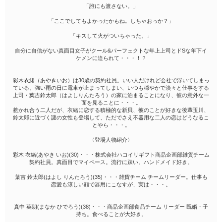
「誰にも渡さない。」
「ここでしてもよかったかもね。しちゃおっか？」
「キスして火がついちゃった。」
自分に自信がない真面目女子がクール&パーフェクトな年上上司とドSな年下イ
ケメンに迫られて・・・！？
彩木衣緒（あやきいお）は30歳の契約社員。いい人だけれど会社で浮いてしまっ
ている。強い雨の日に電車が止まってしまい、いつも穏やかで淡々と仕事をする
上司・葉吉鈴太郎（はよしりんたろう）の家に泊まることになり、彼の意外な一
面を見ることに・・・。
惹かれ合う二人だが、衣緒に恋する積極的な新貝、彼のことが好きな後輩玉川、
鈴太郎に近づく謎の女性も登場して、ただでさえ不器用な二人の恋はどうなるこ
とやら・・・。
〈登場人物紹介〉
彩木 衣緒(あやき いお)(30)・・・株式会社ハコイリギフト商品企画部雑貨チーム
契約社員。真面目でマイペース。流行に疎い。ハンドメイド好き。
葉吉 鈴太郎(はよし りんたろう)(35)・・・雑貨チーム チームリーダー。仕事も
恋愛も涼しい顔で器用にこなすが、実は・・・。
真中 英朗(まなか ひでろう)(38)・・・商品企画部食品チーム リーダー 既婚・子
持ち。食べることが大好き。