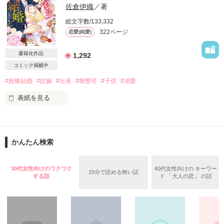
佐倉伊織
／著
匡:

痣だらけの体、壁にかかるのはふたつ並んだスーツ。

総文字数/133,332
お前は長生きして、

322ページ
恋愛(純愛)
一生俺のそばにいるんだよ。

ガウン姿で浴室から現れたのはどこかで会ったことのあるひ
璃子と匡の奇跡のラブストーリー。

書籍化作品
1,292
開幕です。

コミック掲載中
作品を読む
☆素敵なレビューどうもありがとう

#政略結婚
#妊娠
#出産
#御曹司
#子供
#溺愛
ございました❤❤❤

表紙を見る
とっても励みになります(*^^*)

潰れそうな和菓子店の看板娘の私が

大手洋菓子メーカーの御曹司から、突然のプロポーズ。

※2020.4月完結
かんたん検索
「政略結婚だと思っていただければ」

30代女性向けのワクワク
40代女性向けの キーワー
作品を読む
15分で読める怖い話
愛はないと宣言されたも同然の結婚なのに

する話
ド 「大人の恋」 の話
赤ちゃんを授かり、つわりで苦しむ私に

どうしてこんなに優しくするの？

「お前とこの子を、俺に守らせてくれ」
