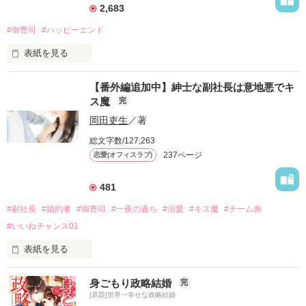
2,683
#御曹司
#ハッピーエンド
表紙を見る
【番外編追加中】紳士な副社長は意地悪でキ
☆佐々木 璃子（ささき りこ）

ス魔
完
二十二歳。大学生（？）

岡田吏生
／著
×

総文字数/127,263
237ページ
恋愛(オフィスラブ)
☆八神  匡（やがみ たすく）

二十八歳。御曹司。璃子の幼馴染。

481
余命宣告された私の最後の願いは、

#副社長
#婚約者
#御曹司
#一夜の過ち
#溺愛
#キス魔
#チーム赤
ずっと片想いしてきた幼馴染と

#いいねチャンス01
残りの時間を一緒に過ごすことでしたーー。

表紙を見る
璃子:

ねえ、匡。

バレンタインデー目前に彼氏に振られ、自暴自棄になった藍本
身ごもり政略結婚
完
もう少しだけ、そばにいさせてね。

紬（あいもと・つむぎ）。泥酔して帰宅する途中、記憶をなく
[原題]世界一幸せな政略結婚
お願い。

し、目が覚めたときにいたのはホテルのスイートルーム。
