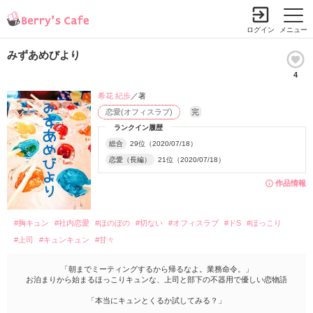
ログイン
メニュー
みずあめびより
4
希花 紀歩
／著
恋愛(オフィスラブ)
完
ランクイン履歴
総合
29位（2020/07/18）
恋愛（長編）
21位（2020/07/18）
作品情報
#胸キュン
#社内恋愛
#ほのぼの
#切ない
#オフィスラブ
#ドS
#ほっこり
#上司
#キュンキュン
#甘々
「朝までミーティングするから帰るなよ。業務命令。」
お泊まりから始まるほっこりキュンな、上司と部下の不器用で優しい恋物語
「本当にキュンとくるか試してみる？」