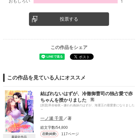
投票する
この作品をシェア
この作品を見ている人にオススメ
結ばれないはずが、冷徹御曹司の独占愛で赤
ちゃんを授かりました
完
[原題]革命秘夜～嫌われ義妹のはずが、海運王の最愛妻になりました
～
一ノ瀬 千景
／著
総文字数/54,800
117ページ
恋愛(純愛)
書籍化作品