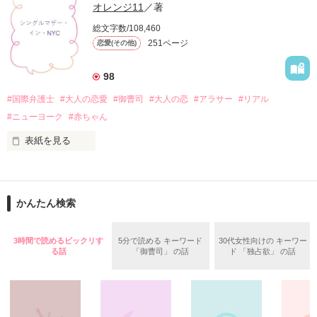
まい……

オレンジ11
／著
水無月凛音（２４）

水無月シップス広報部勤務。十年前、母親の再婚により水無月
総文字数/108,460
＊

の娘となったが、屋敷で働く人々や義兄である龍一は冷たく
251ページ
恋愛(その他)
て……。

「なかったことにしましょう」

大鷹不動産 社長秘書

　　　　　　　×

98
笹崎桃子(26)

#国際弁護士
#大人の恋愛
#御曹司
#大人の恋
#アラサー
#リアル
『世界中の誰よりも愛しているのに、この恋情はお前を傷つけ
×

るだけだ』

#ニューヨーク
#赤ちゃん
「悪いが、そうはいかないんだ」

表紙を見る
水無月龍一（３０）

大鷹不動産 社長

水無月シップスの社長。父親の急死により、若干二十歳で跡を
2021/10/12

大鷹千紘(35)

継ぐことになった天才経営者。誰に対しても紳士だが、義妹と
宣伝すみません！ 『ミュゲ書房』、KADOKAWAより発売中で
す（伊藤調というペンネームです）。ここまでこられたのは、
＊

かんたん検索
私が小説を書くきっかけをくださったBerry's cafeさんや、読書
の皆様のおかげでもあります。ありがとうございます。

その夜をきっかけに桃子は千紘の秘めた思いを知って……

作品を読む
3時間で読めるビックリす
5分で読める キーワード
30代女性向けの キーワー
2021/10/10

「君が好きなんだ」

る話
「御曹司」 の話
ド 「独占欲」 の話
「エピローグ・その２」はまだ【連載中】です。

完結したのですが、続きを少し、書くことにしました。

身分の違いを理由に断り続けても求愛は止まらない

多くの方に読んで頂けてとても嬉しいです。ありがとうござい
ます！

「俺の君への愛を信じてほしい」

感想やコメント、大変励みになり、参考になります。
