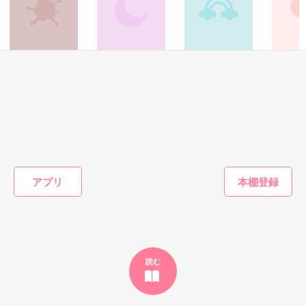
2021/9/18

沢山の方に読んで頂き、ひとこと感想もありがとうございま
真面目な秘書と紳士な社長のオフィスラブの行方は……

す。

「ドキドキ」、「切ない」が多いので、引き続きその方向で行
ホラー・オカルト
ファンタジー
青春・友情
恋愛(キケ
ってみます！

さよならさえ、嘘
エルタニン伝奇
体操座りと救世主
俺はその
だというのなら
行動する
2021/8/29

藤堂 左近／著
いなふ。／著
小田真紗美／著
Ｃｈｉｈ
引き続き読んで頂き、ひとこと感想もありがとうございます。
参考にしています。

作品を読む
2021/8/22

ひとこと感想、ありがとうございます！　

もっと見る
ベリーズカフェの王道を目指しつつ、いつもどこかずれてしま
アプリ
う感じなのですが、このまま進んでみます。

かんたん検索の条件を変える
2021/8/21

たくさん読んで頂きありがとうございます。驚いています。

大丈夫でしょうか、こんな感じで……。感想ありましたら、
「ひとこと感想」ぽちっとして頂けると参考になります。

読む
2021/8/?

久しぶりにBerry’s cafe で楽しく思うままに書いてみたくなり