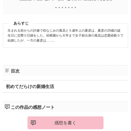
＊＊＊＊＊＊＊
あらすじ
生まれる前からの許嫁で幼なじみの風花と５歳年上の夏彦は、夏彦の29歳の誕
生日に交際０日婚をした。幼稚園から大学まで女子校出身の風花は恋愛経験０で
結婚したが、一方の夏彦は……。
目次
初めてだらけの新婚生活
この作品の感想ノート
感想を書く