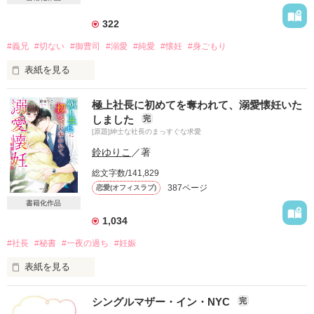
322
#義兄
#切ない
#御曹司
#溺愛
#純愛
#懐妊
#身ごもり
表紙を見る
ーー縁談はお受けします。

極上社長に初めてを奪われて、溺愛懐妊いた
その代わり、一夜だけ恋人にしてください！

しました
完
[原題]紳士な社長のまっすぐな求愛
許されないとわかっていても、義理の兄だけを一途に思い続け
ていた。

鈴ゆりこ
／著
だけど、もう思うことすら許されなくなる。

総文字数/141,829
それなら、せめて……。

387ページ
恋愛(オフィスラブ)
海の上での革命的な一夜で、まさかの懐妊！？　

書籍化作品
1,034
血のつながらない兄妹の切甘なラブストーリーです♬

#社長
#秘書
#一夜の過ち
#妊娠
表紙を見る
『世界で一番私を憎むこの男性を、どうして愛してしまったの
不動産会社で秘書の仕事をしている桃子は、交際経験も初恋も
だろう』

シングルマザー・イン・NYC
完
まだの恋愛初心者。ある日、勤務先の社長と一夜を共にしてし