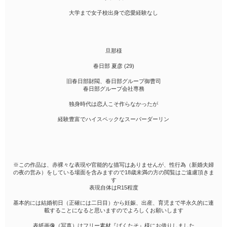
大学まで女子校出身で恋愛経験なし
旦那様
春日部 夏彦 (29)
旧春日部財閥、春日部グループ御曹司
春日部グループ会社専務
独身時代は恋人こそ作らなかったが
経験豊富でハイスペックなスーパーダーリン
※この作品は、赤裸々な表現や官能的な描写はありませんが、性行為（新婚夫婦
の夜の営み）をしている場面を含みますので18歳未満の方の閲覧はご遠慮頂きま
す
表現自体はR15程度
基本的には結婚初日（正確には二日目）から妊娠、出産、育児まで半永久的に連
載することになると思いますのでよろしくお願いします
表紙画像（写真）はフリー素材『ぱくたそ』様にお借りしました