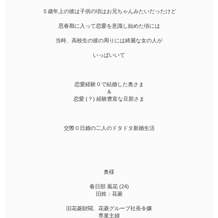
５歳年上の彼は子供の頃はお兄ちゃんみたいだったけど
思春期に入って恋愛を意識し始めた頃には
当時、高校生の彼の周りには綺麗な女の人が
いっぱいいて
恋愛経験０で結婚した奥さま
＆
恋愛 (？) 経験豊富な旦那さま
交際０日婚の二人のドタドタ新婚生活
奥様
春日部 風花 (24)
旧姓：花菱
旧花菱財閥、花菱グループ社長令嬢
専業主婦