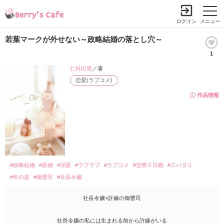
ログイン
メニュー
若葉マークが外せない～政略結婚の落とし穴～
1
仁科巴里
／著
恋愛(ラブコメ)
作品情報
#政略結婚
#新婚
#溺愛
#ラブラブ
#ラブコメ
#交際０日婚
#スパダリ
#年の差
#御曹司
#社長令嬢
社長令嬢×許嫁の御曹司
社長令嬢の私には生まれる前から許嫁がいる