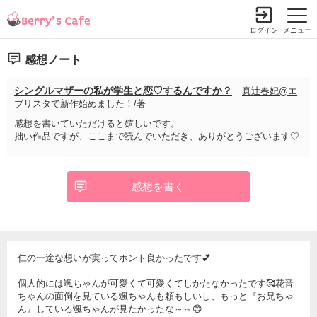
ログイン
メニュー
感想ノート
シングルマザーの私が学生と恋♡するんですか？
真辻春妃@エ
ブリスタで新作始めました！
/著
感想を書いていただけると嬉しいです。
拙い作品ですが、ここまで読んでいただき、ありがとうございます♡
感想を書く
仁の一途な想いが実ってホント良かったです💕
個人的には颯ちゃんが可愛くて可愛くてしかたなかったです🥰花音
ちゃんの面倒を見ている颯ちゃんも頼もしいし、もっと『お兄ちゃ
ん』している颯ちゃんが見たかったな～～😊