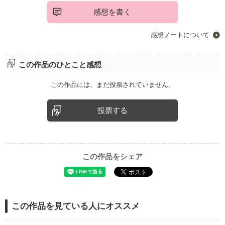
感想を書く
感想ノートについて
この作品のひとこと感想
この作品には、まだ投票されていません。
投票する
この作品をシェア
この作品を見ている人にオススメ