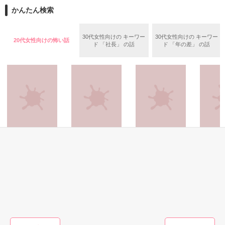
また雛子には2年前から付き合いはじめ、半年前から同棲を始
2026.6.5～2026.7.25

かんたん検索
めた、同期で恋人の石垣守（26）がいるのだが、後輩の姫原由
羅（24）との浮気が発覚した上、いつのまにか元カノにされて
いた。

30代女性向けの キーワー
30代女性向けの キーワー
20代女性向けの怖い話
守と由羅から『便利屋雛子』と馬鹿にされ、一人こっそり泣い
ド 「社長」 の話
ド 「年の差」 の話
＊以前、公開していた話の改稿版です＊

ていた雛子に、企画戦略室の上司である雪瀬鷹哉（29）が
『──俺と結婚してくれないか』といきなりプロポーズをしてき
た上、同居まで提案してきて──？

鷹哉『宜しくな、俺の雛子』🦅

雛子『俺の……ひぃ、雛子？！！！』🐥

作品を読む
シゴデキで冷徹な上司が見せる素顔は、なぜか想像以上に甘く
て……🐥💓🦅

ホラー・オカルト
ホラー・オカルト
ホラー・オカルト
ホラー・
カラダ探し～第ニ
カラダ探し
カラダ探し～第三
444
※表紙も作中使用の画像も全てフリー素材です。

夜～
夜～
※執筆期間2026.6.3〜7.20完結です。　

ウェルザード／著
いぬじゅ
ウェルザード／著
ウェルザード／著
※他サイトさんにて恋愛トレンド1位でした〜良かったら読ん
で頂けると嬉しいです。
もっと見る
作品を読む