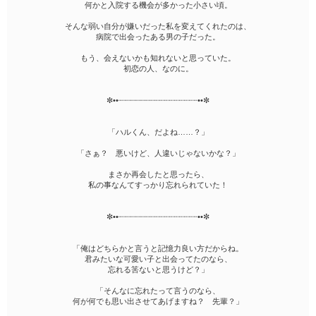
何かと入院する機会が多かった小さい頃。
そんな弱い自分が嫌いだった私を変えてくれたのは、
病院で出会ったある男の子だった。
もう、会えないかも知れないと思っていた。
初恋の人、なのに。
✼••┈┈┈┈┈┈┈┈┈┈┈┈┈┈┈┈••✼
「ハルくん、だよね……？」
「さぁ？ 悪いけど、人違いじゃないかな？」
まさか再会したと思ったら、
私の事なんてすっかり忘れられていた！
✼••┈┈┈┈┈┈┈┈┈┈┈┈┈┈┈┈••✼
「俺はどちらかと言うと記憶力良い方だからね。
君みたいな可愛い子と出会ってたのなら、
忘れる筈ないと思うけど？」
「そんなに忘れたって言うのなら、
何が何でも思い出させてあげますね？ 先輩？」