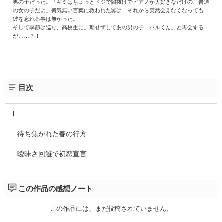
男の子だった。「キミはちょっとドジで間抜けでピアノが大好きなだけの、普通
の女の子だよ」何気無い言葉に救われた翼は、それから突然会えなくなっても、
彼を忘れる事は無かった。
そして季節は巡り、高校生に。期せずしてあの男の子「ハルくん」と再会する
が……？！
目次
Ⅰ
待ち焦がれた春の行方
曖昧さ回避で初恋宣言
この作品の感想ノート
この作品には、まだ投稿されていません。