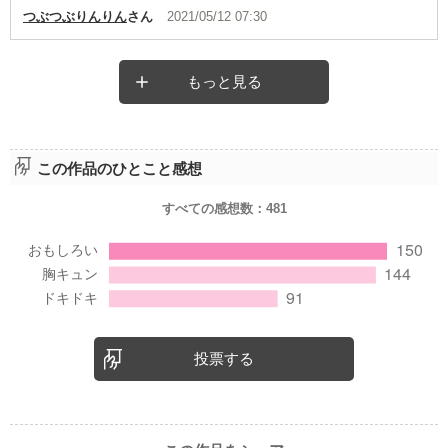
つぶつぶりんりん
さん
2021/05/12 07:30
もっと見る
この作品のひとこと感想
すべての感想数：
481
投票する