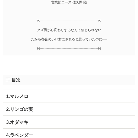
営業部エース 佐久間 陸
୨୧┈┈┈┈┈┈┈┈┈┈┈┈┈┈┈┈┈୨୧
クズ男が心変わりするなんて信じられない
だから都合のいい女にされると思っていたのに──
୨୧┈┈┈┈┈┈┈┈┈┈┈┈┈┈┈┈┈୨୧
目次
1.マルメロ
2.リンゴの実
3.オダマキ
4.ラベンダー