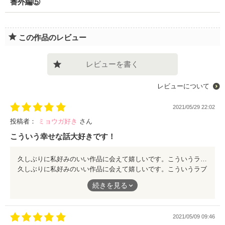
番外編⑤
この作品のレビュー
レビューを書く
レビューについて
2021/05/29 22:02
投稿者：
ミョウガ好き
さん
こういう幸せな話大好きです！
久しぶりに私好みのいい作品に会えて嬉しいです。こういうラブラブな話大好き^ ^ 応援してます♪
久しぶりに私好みのいい作品に会えて嬉しいです。こういうラブ
ラブな話大好き^ ^
続きを見る
応援してます♪
2021/05/09 09:46