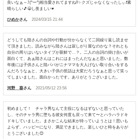
良いなぁ～⤴️(^ー^)相当愛されてますね‼️✨クズじゃなくなったしぃ❗素
晴らしい🎵😁し羨ましい♥️
ひめか
さん
2024/03/15 21:44
どうしても陸さんの台詞や行動が分からなくて二回繰り返し読ませ
て頂きました。読みながら陸さんは寂しがり屋なのかな？それとも
自分の周りはいないタイプが新鮮で…？。二人の台詞の掛け合いが
面白くて、あぁ陸さんはこれにはまったんだなぁと思いました。数
年後には子供さんと陸パパがニナママを大人げない取り合いをする
んだろうなぁと、大きい子供の世話は大変だろうなぁと思って笑っ
てしまいました。面白かったです。ありがとうございました。
河野 葵
さん
2021/05/12 23:56
初めまして！ チャラ男なんて主役になるはずないと思っていた
し、そのチャラ男に堕ちる彼女何度も戻って来て〜とハラハラドキ
ドキしていました。まさかこんな結末が待っていようとは！思いも
よらず、ハッピーになり、満足できました。楽しいひと時をありが
とうございました😊