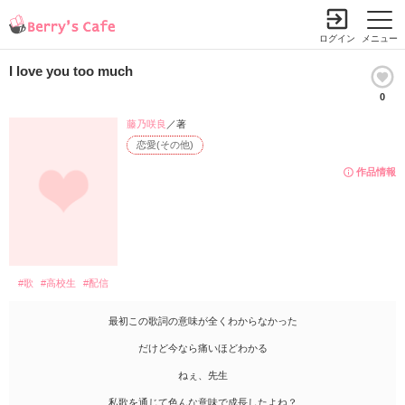
ログイン
メニュー
I love you too much
0
藤乃咲良
／著
恋愛(その他)
作品情報
#歌
#高校生
#配信
最初この歌詞の意味が全くわからなかった
だけど今なら痛いほどわかる
ねぇ、先生
私歌を通じて色んな意味で成長したよね？