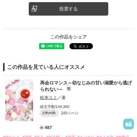
投票する
この作品をシェア
この作品を見ている人にオススメ
再会ロマンス～幼なじみの甘い溺愛から逃げ
られない～
完
松本ユミ
／著
総文字数/144,360
245ページ
恋愛(純愛)
487