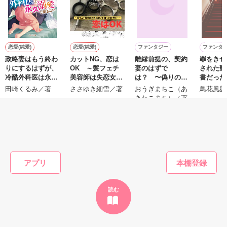
雛子『俺の……ひぃ、雛子？！！！』🐥

作品を読む
シゴデキで冷徹な上司が見せる素顔は、なぜか想像以上に甘く
て……🐥💓🦅

恋愛(純愛)
恋愛(純愛)
ファンタジー
ファンタ
政略妻はもう終わ
カットNG、恋は
離縁前提の、契約
罪をきせ
※表紙も作中使用の画像も全てフリー素材です。

りにするはずが、
OK ～髪フェチ
妻のはずで
された聖
※執筆期間2026.6.3〜7.20完結です。　

冷酷外科医は永久
美容師は失恋女子
は？ 〜偽りの令
書だった
※他サイトさんにて恋愛トレンド1位でした〜良かったら読ん
溺愛で離さない
を放っておけない
嬢は孤独な皇帝の
のモブキ
田崎くるみ／著
ささゆき細雪／著
おうぎまちこ（あ
鳥花風星
で頂けると嬉しいです。
～
最愛妻になる〜
生して溺
きたこまち）／著
ことにな
もっと見る
作品を読む
かんたん検索の条件を変える
アプリ
読む