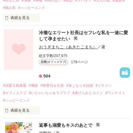
#幼なじみ
#溺愛
#再会
#両片想い
#初恋
#スパダリ
#大人の恋
#御曹司
#独占欲
#ハッピーエンド
表紙を見る
冷徹なエリート社長はセフレな私を一途に愛
して孕ませたい
完
幼なじみの哲平に淡い恋心を抱いていた美桜。

おうぎまちこ（あきたこまち）
／著
しかし、ある出来事をきっかけに二人の関係は壊れてしまう。

総文字数/207,975
関係修復もできないまま、美桜は両親の離婚によって

179ページ
恋愛(オフィスラブ)
引っ越すことになり、哲平とも離れ離れになった。

それから約十二年後。

504
過去の傷から、二度と会いたくないと思っていた哲平に

#溺愛＆執着愛
#俺様
#御曹司＆社長
#身ごもり＆妊娠
#イケメン
運命のような再会を果たす。

#オフィスラブ
#いちゃいちゃ＆ラブラブ
#虐げられヒロイン
#ワンナイト
そして、ひょんなことから

#ハッピーエンド
酔った勢いで一夜を共にしてしまった。

表紙を見る
さらに、美桜が初めてだと知った哲平は

『責任をとる、結婚しよう』と真っ直ぐに告げてきた。

　おかしな噂を流されて前の職場でうまくいかなかった梅田美
戸惑う美桜とは裏腹に、好きという気持ちを隠すことなく

返事も溺愛もキスのあとで
完
桜は、海外で傷心旅行をしていたところ、日本人美青年と出会
甘やかしてくる。

い、酒の勢いもあり一夜限りの関係となる。
