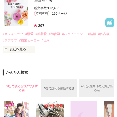
遊野煌
／著
　帰国後、美桜は新しい職場でワンナイトした美青年と再会。
そんなある日、哲平は美桜がストーカー被害に

総文字数/112,403
なんと彼の正体は、とある財閥御曹司にも関わらず、一族を離
遭っていることを知る。

190ページ
恋愛(純愛)
れて起業した新進気鋭の実業家、社内でも冷徹だと評判な社長
美桜を守るため、哲平は同居を提案してきて――。

――御影恭司その人だったのだ――！

　なぜか恭司から飼い猫の世話係を命じられた美桜は、猫の世
207
話を口実にしばしば呼び出された上、二人はいわゆる身体だけ
夏木美桜(なつきみお)

#オフィスラブ
#溺愛
#執着愛
#御曹司
#ハッピーエンド
#結婚
#独占欲
✕

#ラブラブ
#職業ヒーロー
#上司
鳴海哲平 (なるみてっぺい)

表紙を見る
作品を読む
止まっていたはずの二人の時間が、再び動き出す。

舞川雛子（26）は大手お菓子メーカー、三日月製菓コーポレー
再会から始まる、溺愛ラブ。

ションの企画戦略室で働いている。

また雛子には2年前から付き合いはじめ、半年前から同棲を始
2026.6.5～2026.7.25

かんたん検索
めた、同期で恋人の石垣守（26）がいるのだが、後輩の姫原由
羅（24）との浮気が発覚した上、いつのまにか元カノにされて
いた。

30分で読めるワクワクす
40代女性向けの元気が出
5分で読める感動する話
守と由羅から『便利屋雛子』と馬鹿にされ、一人こっそり泣い
る話
る話
＊以前、公開していた話の改稿版です＊

ていた雛子に、企画戦略室の上司である雪瀬鷹哉（29）が
『──俺と結婚してくれないか』といきなりプロポーズをしてき
た上、同居まで提案してきて──？

鷹哉『宜しくな、俺の雛子』🦅
