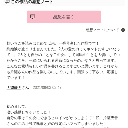
この作品の感想ノート
感想を書く
感想ノートについて
野いちごを読みはじめて以来、一番号泣した作品です！
終始涙が止まりませんでした。2人の愛の力ってホントにすごいなっ
て…。2人とも自分のことを二の次にして国民のことを大切にしてい
たからこそ、一緒にいられる運命になったのかな？と思ってます。
こんなに素晴らしい作品を書けることすごいと思います。これから
も片瀬さんの作品を楽しみにしています。頑張って下さい。応援し
ています！
＊望愛＊
さん
2021/08/03 03:47
初めまして。
凄い感動しちゃいました！
自分の事は二の次にできるヒロインがかっこよくて！私 片瀬天音
さんのこの小説で執事と姫の設定にハマってしまいました！