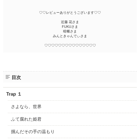
♡♡レビューありがとうございます♡♡
近藤 花さま
FUKUさま
暗蛾さま
みんときゃんでぃさま
♡♡♡♡♡♡♡♡♡♡♡♡♡♡♡
目次
Trap １
さよなら、世界
ふて腐れた姫君
掴んだその手の温もり