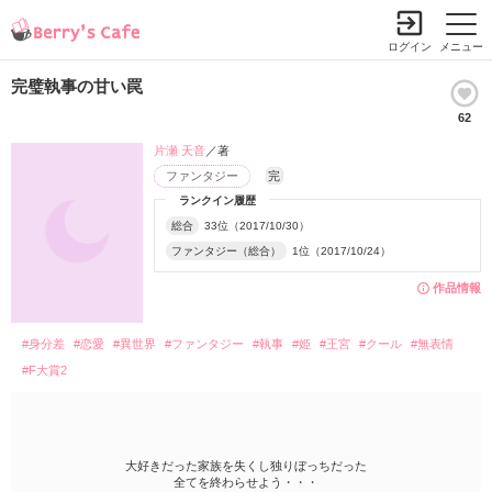
ログイン
メニュー
完璧執事の甘い罠
62
片瀬 天音
／著
ファンタジー
完
ランクイン履歴
総合
33位（2017/10/30）
ファンタジー（総合）
1位（2017/10/24）
作品情報
#身分差
#恋愛
#異世界
#ファンタジー
#執事
#姫
#王宮
#クール
#無表情
#F大賞2
大好きだった家族を失くし独りぼっちだった
全てを終わらせよう・・・