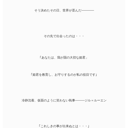
そう決めたその日、世界が歪んだ――――
その先で出会ったのは・・・
｢あなたは、我が国の大切な姫君」
｢姫君を教育し、お守りするのが私の役目です｣
冷静沈着、仮面のように笑わない執事―――ジル＝ルーエン
｢これしきの事が出来ぬとは・・・｣