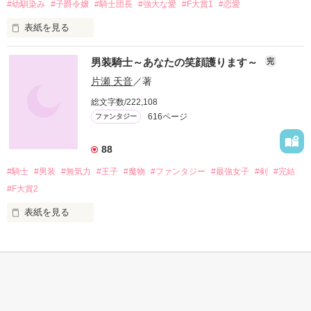
ウィリアムと結婚するしかない

#幼馴染み
#子爵令嬢
#騎士団長
#強大な愛
#F大賞1
#恋愛
表紙を見る
ウィリアムは、

＼【ミーティアノベルス】より　2021/9/16発売／

毎日のように屋敷にやってくる

男装騎士～あなたの笑顔護ります～
完
(書籍には書き下ろしを掲載しています)

今日にも美しい姉に

片瀬 天音
／著
プロポーズするのでは？

ある事情があり、王宮で働くことにした子爵令嬢のシルディー
総文字数/222,108
ヌ

一家の期待は高まるのだが

616ページ
ファンタジー
ウィリアムの態度は煮え切らない

初仕事の日、立ち入り禁止と言われていた宮殿に間違えて入っ
てしまう

「ねえメアリー、もう待てない。

88
今度の舞踏会、私、

#騎士
#男装
#無気力
#王子
#魔物
#ファンタジー
#最強女子
#剣
#完結
姉さんの付き添いのメイドになって

そこは、国防の要である黒龍騎士団の本部で

彼の使用人聞いてくる。

#F大賞2
ウィリアムの使用人も、メイドになら

一番会いたくない幼馴染である騎士団長のいるところ

表紙を見る
うっかり本音を漏らすかも知れないわ」

剣道大会優勝の常連で

これは大変！　見つかる前に外に出なければ！　と

侯爵家に隣接する地主の姉妹

かんたん検索
そこらの男子より断然強い

慌ててこっそり出ようとするが、すでに遅く

エリノア　アストン　　２０歳

5分で読める キーワード
メアリー　アストン　　２２歳

20代女性向けのスカッと