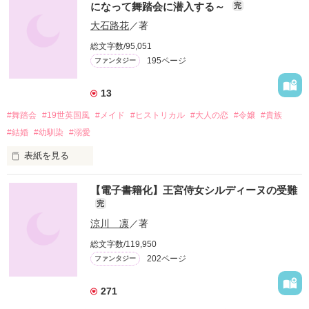
になって舞踏会に潜入する～
完
大石路花
／著
総文字数/95,051
195ページ
ファンタジー
13
#舞踏会
#19世英国風
#メイド
#ヒストリカル
#大人の恋
#令嬢
#貴族
#結婚
#幼馴染
#溺愛
表紙を見る
エリノアは地主の娘として

【電子書籍化】王宮侍女シルディーヌの受難
何不自由のない生活をしているのだが、

完
女性には相続権がないため

家の財産はすべて従兄のウィリアムが

涼川 凛
／著
相続することになっている

総文字数/119,950
202ページ
ファンタジー
エリノア達が住み慣れた土地を

手放さないためには

高齢の母が弟を産むか

271
姉妹のうち、どちらかが
