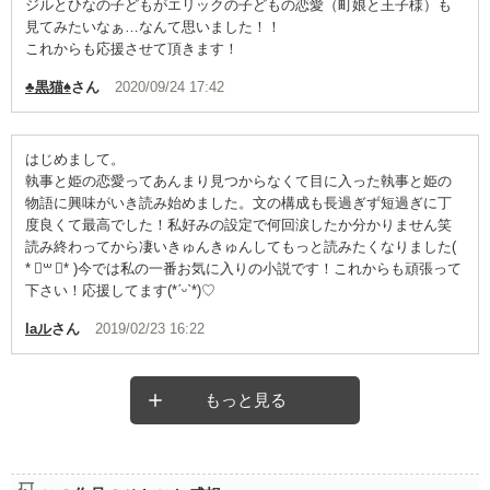
ジルとひなの子どもがエリックの子どもの恋愛（町娘と王子様）も
見てみたいなぁ…なんて思いました！！
これからも応援させて頂きます！
♣黒猫♠
さん
2020/09/24 17:42
はじめまして。
執事と姫の恋愛ってあんまり見つからなくて目に入った執事と姫の
物語に興味がいき読み始めました。文の構成も長過ぎず短過ぎに丁
度良くて最高でした！私好みの設定で何回涙したか分かりません笑
読み終わってから凄いきゅんきゅんしてもっと読みたくなりました(
* ॑꒳ ॑* )今では私の一番お気に入りの小説です！これからも頑張って
下さい！応援してます(*ˊᵕˋ*)♡
laル
さん
2019/02/23 16:22
もっと見る