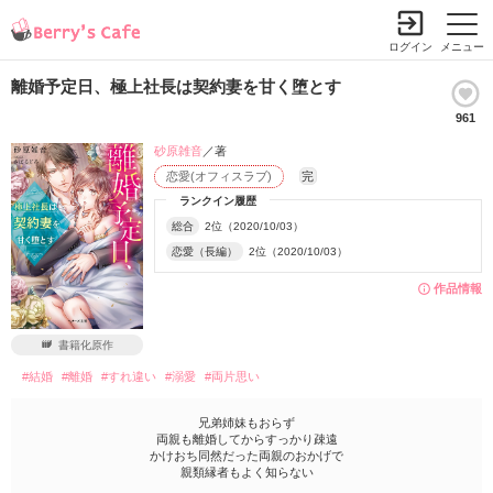
ログイン
メニュー
離婚予定日、極上社長は契約妻を甘く堕とす
961
砂原雑音
／著
恋愛(オフィスラブ)
完
ランクイン履歴
総合
2位（2020/10/03）
恋愛（長編）
2位（2020/10/03）
作品情報
書籍化原作
#結婚
#離婚
#すれ違い
#溺愛
#両片思い
兄弟姉妹もおらず
両親も離婚してからすっかり疎遠
かけおち同然だった両親のおかげで
親類縁者もよく知らない