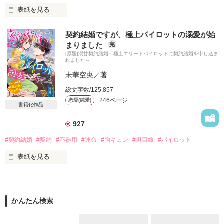
×

表紙を見る
永縞　環　（ながしま　たまき）

政略結婚を言い渡されたけれど、

契約結婚ですが、極上パイロットの溺愛が始
私も彼も結婚なんてしたくない。

゜.:。￡+゜.:。†゜.:。￡+゜.:。†゜.:。￡+゜.:。†゜.:。￡+゜

まりました
完
[原題]溺甘契約結婚～極上エリートパイロットに契約結婚を申し込ま
利害が一致して、

「もっと俺を愛し尽くしてよ」

れました～
時期が来るまで偽りの婚約者でいようと

未華空央
／著
約束したのに。

「だって、俺に惚れてるだろ？」

総文字数/125,857
「茉莉子さんを一生大切にします」

彼の溺愛包囲網からは逃れられません

246ページ
恋愛(純愛)
書籍化作品
婚約破棄をする予定の日、

Review

彼の口から飛び出したのは

927
tapooさま

まさかの結婚宣言！

#契約結婚
#契約
#不器用
#運命
#胸キュン
#男目線
#パイロット
ありがとうございます

愛のない新婚生活がスタート

表紙を見る
……かと思いきや

無愛想だったはずの彼が

なぜか甘やかしてくる。

日々仕事に邁進して、

作品を読む
大好きなスイーツを楽しんで、

ひたむきに注がれる愛情に

かんたん検索
それだけで人生十分幸せだった。

心は動きはじめ、

変わりゆく関係のなか妊娠が発覚して――

それなのに……
