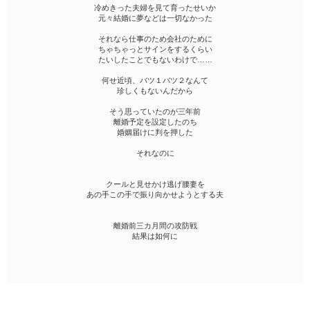
冷めきった夫婦を見て育ったせいか
元々結婚に夢などは一切なかった
それなら仕事のため会社のために
ちゃちゃっとサインをするくらい
たいしたことでもないわけで……
何せ近頃、バツ１バツ２なんて
珍しくもないんだから
そう思っていたのが三年前
離婚予定を設定したのち
婚姻届けに判を押した
それなのに
クールと見せかけ逃げ腰妻を
あの手この手で振り向かせようとする夫
離婚前三カ月間の攻防戦
結果は如何に