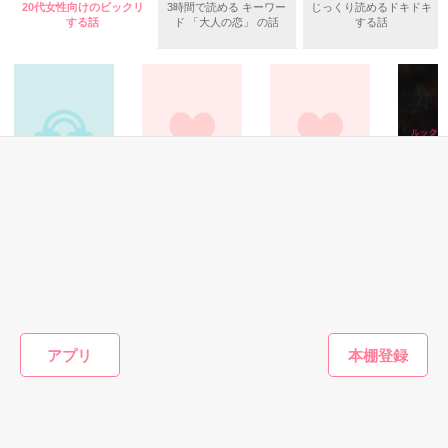
20代女性向けのビックリ
3時間で読める キーワー
じっくり読めるドキドキ
する話
ド 「大人の恋」 の話
する話
◇

「君に興味を持った」

2019/12/01〜12/10 完結

「俺と、結婚してもらえませんか。契約結婚という形で」

Review

聖凪砂さま

みやのもりさま

そんな私に突然降って湧いた、契約結婚──⁉︎

ありがとうございます！
青春・友情
恋愛(その他)
恋愛(その他)
ホラー・
帝慶医科大学病院　産婦人科

作品を読む
体操座りと救世主
Ｒevolution
イベリスの花言
ルックア
助産師　　宇佐美　佑華

葉。
×

いなふ。／著
九条美華／著
西羽咲花
木槿 牡丹／著
JSAL(ジャパンスターエアライン)

最年少エリート機長　　桐生　七央

もっと見る
アプリ
気持ちのない契約結婚の結末は──？

かんたん検索の条件を変える
2021.1.19　完結公開
