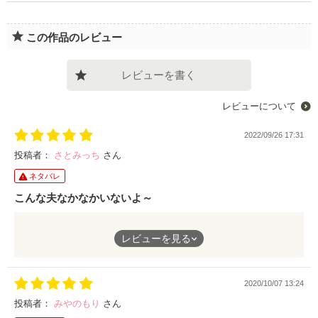
この作品のレビュー
レビューを書く
レビューについて
2022/09/26 17:31
投稿者：
さとみっち
さん
ネタバレ
こんな夫なかなかいないよ～
妻の不満を全て吐き出させてくれる夫なんてなかなかいないです
レビューを見る
よね～読んでて羨ましくなりました。ヒーローの強さ、ぶれなさ
に較べてヒロインの拗れ具合が面白かったです。お奨めです。
2020/10/07 13:24
投稿者：
みやのもり
さん