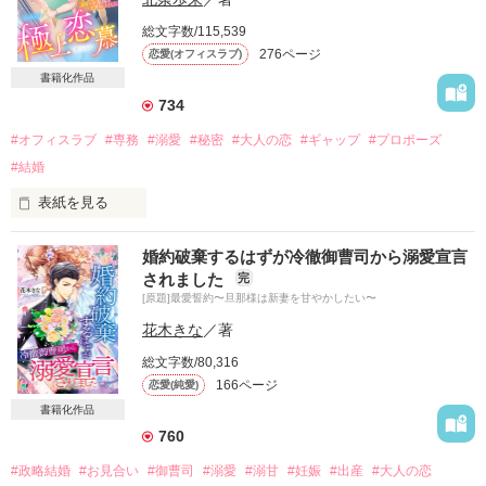
総文字数/115,539
276ページ
恋愛(オフィスラブ)
書籍化作品
734
#オフィスラブ
#専務
#溺愛
#秘密
#大人の恋
#ギャップ
#プロポーズ
#結婚
表紙を見る
婚約破棄するはずが冷徹御曹司から溺愛宣言
恋を忘れたい夜に

されました
完
出会った彼は

[原題]最愛誓約〜旦那様は新妻を甘やかしたい〜
熱い想いとともに

新しい恋を授けてくれた

花木きな
／著
総文字数/80,316
だけど、誰にも秘密の関係を望んだ

166ページ
恋愛(純愛)
゜.:。￡+゜.:。†゜.:。￡+゜.:。†゜.:。￡+゜.:。†゜.:。￡+゜

書籍化作品
760
清家　万佑（せいけ　まゆ）

#政略結婚
#お見合い
#御曹司
#溺愛
#溺甘
#妊娠
#出産
#大人の恋