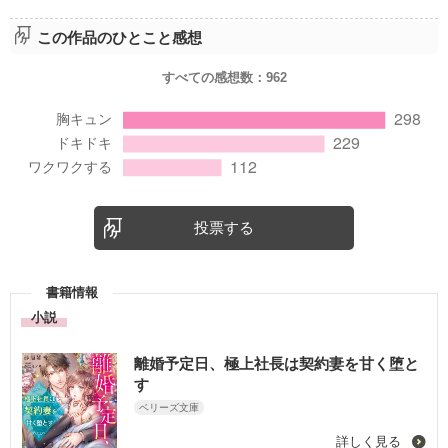
ハラハラもしましたが、
この作品のひとこと感想
さすが和也さん！！
すべての感想数：
962
番外編、
甘々な2人がたっぷりみれるのを
楽しみにしています。
これからもよろしくお願いいたします！
投票する
書籍情報
小説
離婚予定日、極上社長は契約妻を甘く堕と
す
ベリーズ文庫
詳しく見る