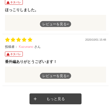
ネタバレ
ほっこりしました。
仕事のベストパートナーが、隣の配偶者なんて
レビューを見る
素敵でした。
早く気づいて、別れないでと思ったけど、良かった。
自分の昔を思い出し、仕事上あっても、その後
2020/10/01 15:48
何も無かったなぁ、、、。（営業アシスタント）
いろいろな事を思い、懐かしく感じました。
投稿者：
Kazunano
さん
ありがとうございました😊
ネタバレ
また、素敵なお話を待ってます。
番外編ありがとうございます！
砂原さん
レビューを見る
あれだけガチガチだったいずみの
心と体をこじ開けた和也さんの
愛と力量に感激！
もっと見る
誰にでも優しい和也さんの
幼なじみへの対応に、