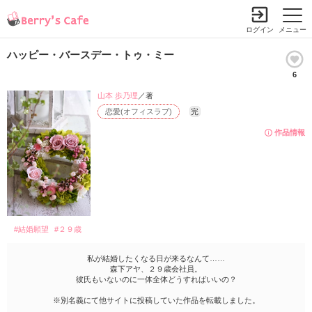
ログイン
メニュー
ハッピー・バースデー・トゥ・ミー
6
山本 歩乃理
／著
恋愛(オフィスラブ)
完
作品情報
#結婚願望
#２９歳
私が結婚したくなる日が来るなんて……
森下アヤ、２９歳会社員。
彼氏もいないのに一体全体どうすればいいの？
※別名義にて他サイトに投稿していた作品を転載しました。