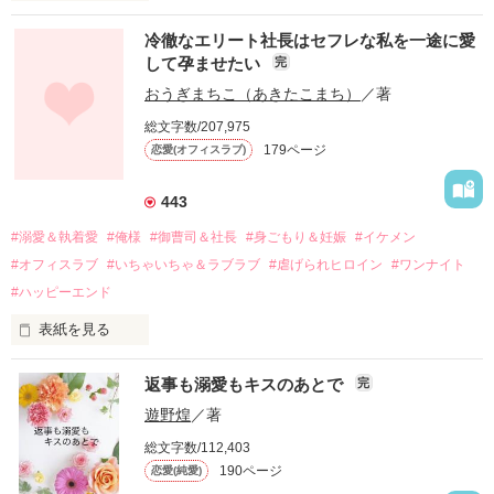
冷徹なエリート社長はセフレな私を一途に愛
して孕ませたい
完
幼なじみの哲平に淡い恋心を抱いていた美桜。

おうぎまちこ（あきたこまち）
／著
しかし、ある出来事をきっかけに二人の関係は壊れてしまう。

総文字数/207,975
関係修復もできないまま、美桜は両親の離婚によって

179ページ
恋愛(オフィスラブ)
引っ越すことになり、哲平とも離れ離れになった。

それから約十二年後。

443
過去の傷から、二度と会いたくないと思っていた哲平に

#溺愛＆執着愛
#俺様
#御曹司＆社長
#身ごもり＆妊娠
#イケメン
運命のような再会を果たす。

#オフィスラブ
#いちゃいちゃ＆ラブラブ
#虐げられヒロイン
#ワンナイト
そして、ひょんなことから

#ハッピーエンド
酔った勢いで一夜を共にしてしまった。

表紙を見る
さらに、美桜が初めてだと知った哲平は

『責任をとる、結婚しよう』と真っ直ぐに告げてきた。

　おかしな噂を流されて前の職場でうまくいかなかった梅田美
戸惑う美桜とは裏腹に、好きという気持ちを隠すことなく

返事も溺愛もキスのあとで
完
桜は、海外で傷心旅行をしていたところ、日本人美青年と出会
甘やかしてくる。

い、酒の勢いもあり一夜限りの関係となる。

遊野煌
／著
　帰国後、美桜は新しい職場でワンナイトした美青年と再会。
そんなある日、哲平は美桜がストーカー被害に

総文字数/112,403
なんと彼の正体は、とある財閥御曹司にも関わらず、一族を離
遭っていることを知る。

190ページ
恋愛(純愛)
れて起業した新進気鋭の実業家、社内でも冷徹だと評判な社長
美桜を守るため、哲平は同居を提案してきて――。
