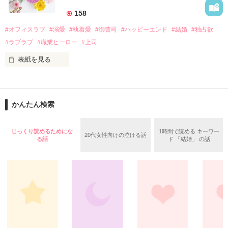
――御影恭司その人だったのだ――！

　なぜか恭司から飼い猫の世話係を命じられた美桜は、猫の世
158
話を口実にしばしば呼び出された上、二人はいわゆる身体だけ
夏木美桜(なつきみお)

#オフィスラブ
#溺愛
#執着愛
#御曹司
#ハッピーエンド
#結婚
#独占欲
✕

#ラブラブ
#職業ヒーロー
#上司
鳴海哲平 (なるみてっぺい)

表紙を見る
作品を読む
止まっていたはずの二人の時間が、再び動き出す。

舞川雛子（26）は大手お菓子メーカー、三日月製菓コーポレー
再会から始まる、溺愛ラブ。

ションの企画戦略室で働いている。

また雛子には2年前から付き合いはじめ、半年前から同棲を始
2026.6.5～2026.7.25

かんたん検索
めた、同期で恋人の石垣守（26）がいるのだが、後輩の姫原由
羅（24）との浮気が発覚した上、いつのまにか元カノにされて
いた。

じっくり読めるためにな
1時間で読める キーワー
20代女性向けの泣ける話
守と由羅から『便利屋雛子』と馬鹿にされ、一人こっそり泣い
る話
ド 「結婚」 の話
＊以前、公開していた話の改稿版です＊

ていた雛子に、企画戦略室の上司である雪瀬鷹哉（29）が
『──俺と結婚してくれないか』といきなりプロポーズをしてき
た上、同居まで提案してきて──？

鷹哉『宜しくな、俺の雛子』🦅

雛子『俺の……ひぃ、雛子？！！！』🐥

作品を読む
シゴデキで冷徹な上司が見せる素顔は、なぜか想像以上に甘く
て……🐥💓🦅
