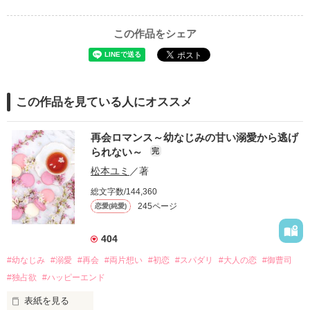
この作品をシェア
この作品を見ている人にオススメ
再会ロマンス～幼なじみの甘い溺愛から逃げ
られない～
完
松本ユミ
／著
総文字数/144,360
245ページ
恋愛(純愛)
404
#幼なじみ
#溺愛
#再会
#両片想い
#初恋
#スパダリ
#大人の恋
#御曹司
#独占欲
#ハッピーエンド
表紙を見る