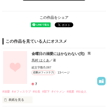
この作品をシェア
この作品を見ている人にオススメ
金曜日の溺愛にはかなわない(完)
完
馬村 はくあ
／著
総文字数/5,087
13ページ
恋愛(オフィスラブ)
7
#溺愛
#オフィスラブ
#社長
#部下
#イケメン
#残業
#社会人
表紙を見る