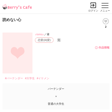
ログイン
メニュー
読めない心
2
♪tomo♪
／著
恋愛(純愛)
完
作品情報
#バーテンダー
#大学生
#イケメン
バーテンダー
×
普通の大学生