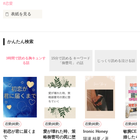
作品を読む
#恋愛
「ちょっとくらい、

弱ってるような顔でも見せればいいのに」

表紙を見る
この作品は、ご好評頂いた「秘密のフィアンセ☆」の完全版で
す。 

かんたん検索
冷たい上司 × 年下の部下

話しを掘り下げ、新しいキャラも登場予定。 

3時間で読める胸キュンす
15分で読める キーワード
じっくり読める泣ける話
る話
「御曹司」 の話
ぜひ、新しく生まれ変わった「秘密のフィアンセ☆」を読んで
「辛いときは

ください！ 

我慢しないでちゃんと泣いてください」

ちなみに、ファン様限定公開作品の内容は、盛り込みませんの
で、お許しくださいm(_ _)m

2019/07/26-2020/05/

～☆～☆～☆～☆～☆～ 

16歳の若宮 由奈（わかみや ゆうな）は、両親から突然、婚約
作品を読む
恋愛(純愛)
恋愛(純愛)
恋愛(純愛)
恋愛(純愛)
話しを持ちかけられる。

初恋が君に届くま
愛が壊れた時、策
Ironic Honey
敏腕CE
で
略御曹司の罠に堕
婚したら
陽瀬 柚夏／著