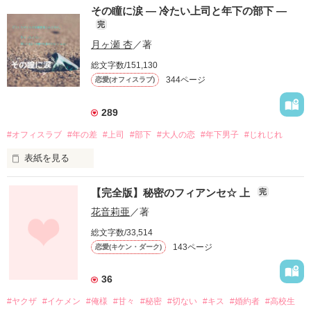
"現実を甘く見るなよ"

その瞳に涙 ― 冷たい上司と年下の部下 ―
完
これが、鬼社長の口癖だった。

月ヶ瀬 杏
／著
いまは、金曜日のよるふたりきりで鬼社長と残業。

総文字数/151,130
344ページ
恋愛(オフィスラブ)
たしかに、甘くみてはいけない。

289
「お前からキスするまで離さねえから」

#オフィスラブ
#年の差
#上司
#部下
#大人の恋
#年下男子
#じれじれ
表紙を見る
※Ai様からいただいた題名です。

【完全版】秘密のフィアンセ☆ 上
完
花音莉亜
／著
7/11 50000PVありがとうございます！

「どうしてひとりで全部背負うんですか？

7/20 100000PVありがとうございます！

総文字数/33,514
強いんですね、碓氷さん」

143ページ
恋愛(キケン・ダーク)
＼7/11 総合60位・恋愛(中短編)17位／

ありがとうございます(*^^*)
「当たり前でしょ。

36
あなたの倍以上社会人やってるんだから」

#ヤクザ
#イケメン
#俺様
#甘々
#秘密
#切ない
#キス
#婚約者
#高校生