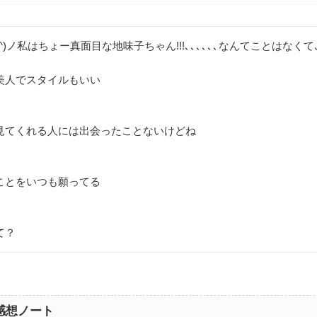
^)ノ私はちょー真面目な地味子ちゃん!!!､､､､､､なんてことはなくて､､
美人でスタイルもいい
見てくれる人には出会ったことないけどね
ことをいつも願ってる
て？
感想ノート