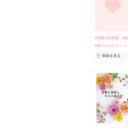
関係修復もでき
引っ越すことに
それから約十二
過去の傷から、
運命のような再
#溺愛＆執着愛
#
そして、ひょん
#虐げられヒロイン
酔った勢いで一
表紙を見る
さらに、美桜が
『責任をとる、
　おかしな噂を
戸惑う美桜とは
ろ、日本人美青
甘やかしてくる。
　帰国後、美桜
も関わらず、一
そんなある日、
人だったのだ―
遭っていること
　なぜか恭司か
美桜を守るため
夏木美桜(なつき
✕

鳴海哲平 (なる