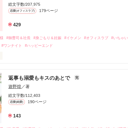
ないまま、美桜は両親の離婚によって

総文字数/207,975
なり、哲平とも離れ離れになった。

179ページ
恋愛(オフィスラブ)
年後。

429
二度と会いたくないと思っていた哲平に

会を果たす。

俺様
#御曹司＆社長
#身ごもり＆妊娠
#イケメン
#オフィスラブ
#いちゃ
なことから

#ワンナイト
#ハッピーエンド
夜を共にしてしまった。

初めてだと知った哲平は

結婚しよう』と真っ直ぐに告げてきた。

流されて前の職場でうまくいかなかった梅田美桜は、海外で傷心旅行を
裏腹に、好きという気持ちを隠すことなく

年と出会い、酒の勢いもあり一夜限りの関係となる。



は新しい職場でワンナイトした美青年と再会。なんと彼の正体は、とあ
返事も溺愛もキスのあとで
完
族を離れて起業した新進気鋭の実業家、社内でも冷徹だと評判な社長―
哲平は美桜がストーカー被害に

遊野煌
／著
―！

を知る。

ら飼い猫の世話係を命じられた美桜は、猫の世話を口実にしばしば呼び
、哲平は同居を提案してきて――。

総文字数/112,403
190ページ
恋愛(純愛)
みお)

143
作品を読む
みてっぺい)
