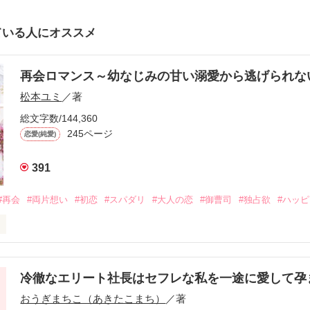
ている人にオススメ
再会ロマンス～幼なじみの甘い溺愛から逃げられ
松本ユミ
／著
総文字数/144,360
245ページ
恋愛(純愛)
391
#再会
#両片想い
#初恋
#スパダリ
#大人の恋
#御曹司
#独占欲
#ハッ
冷徹なエリート社長はセフレな私を一途に愛して孕
に淡い恋心を抱いていた美桜。

おうぎまちこ（あきたこまち）
／著
来事をきっかけに二人の関係は壊れてしまう。
