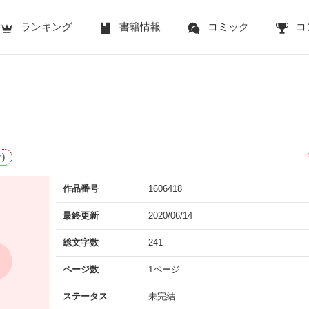
ランキング
書籍情報
コミック
コ
)
作品番号
1606418
最終更新
2020/06/14
総文字数
241
ページ数
1ページ
ステータス
未完結