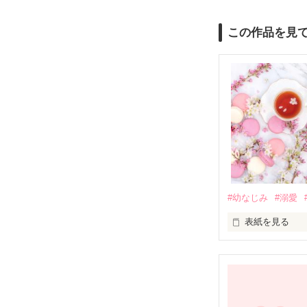
この作品を見
#幼なじみ
#溺愛
表紙を見る
幼なじみの哲平
しかし、ある出