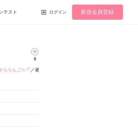
新規会員登録
ンテスト
ログイン
0
そらりんご✩.*˚
／著