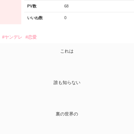
PV数
68
いいね数
0
#ヤンデレ
#恋愛
これは
誰も知らない
裏の世界の