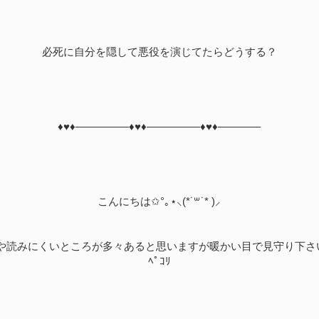
必死に自分を隠して悪役を演じてたらどうする？
♦♥♦―――――♦♥♦―――――♦♥♦――――
こんにちは✩°｡⋆⸜(*˙꒳˙* )⸝
読みにくいところが多々あると思いますが暖かい目で見守り下さい((｡´･ω
ﾍﾟｺﾘ