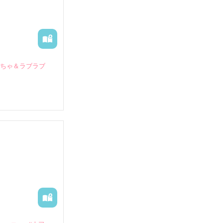
いちゃ＆ラブラブ
していたとこ
る財閥御曹司に
―御影恭司その
出された上、二