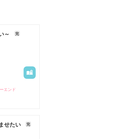
ない～
完
ピーエンド
ませたい
完