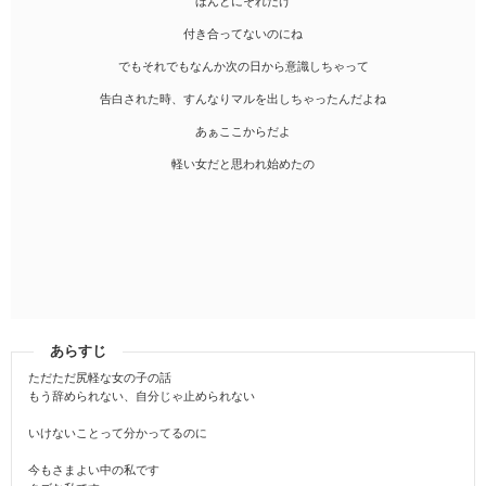
ほんとにそれだけ
付き合ってないのにね
でもそれでもなんか次の日から意識しちゃって
告白された時、すんなりマルを出しちゃったんだよね
あぁここからだよ
軽い女だと思われ始めたの
あらすじ
ただただ尻軽な女の子の話
もう辞められない、自分じゃ止められない
いけないことって分かってるのに
今もさまよい中の私です