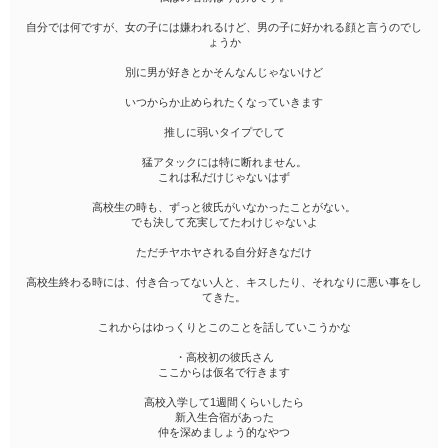
自分では何ですが、女の子には嫌われるけど、男の子に好かれる顔と言うのでし
ょうか
別に男が好きとかそんなんじゃないけど
いつからか止められたくなっていきます
推しに弱いタイプでして
猛アタックには特に断れません。
これは私だけじゃないはず
高校生の時も、ずっと彼氏がいなかったことがない。
でも決して充実してたわけじゃないよ
ただチヤホヤされる自分好きなだけ
高校生終わる時には、付き合ってない人と、キスしたり、それなりに悪い事をし
てきた。
これからはゆっくりとこのことを話していこうかな
・高校初の彼氏さん
ここからは仮名で行きます
高校入学して1週間くらいしたら
新入生合宿があった
仲を深めましょう的なやつ