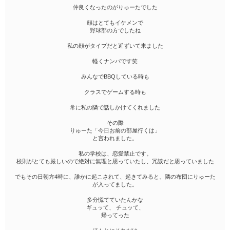
仲良くなったのがりゅーたでした
顔はとてもイケメンで
野球部の方でしたね
私の顔がタイプだと近ずいて来ました
軽くナンパです笑
みんなでBBQしている時も
クラスでゲームする時も
常に私の隣で話しかけてくれました
その際
りゅーた「今日お前の部屋行くは」
と言われました。
私の学校は、恋愛禁止です。
校則がとても厳しいので絶対に無理と思っていたし、冗談だと思っていました
でもその日朝方4時に、誰かに起こされて、起きてみると、隣の布団にりゅーた
が入ってました。
多分慌てていたんかな
ギュッて、 チュッて、
帰ってった