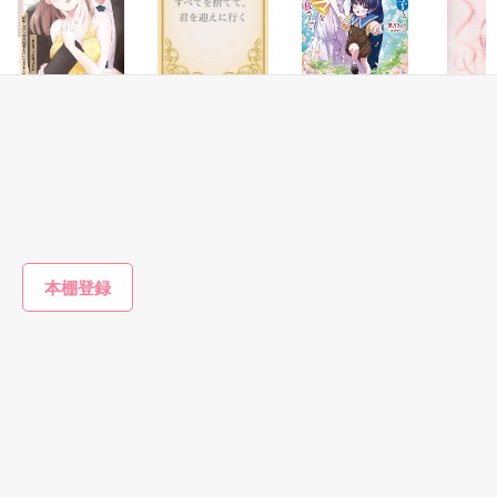
雛子『俺の……ひぃ、雛子？！！！』🐥

作品を読む
シゴデキで冷徹な上司が見せる素顔は、なぜか想像以上に甘く
て……🐥💓🦅

恋愛(純愛)
恋愛(純愛)
恋愛(純愛)
恋愛(純愛)
【書籍化】幼馴染
すべてを捨てて、
ちびっこ息子と俺
世界くん
※表紙も作中使用の画像も全てフリー素材です。

のエリート外交官
君を迎えに行く
様社長パパは最愛
モノ
※執筆期間2026.6.3〜7.20完結です。　

にカラダから堕と
ママを手放さない
春夏冬／著
遊野煌／
※他サイトさんにて恋愛トレンド1位でした〜良かったら読ん
されそうです
みなつき菫／著
葉月りゅう／著
で頂けると嬉しいです。
もっと見る
作品を読む
かんたん検索の条件を変える