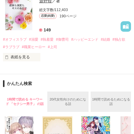
い、酒の勢いもあり一夜限りの関係となる。

遊野煌
／著
　帰国後、美桜は新しい職場でワンナイトした美青年と再会。
そんなある日、哲平は美桜がストーカー被害に

総文字数/112,403
なんと彼の正体は、とある財閥御曹司にも関わらず、一族を離
遭っていることを知る。

190ページ
恋愛(純愛)
れて起業した新進気鋭の実業家、社内でも冷徹だと評判な社長
美桜を守るため、哲平は同居を提案してきて――。

――御影恭司その人だったのだ――！

　なぜか恭司から飼い猫の世話係を命じられた美桜は、猫の世
149
話を口実にしばしば呼び出された上、二人はいわゆる身体だけ
夏木美桜(なつきみお)

#オフィスラブ
#溺愛
#執着愛
#御曹司
#ハッピーエンド
#結婚
#独占欲
✕

#ラブラブ
#職業ヒーロー
#上司
鳴海哲平 (なるみてっぺい)

表紙を見る
作品を読む
止まっていたはずの二人の時間が、再び動き出す。

舞川雛子（26）は大手お菓子メーカー、三日月製菓コーポレー
再会から始まる、溺愛ラブ。

ションの企画戦略室で働いている。

また雛子には2年前から付き合いはじめ、半年前から同棲を始
2026.6.5～2026.7.25

かんたん検索
めた、同期で恋人の石垣守（26）がいるのだが、後輩の姫原由
羅（24）との浮気が発覚した上、いつのまにか元カノにされて
いた。

1時間で読める キーワー
20代女性向けのためにな
1時間で読めるためになる
守と由羅から『便利屋雛子』と馬鹿にされ、一人こっそり泣い
ド 「セクシー男子」 の話
る話
話
＊以前、公開していた話の改稿版です＊

ていた雛子に、企画戦略室の上司である雪瀬鷹哉（29）が
『──俺と結婚してくれないか』といきなりプロポーズをしてき
た上、同居まで提案してきて──？

鷹哉『宜しくな、俺の雛子』🦅
