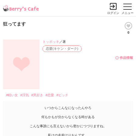
ログイン
メニュー
狂ってます
0
トッポッキ
／著
恋愛(キケン・ダーク)
作品情報
#軽い女
#浮気
#男好き
#恋愛
#ビッチ
いつからこんなになったんやろ
何もかもが分からなくなる時がある
こんな事誰にも言えないから密かにつづりますね。
私はの名前はりおんです。