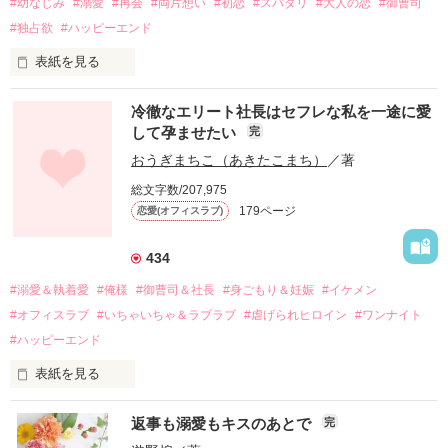
#幼なじみ
#溺愛
#再会
#両片想い
#初恋
#スパダリ
#大人の恋
#御曹司
#独占欲
#ハッピーエンド
表紙を見る
冷徹なエリート社長はセフレな私を一途に愛
して孕ませたい
完
幼なじみの哲平に淡い恋心を抱いていた美桜。

おうぎまちこ（あきたこまち）
／著
しかし、ある出来事をきっかけに二人の関係は壊れてしまう。

総文字数/207,975
関係修復もできないまま、美桜は両親の離婚によって

179ページ
恋愛(オフィスラブ)
引っ越すことになり、哲平とも離れ離れになった。

それから約十二年後。

434
過去の傷から、二度と会いたくないと思っていた哲平に

#溺愛＆執着愛
#俺様
#御曹司＆社長
#身ごもり＆妊娠
#イケメン
運命のような再会を果たす。

#オフィスラブ
#いちゃいちゃ＆ラブラブ
#虐げられヒロイン
#ワンナイト
そして、ひょんなことから

#ハッピーエンド
酔った勢いで一夜を共にしてしまった。

表紙を見る
さらに、美桜が初めてだと知った哲平は

『責任をとる、結婚しよう』と真っ直ぐに告げてきた。

　おかしな噂を流されて前の職場でうまくいかなかった梅田美
戸惑う美桜とは裏腹に、好きという気持ちを隠すことなく

返事も溺愛もキスのあとで
完
桜は、海外で傷心旅行をしていたところ、日本人美青年と出会
甘やかしてくる。
