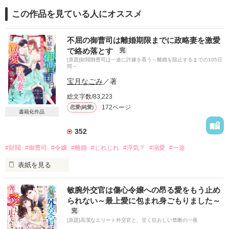
この作品を見ている人にオススメ
不屈の御曹司は離婚期限までに政略妻を激愛
で絡め落とす
完
[原題]財閥御曹司は一途に許嫁を慕う～離婚を阻止するまでの105日
間～
宝月なごみ
／著
総文字数/83,223
172ページ
恋愛(純愛)
書籍化作品
352
#財閥
#御曹司
#令嬢
#離婚
#じれじれ
#浮気？
#溺愛
#一途
表紙を見る
敏腕外交官は傷心令嬢への昂る愛をもう止め
生まれる前から許嫁同士で

られない～最上愛に包まれ身ごもりました～
完
ひな鳥のように彼の後ばかり追い続けてきた。

[原題]高潔なエリート外交官と、甘く狂おしい禁断の一夜