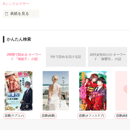
#シングルマザー
「俺はきみに愛を囁くことをやめない。

表紙を見る
強く惹かれ合った私たちは、

約束の日を迎えるまで、ずっと」

決められた運命のレールから外れて

武藤　優里（むとう　ゆうり）29歳　看護師。今は一人娘の紗
激しく愛し合う。

＊

良（さら）を育てながら働くシングルマザー。

両家の確執

必死で愛を取り戻そうとする夫に、

かんたん検索
竹中　斗真（たけなか　とうま）29歳　救命医。医師になり5
二人を隔てる距離

振り回されまくりです……！

年目。

身籠った愛の結晶

2時間で読める キーワー
20代女性向けの キーワー
5分で読める泣ける話
2人は大学で知り合い、お互い惹かれ合うようになった。学生
:

ド 「地味子」 の話
ド 「御曹司」 の話
の頃は時間に融通が利いていたが仕事を始め、すれ違うように
:

2022.6.8　公開＆完結

なった。

＊

お互いの仕事に理解があるはずだったが溝が深まり、自然消滅
してしまった。

情熱の国で芽生えた私たちの恋は

明るい未来を掴める…？

作品を読む
2023.2.17  完結

2024.5.16マカロン文庫様より発売されました。内容はブラッ
2023.3.1　完結＆公開

シュアップされ、番外編も入っております。
恋愛(ラブコメ)
恋愛(純愛)
恋愛(オフィスラブ)
恋愛(純愛)
悪女の代行を演じ
クール王子は愛し
お見合い結婚いた
(番外編
作品を読む
たら氷の御曹司に
たがり
します！～旦那様
麻薬のよ