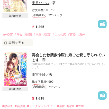
旧財閥家の彼の妻に相応しくなれるよう、

宝月なごみ
／著
努力も重ねてきた。

総文字数/106,766
結婚するまでは、貞操を守るのが当然。

220ページ
恋愛(純愛)
書籍化作品
それほど真面目に彼だけを思い続けてきたのに――。

1,265
#外交官
#再会
#妊娠
#溺愛
#禁断
#大人の恋
#官僚
#海外
「私との結婚前に、女性とお戯れになっていたそうですね」

表紙を見る
「すまない。その件に関しては、申し開きのしようもない」

再会した敏腕救命医に娘ごと愛し守られてい
ます
完
スペインでの憂鬱な一人旅の最中

結婚式直前に、彼の浮気が発覚！？

[原題]秘密の出産だったはずなのに救命医の彼に見つけられてしまい
八年前から会うことを禁じられていた相手と

ました
偶然に再会した。

式を挙げた直後、三カ月後に離婚する約束を交わすけれ
雨宮千紗
／著
ど……。

夢を叶えて外交官になっていた彼は、

総文字数/54,990
政略結婚から逃れたい私のために

＊

74ページ
恋愛(純愛)
恋人のフリを演じてくれることになったけれど――。

書籍化作品
「夫婦でいる間は、遠慮なく触れさせてもらう」

1,618
「きみがほかの男と結婚するなんて

「自分を裏切った夫からのキスなのに、

#救命医
#看護師
#シークレットベビー
#溺愛
#純愛
#大学
考えただけで耐えられない」

そんなに甘い声を出していいのか？」
