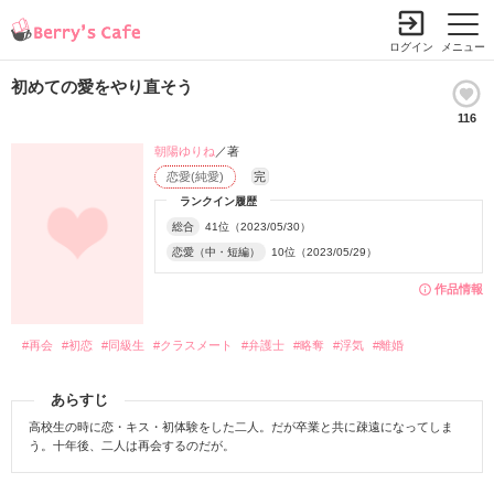
ログイン
メニュー
初めての愛をやり直そう
116
朝陽ゆりね
／著
恋愛(純愛)
完
ランクイン履歴
総合
41位（2023/05/30）
恋愛（中・短編）
10位（2023/05/29）
作品情報
#再会
#初恋
#同級生
#クラスメート
#弁護士
#略奪
#浮気
#離婚
あらすじ
高校生の時に恋・キス・初体験をした二人。だが卒業と共に疎遠になってしま
う。十年後、二人は再会するのだが。