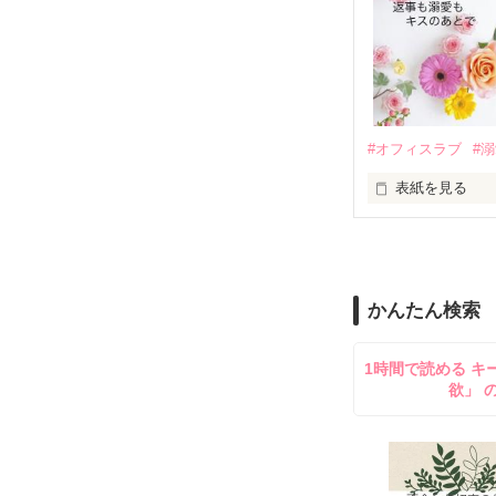
　なぜか恭司か
美桜を守るため
夏木美桜(なつき
✕

鳴海哲平 (なる
#オフィスラブ
#
止まっていたは
表紙を見る
再会から始まる
舞川雛子（26
2026.6.5～2026.
また雛子には2
のだが、後輩の
守と由羅から『
かんたん検索
雪瀬鷹哉（29
＊以前、公開し
してきて──？

1時間で読める キ
鷹哉『宜しくな、
欲」 
雛子『俺の……
シゴデキで冷徹な