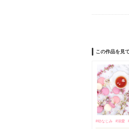
この作品を見
#幼なじみ
#溺愛