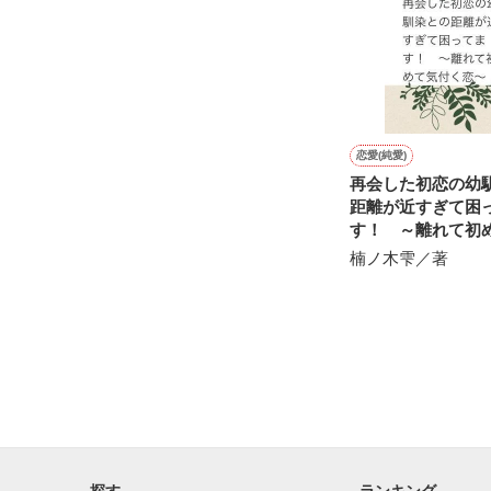
※表紙も作中使
※執筆期間2026
※他サイトさん
恋愛(純愛)
再会した初恋の幼
距離が近すぎて困
す！ ～離れて初
く恋～
楠ノ木雫／著