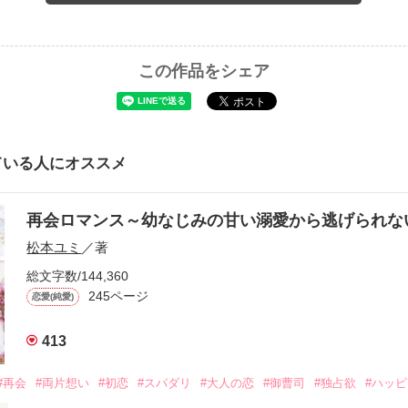
この作品をシェア
ている人にオススメ
再会ロマンス～幼なじみの甘い溺愛から逃げられ
松本ユミ
／著
総文字数/144,360
245ページ
恋愛(純愛)
413
#再会
#両片想い
#初恋
#スパダリ
#大人の恋
#御曹司
#独占欲
#ハッ