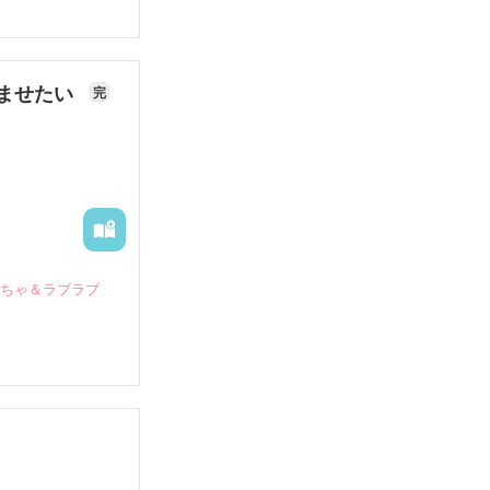
ませたい
完
いちゃ＆ラブラブ
していたとこ
る財閥御曹司に
―御影恭司その