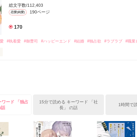
ら飼い猫の世話係を命じられた美桜は、猫の世話を口実にしばしば呼び
、哲平は同居を提案してきて――。

総文字数/112,403
190ページ
恋愛(純愛)
みお)

170
作品を読む
みてっぺい)

溺愛
#執着愛
#御曹司
#ハッピーエンド
#結婚
#独占欲
#ラブラブ
#職業
ずの二人の時間が、再び動き出す。

、溺愛ラブ。

）は大手お菓子メーカー、三日月製菓コーポレーションの企画戦略室で働
7.25

年前から付き合いはじめ、半年前から同棲を始めた、同期で恋人の石垣守
姫原由羅（24）との浮気が発覚した上、いつのまにか元カノにされてい
便利屋雛子』と馬鹿にされ、一人こっそり泣いていた雛子に、企画戦略
）が『──俺と結婚してくれないか』といきなりプロポーズをしてきた上
ていた話の改稿版です＊

ーワード 「独占
15分で読める キーワード 「社
俺の雛子』🦅

1時間で
の話
長」 の話
ひぃ、雛子？！！！』🐥

上司が見せる素顔は、なぜか想像以上に甘くて……🐥💓🦅

作品を読む