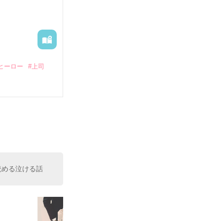
出された上、二
ヒーロー
#上司
いている。

（26）がいる
た。

室の上司である
、同居まで提案
読める泣ける話