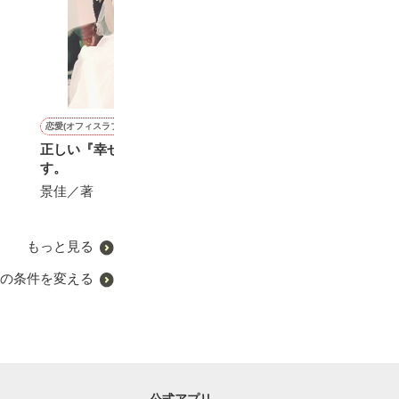
恋愛(オフィスラブ)
恋愛(キケン・ダーク)
恋愛(その他)
恋愛(オフィスラブ)
正しい『幸せ』保証致しま
【完結】旦那には好きな人
(続編)ありきたりな恋の話
恋をしない秘書
す。
がいるらしいので私は身を
ですが、忘れられない恋で
た御曹司の甘く
引いて離婚します。
す［出産・育児編］
防戦
景佳／著
一条 棗／著
にしのそら／著
せいとも／著
もっと見る
の条件を変える