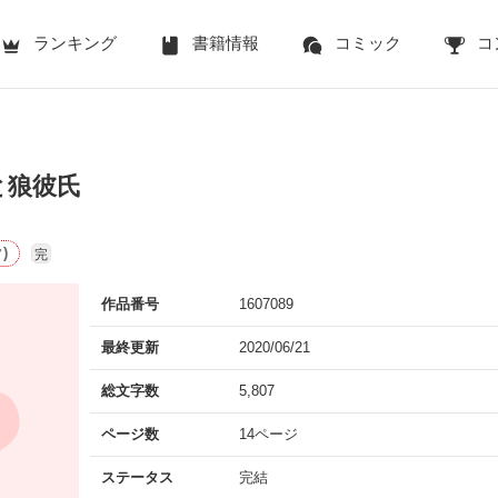
ランキング
書籍情報
コミック
コ
と狼彼氏
)
完
作品番号
1607089
最終更新
2020/06/21
総文字数
5,807
ページ数
14ページ
ステータス
完結