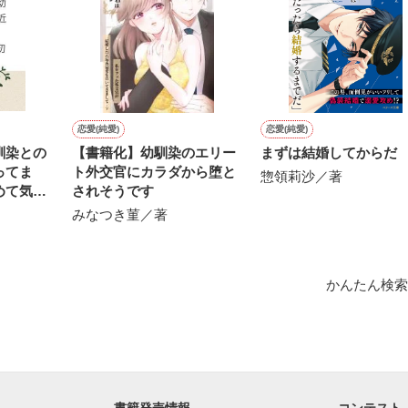
用の画像も全てフリー素材です。

.6.3〜7.20完結です。　

にて恋愛トレンド1位でした〜良かったら読んで頂けると嬉しいです。
作品を読む
恋愛(純愛)
恋愛(純愛)
馴染との
【書籍化】幼馴染のエリー
まずは結婚してからだ
ってま
ト外交官にカラダから堕と
惣領莉沙／著
めて気付
されそうです
みなつき菫／著
かんたん検索