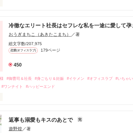
冷徹なエリート社長はセフレな私を一途に愛して孕
に淡い恋心を抱いていた美桜。

おうぎまちこ（あきたこまち）
／著
来事をきっかけに二人の関係は壊れてしまう。

ないまま、美桜は両親の離婚によって

総文字数/207,975
なり、哲平とも離れ離れになった。

179ページ
恋愛(オフィスラブ)
年後。

450
二度と会いたくないと思っていた哲平に

会を果たす。

俺様
#御曹司＆社長
#身ごもり＆妊娠
#イケメン
#オフィスラブ
#いちゃ
なことから

#ワンナイト
#ハッピーエンド
夜を共にしてしまった。

初めてだと知った哲平は

結婚しよう』と真っ直ぐに告げてきた。

流されて前の職場でうまくいかなかった梅田美桜は、海外で傷心旅行を
裏腹に、好きという気持ちを隠すことなく

年と出会い、酒の勢いもあり一夜限りの関係となる。



は新しい職場でワンナイトした美青年と再会。なんと彼の正体は、とあ
返事も溺愛もキスのあとで
完
族を離れて起業した新進気鋭の実業家、社内でも冷徹だと評判な社長―
哲平は美桜がストーカー被害に

遊野煌
／著
―！

を知る。
