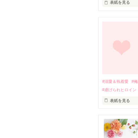
表紙を見る
幼なじみの哲平
しかし、ある出
関係修復もでき
引っ越すことに
それから約十二
過去の傷から、
運命のような再
#溺愛＆執着愛
#
そして、ひょん
#虐げられヒロイン
酔った勢いで一
表紙を見る
さらに、美桜が
『責任をとる、
　おかしな噂を
戸惑う美桜とは
ろ、日本人美青
甘やかしてくる。
　帰国後、美桜
も関わらず、一
そんなある日、
人だったのだ―
遭っていること