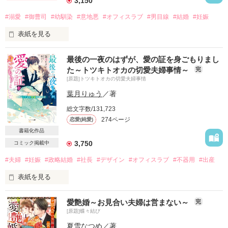
3,150
#溺愛
#御曹司
#幼馴染
#意地悪
#オフィスラブ
#男目線
#結婚
#妊娠
表紙を見る
似鳥 桃  ２４歳

最後の一夜のはずが、愛の証を身ごもりまし
た～トツキトオカの切愛夫婦事情～
完
[原題]トツキトオカの切愛夫婦事情
父親が経営する会社

『ニタドリ』に入社して３年目

葉月りゅう
／著
総文字数/131,723
総務部庶務課庶務係所属

274ページ
恋愛(純愛)
二卵性双生児として生まれて２４年

書籍化作品
3,750
コミック掲載中
双子の妹、花蓮に、物心ついた頃から

ずっとコンプレックスを抱いている

#夫婦
#妊娠
#政略結婚
#社長
#デザイン
#オフィスラブ
#不器用
#出産
表紙を見る
自分はモテないと思っていて

２４年間彼氏もいないし、

実は初恋もまだ

愛艶婚～お見合い夫婦は営まない～
完
片想いの相手との、愛のない結婚生活

[原題]蝶々結び
それにはある理由があるのだが…

そんな切ない夫婦関係を

夏雪なつめ
／著