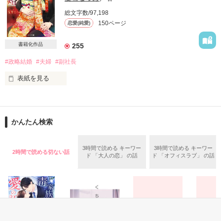
いつまでも続けたくない。

総文字数/97,198
150ページ
恋愛(純愛)
だから、離婚することを選んだ。

最後に一度だけ抱かれたいと望んで。

水島 大河 ２９歳

書籍化作品
255
幸せな思い出を作ってお別れしよう──

#政略結婚
#夫婦
#副社長
物心ついた頃から親友の妹で

そう決意した、はずだったのに。

幼馴染の桃の事が大好き

表紙を見る
数々の誤解と自業自得の言動によって

繋がった縁が

「君も、この子も失いたくない」

桃に嫌われ避けられ続けている

ほどけてしまわぬように

現在『ニタドリ』営業部営業２課課長

かんたん検索
まさかの妊娠発覚、さらに溺愛突入とは

強く、むすんで

こんな奇跡があるのでしょうか？

『神系イケメン』と言われるほどの容姿で

兎にも角にもモテる

3時間で読める キーワー
3時間で読める キーワー
2時間で読める切ない話
あなたとふたり

ド 「大人の恋」 の話
ド 「オフィスラブ」 の話
+†+:;;;:+†+:;;;:+†+:;;;:+†+:;;;:+†+:;;;:+†+

実は世界的にも有名な大企業

『夫婦』になります。

『水島グループ』の御曹司である

離婚話から始まる

桃にどうにかして近づき

予想外の愛されマタニティライフ

手に入れたい一心で、

＊＊＊＊

３０歳までという条件で
