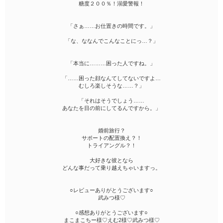
糖度２００％！溺愛警報！
「さぁ……お仕置きの時間です。」
「な、ななんでこんなことにっ…？」
「本当に………困った人ですね。」
「……困った顔なんてしてないですよ…
むしろ楽しそうな……？」
「それはそうでしょう……
あなたを目の前にしてるんですから。」
婚前旅行？
サポートの配置換え？！
トライアングル？！
大好きな彼となら
どんな事だって乗り越えちゃいますっ。
○レビューありがとうございます○
武みつ様♡
○感想ありがとうございます○
まこまこちー様♡えむ2様♡武みつ様♡