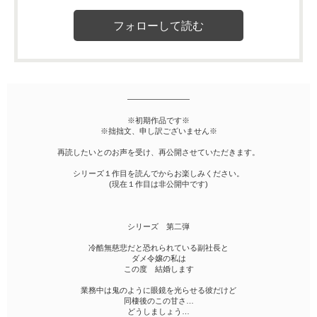
――――――――
※初期作品です※
※拙拙文、申し訳ございません※
再読したいとのお声を受け、再公開させていただきます。
シリーズ１作目を読んでからお楽しみください。
(現在１作目は非公開中です)
シリーズ 第二弾
冷酷無慈悲だと恐れられている副社長と
ダメ令嬢の私は
この度 結婚します
業務中は鬼のように眼鏡を光らせる彼だけど
同棲後のこの甘さ…
どうしましょう…