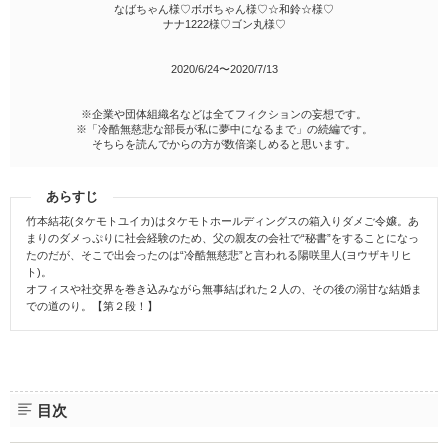
なばちゃん様♡ボボちゃん様♡☆和鈴☆様♡
ナナ1222様♡ゴン丸様♡
2020/6/24〜2020/7/13
※企業や団体組織名などは全てフィクションの妄想です。
※「冷酷無慈悲な部長が私に夢中になるまで」の続編です。
そちらを読んでからの方が数倍楽しめると思います。
あらすじ
竹本結花(タケモトユイカ)はタケモトホールディングスの箱入りダメご令嬢。あ
まりのダメっぷりに社会経験のため、父の親友の会社で“秘書”をすることになっ
たのだが、そこで出会ったのは“冷酷無慈悲”と言われる陽咲里人(ヨウザキリヒ
ト)。
オフィスや社交界を巻き込みながら無事結ばれた２人の、その後の溺甘な結婚ま
での道のり。【第２段！】
目次