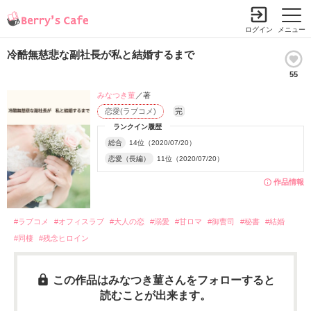
ログイン
メニュー
冷酷無慈悲な副社長が私と結婚するまで
55
みなつき菫
／著
恋愛(ラブコメ)
完
ランクイン履歴
総合
14位（2020/07/20）
恋愛（長編）
11位（2020/07/20）
作品情報
#ラブコメ
#オフィスラブ
#大人の恋
#溺愛
#甘ロマ
#御曹司
#秘書
#結婚
#同棲
#残念ヒロイン
この作品はみなつき菫さんをフォローすると
読むことが出来ます。