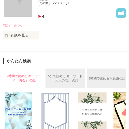
223ページ
その他
ブルーとかだと寒々しててどこか物悲しい

4
黄色やオレンジ色はなぜかとても切なくなる

#探す
#少女
表紙を見る
たった「今」が一瞬で「過去」になったみたいで・・・

Ｓｅｘは好き。

“たった今”なのになんかもうなつかしく見えるんだよね・・・

かんたん検索
男より好き。

１７歳。

2時間で読める キーワー
5分で読める キーワード
1時間で読める不思議な話
ド 「再会」 の話
「大人の恋」 の話
アクセルを限界まで踏み込んだ車の中でセピア色のサングラス
をかけてる気分

「今」が凄い勢いで後方に遠ざかっていく・・・

作品を読む
あたしは、睨みつける
