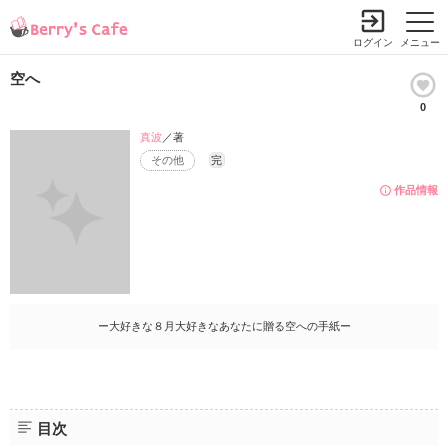
ログイン
メニュー
空へ
0
真波
／著
その他
完
作品情報
ー大好きな８月大好きなあなたに贈る空への手紙ー
目次