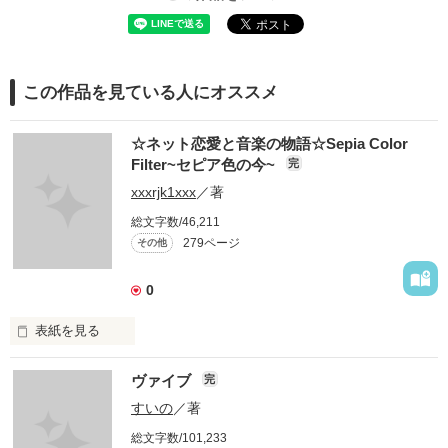
この作品を見ている人にオススメ
☆ネット恋愛と音楽の物語☆Sepia Color
Filter~セピア色の今~
完
xxxrjk1xxx
／著
総文字数/46,211
279ページ
その他
0
表紙を見る
ねぇ、色付きのセロファンで世界を透かして見たことある？

ヴァイブ
完
赤いのだとなんか息苦しくて

すいの
／著
総文字数/101,233