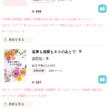
引っ越すことになり、哲平とも離れ離れになった。

それから約十二年後。

448
過去の傷から、二度と会いたくないと思っていた哲平に

#溺愛＆執着愛
#俺様
#御曹司＆社長
#身ごもり＆妊娠
#イケメン
運命のような再会を果たす。

#オフィスラブ
#いちゃいちゃ＆ラブラブ
#虐げられヒロイン
#ワンナイト
そして、ひょんなことから

#ハッピーエンド
酔った勢いで一夜を共にしてしまった。

表紙を見る
さらに、美桜が初めてだと知った哲平は

『責任をとる、結婚しよう』と真っ直ぐに告げてきた。

　おかしな噂を流されて前の職場でうまくいかなかった梅田美
戸惑う美桜とは裏腹に、好きという気持ちを隠すことなく

返事も溺愛もキスのあとで
完
桜は、海外で傷心旅行をしていたところ、日本人美青年と出会
甘やかしてくる。

い、酒の勢いもあり一夜限りの関係となる。

遊野煌
／著
　帰国後、美桜は新しい職場でワンナイトした美青年と再会。
そんなある日、哲平は美桜がストーカー被害に

総文字数/112,403
なんと彼の正体は、とある財閥御曹司にも関わらず、一族を離
遭っていることを知る。

190ページ
恋愛(純愛)
れて起業した新進気鋭の実業家、社内でも冷徹だと評判な社長
美桜を守るため、哲平は同居を提案してきて――。

――御影恭司その人だったのだ――！

　なぜか恭司から飼い猫の世話係を命じられた美桜は、猫の世
167
話を口実にしばしば呼び出された上、二人はいわゆる身体だけ
夏木美桜(なつきみお)

#オフィスラブ
#溺愛
#執着愛
#御曹司
#ハッピーエンド
#結婚
#独占欲
✕

#ラブラブ
#職業ヒーロー
#上司
鳴海哲平 (なるみてっぺい)

表紙を見る
作品を読む