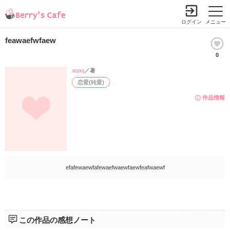
ログイン
メニュー
feawaefwfaew
0
aqaq
／著
恋愛(純愛)
作品情報
efafewaewfafewaefwaewfaewfeafwaewf
この作品の感想ノート