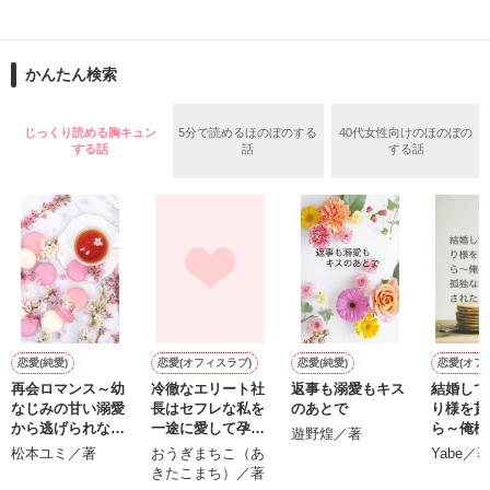
止まっていたはずの二人の時間が、再び動き出す。

舞川雛子（26）は大手お菓子メーカー、三日月製菓コーポレー
再会から始まる、溺愛ラブ。

ションの企画戦略室で働いている。

また雛子には2年前から付き合いはじめ、半年前から同棲を始
2026.6.5～2026.7.25

かんたん検索
めた、同期で恋人の石垣守（26）がいるのだが、後輩の姫原由
羅（24）との浮気が発覚した上、いつのまにか元カノにされて
いた。

じっくり読める胸キュン
5分で読めるほのぼのする
40代女性向けのほのぼの
守と由羅から『便利屋雛子』と馬鹿にされ、一人こっそり泣い
する話
話
する話
＊以前、公開していた話の改稿版です＊

ていた雛子に、企画戦略室の上司である雪瀬鷹哉（29）が
『──俺と結婚してくれないか』といきなりプロポーズをしてき
た上、同居まで提案してきて──？

鷹哉『宜しくな、俺の雛子』🦅

雛子『俺の……ひぃ、雛子？！！！』🐥

作品を読む
シゴデキで冷徹な上司が見せる素顔は、なぜか想像以上に甘く
て……🐥💓🦅

恋愛(純愛)
恋愛(オフィスラブ)
恋愛(純愛)
恋愛(オフ
再会ロマンス～幼
冷徹なエリート社
返事も溺愛もキス
結婚して
ひ
※表紙も作中使用の画像も全てフリー素材です。

なじみの甘い溺愛
長はセフレな私を
のあとで
り様を貫
※執筆期間2026.6.3〜7.20完結です。　

から逃げられない
一途に愛して孕ま
ら～俺様
遊野煌／著
※他サイトさんにて恋愛トレンド1位でした〜良かったら読ん
～
せたい
孤独な契
松本ユミ／著
おうぎまちこ（あ
Yabe／
で頂けると嬉しいです。
されたい
きたこまち）／著