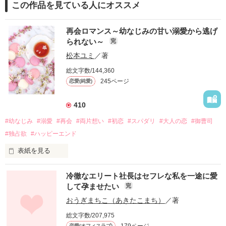
この作品を見ている人にオススメ
再会ロマンス～幼なじみの甘い溺愛から逃げ
られない～
完
松本ユミ
／著
総文字数/144,360
245ページ
恋愛(純愛)
410
#幼なじみ
#溺愛
#再会
#両片想い
#初恋
#スパダリ
#大人の恋
#御曹司
#独占欲
#ハッピーエンド
表紙を見る
冷徹なエリート社長はセフレな私を一途に愛
して孕ませたい
完
幼なじみの哲平に淡い恋心を抱いていた美桜。

おうぎまちこ（あきたこまち）
／著
しかし、ある出来事をきっかけに二人の関係は壊れてしまう。

総文字数/207,975
関係修復もできないまま、美桜は両親の離婚によって

179ページ
恋愛(オフィスラブ)