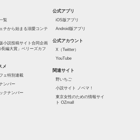
公式アプリ
一覧
iOS版アプリ
ェチから始まる溺愛コンテ
Android版アプリ
公式アカウント
版小説投稿サイト合同企画
の長編大賞」ベリーズカフ
X（Twitter）
YouTube
スメ
関連サイト
フェ特別連載
野いちご
ナンバー
小説サイト ノベマ！
ックナンバー
東京女性のための情報サイ
ト OZmall