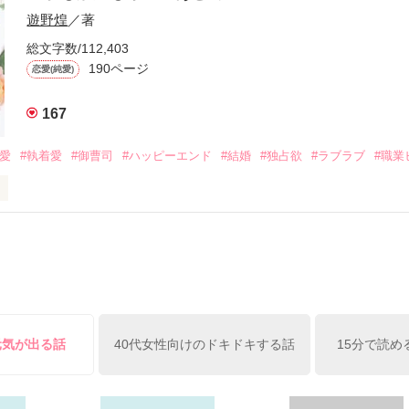
族を離れて起業した新進気鋭の実業家、社内でも冷徹だと評判な社長―
哲平は美桜がストーカー被害に

遊野煌
／著
―！

を知る。

ら飼い猫の世話係を命じられた美桜は、猫の世話を口実にしばしば呼び
、哲平は同居を提案してきて――。

総文字数/112,403
190ページ
恋愛(純愛)
みお)

167
作品を読む
みてっぺい)

溺愛
#執着愛
#御曹司
#ハッピーエンド
#結婚
#独占欲
#ラブラブ
#職業
ずの二人の時間が、再び動き出す。

、溺愛ラブ。

）は大手お菓子メーカー、三日月製菓コーポレーションの企画戦略室で働
7.25

年前から付き合いはじめ、半年前から同棲を始めた、同期で恋人の石垣守
姫原由羅（24）との浮気が発覚した上、いつのまにか元カノにされてい
便利屋雛子』と馬鹿にされ、一人こっそり泣いていた雛子に、企画戦略
）が『──俺と結婚してくれないか』といきなりプロポーズをしてきた上
ていた話の改稿版です＊

俺の雛子』🦅

元気が出る話
40代女性向けのドキドキする話
15分で読め
ひぃ、雛子？！！！』🐥

上司が見せる素顔は、なぜか想像以上に甘くて……🐥💓🦅
