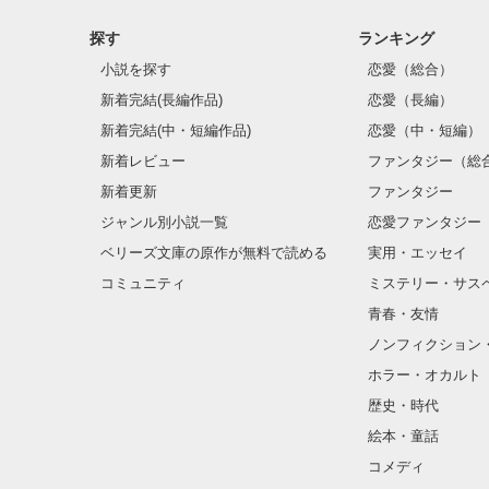
探す
ランキング
小説を探す
恋愛（総合）
新着完結(長編作品)
恋愛（長編）
新着完結(中・短編作品)
恋愛（中・短編）
新着レビュー
ファンタジー（総
新着更新
ファンタジー
ジャンル別小説一覧
恋愛ファンタジー
ベリーズ文庫の原作が無料で読める
実用・エッセイ
コミュニティ
ミステリー・サス
青春・友情
ノンフィクション
ホラー・オカルト
歴史・時代
絵本・童話
コメディ