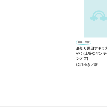
※表紙も作中使
※執筆期間2026
※他サイトさん
青春・友情
裏切り黒田アキラ
やく(上等なヤンキ
ンオフ)
睦月ゆき／著