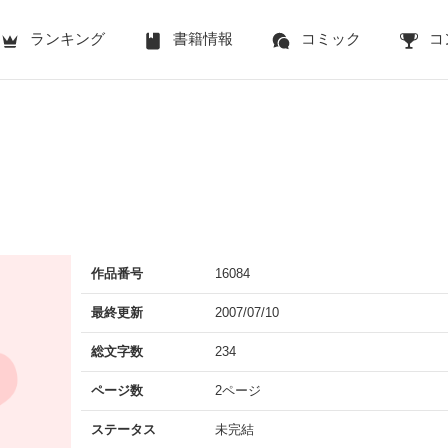
ランキング
書籍情報
コミック
コ
作品番号
16084
最終更新
2007/07/10
総文字数
234
ページ数
2ページ
ステータス
未完結