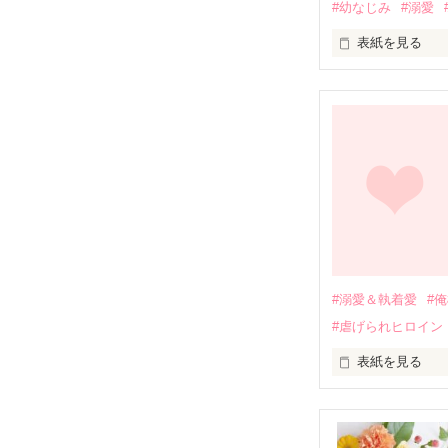
#幼なじみ
#溺愛
表紙を見る
幼なじみの哲平
しかし、ある出
関係修復もでき
引っ越すことに
それから約十二
過去の傷から、
運命のような再
#溺愛＆執着愛
#
そして、ひょん
#虐げられヒロイン
酔った勢いで一
表紙を見る
さらに、美桜が
『責任をとる、
　おかしな噂を
戸惑う美桜とは
ろ、日本人美青
甘やかしてくる。
　帰国後、美桜