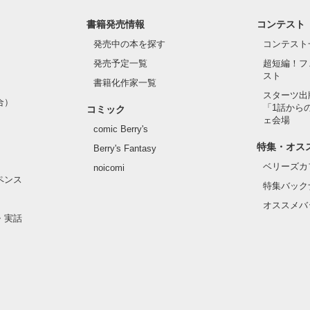
書籍発売情報
コンテスト
発売中の本を探す
コンテスト
発売予定一覧
超短編！フ
スト
書籍化作家一覧
スターツ出
合）
「1話から
コミック
ェ会場
comic Berry's
特集・オス
Berry's Fantasy
ベリーズカ
noicomi
ペンス
特集バック
オススメバ
・実話