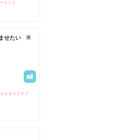
ピーエンド
ませたい
完
いちゃ＆ラブラブ
していたとこ
る財閥御曹司に