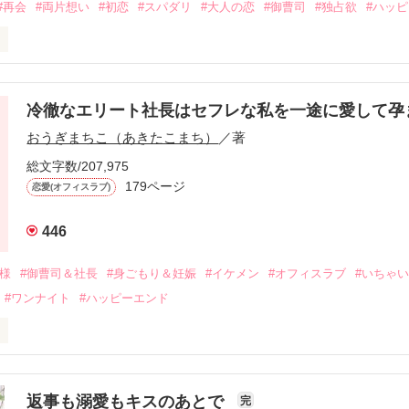
#再会
#両片想い
#初恋
#スパダリ
#大人の恋
#御曹司
#独占欲
#ハッ
冷徹なエリート社長はセフレな私を一途に愛して孕
に淡い恋心を抱いていた美桜。

おうぎまちこ（あきたこまち）
／著
来事をきっかけに二人の関係は壊れてしまう。

ないまま、美桜は両親の離婚によって

総文字数/207,975
なり、哲平とも離れ離れになった。

179ページ
恋愛(オフィスラブ)
年後。

446
二度と会いたくないと思っていた哲平に

会を果たす。

俺様
#御曹司＆社長
#身ごもり＆妊娠
#イケメン
#オフィスラブ
#いちゃ
なことから

#ワンナイト
#ハッピーエンド
夜を共にしてしまった。

初めてだと知った哲平は

結婚しよう』と真っ直ぐに告げてきた。

流されて前の職場でうまくいかなかった梅田美桜は、海外で傷心旅行を
裏腹に、好きという気持ちを隠すことなく

年と出会い、酒の勢いもあり一夜限りの関係となる。



は新しい職場でワンナイトした美青年と再会。なんと彼の正体は、とあ
返事も溺愛もキスのあとで
完