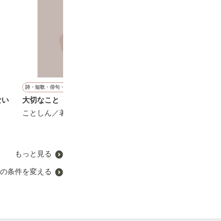
詩・短歌・俳句・川柳
恋愛(オフィスラブ)
その他
恋愛(純愛)
ない
大切なこと
【極上旦那様シリーズ】き
注文の出来ない喫茶店【短
王子とシンデレ
みを独り占めしたい～俺様
編】
ことしん／著
七海 小雪／著
エリートとかりそめ新婚生
月乃ミラ／著
活～
西ナナヲ／著
もっと見る
の条件を変える