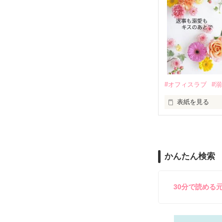
も関わらず、一
そんなある日、
人だったのだ―
遭っていること
　なぜか恭司か
美桜を守るため
夏木美桜(なつき
✕

鳴海哲平 (なる
#オフィスラブ
#
止まっていたは
表紙を見る
再会から始まる
舞川雛子（26
2026.6.5～2026.
また雛子には2
のだが、後輩の
守と由羅から『
かんたん検索
雪瀬鷹哉（29
＊以前、公開し
してきて──？

鷹哉『宜しくな、
30分で読める
雛子『俺の……
シゴデキで冷徹な