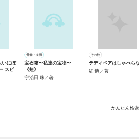
作品を読む
用の画像も全てフリー素材です。

.6.3〜7.20完結です。　

にて恋愛トレンド1位でした〜良かったら読んで頂けると嬉しいです。
作品を読む
青春・友情
その他
大いにぼ
宝石箱〜私達の宝物〜
テディベアはしゃべら
ー スピ
《短》
紅 憐／著
宇治田 珠／著
かんたん検索