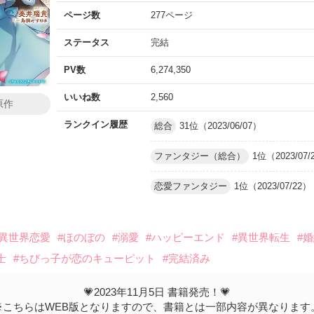
ページ数
277ページ
ステータス
完結
PV数
6,274,350
いいね数
2,560
原作
ランクイン履歴
総合
31位（2023/06/07）
ファンタジー（総合）
1位（2023/07/
恋愛ファンタジー
1位（2023/07/22）
#異世界恋愛
#ほのぼの
#溺愛
#ハッピーエンド
#異世界転生
#
士
#ちびっ子が恋のキューピット
#完結済み
💗2023年11月5日 書籍発売！💗
※こちらはWEB版となりますので、書籍とは一部内容が異なります