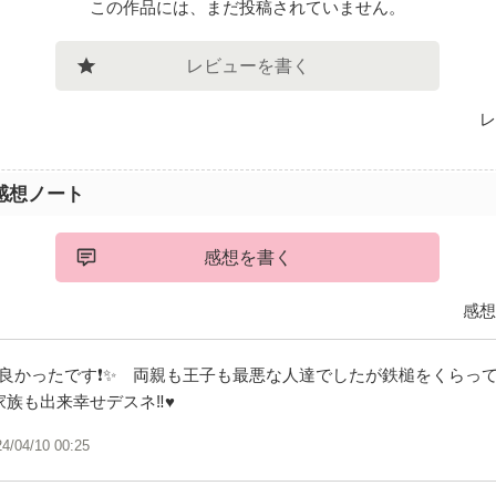
この作品には、まだ投稿されていません。
レビューを書く
レ
感想ノート
感想を書く
感想
️🎶良かったです❗✨ 両親も王子も最悪な人達でしたが鉄槌をくらっ
家族も出来幸せデスネ‼️♥️
24/04/10 00:25