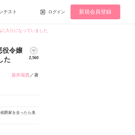
新規会員登録
ンテスト
ログイン
気に入りになっていました
悪役令嬢
2,560
した
葵井瑞貴
／著
～侯爵家を去ったら美