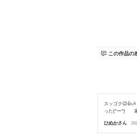
この作品の
スッゴク😉
った(^ー^) 
ひめか
さん
20