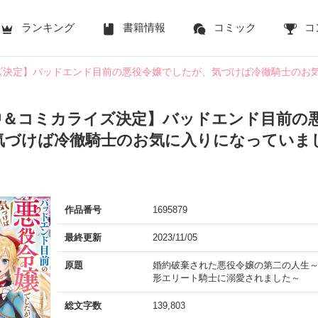
ランキング
書籍情報
コミック
コ
ズ決定】バッドエンド目前の悪役令嬢でしたが、気づけば冷徹騎士のお
中＆コミカライズ決定】バッドエンド目前の
気づけば冷徹騎士のお気に入りになっていま
作品番号
1695879
最終更新
2023/11/05
原題
婚約破棄された悪役令嬢の第二の人生
形エリート騎士に溺愛されました～
総文字数
139,803