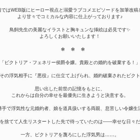
籍ではWEB版にヒーロー視点と溺愛ラブコメエピソードを加筆改稿
より甘々でコミカルな内容に仕上がっております♪
鳥飼先生の美麗なイラストと胸キュンな挿絵は必見です✨
よろしくお願いいたします！
✻ ✻ ✻
「ビクトリア・フェネリー侯爵令嬢。貴殿との婚約を破棄する！
その浮気相手に『悪役』に仕立て上げられ、婚約破棄されたビク
思い出した前世の記憶をもとに、
これからは自分の幸せを最優先に生きようと決意する。
勝手で浮気性な元婚約者、娘を道具扱いする両親、息苦しい令嬢生
を捨てて人生リスタートした先で待っていたのは――幸せな日々
一方、ビクトリアを蔑ろにした浮気男は……。