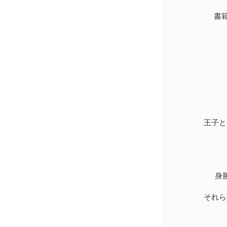
書
王子と
身
それら