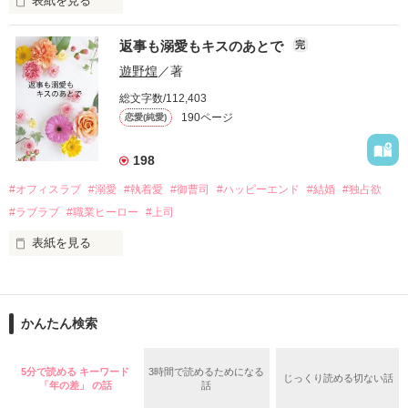
表紙を見る
さらに、美桜が初めてだと知った哲平は

『責任をとる、結婚しよう』と真っ直ぐに告げてきた。

　おかしな噂を流されて前の職場でうまくいかなかった梅田美
戸惑う美桜とは裏腹に、好きという気持ちを隠すことなく

返事も溺愛もキスのあとで
完
桜は、海外で傷心旅行をしていたところ、日本人美青年と出会
甘やかしてくる。

い、酒の勢いもあり一夜限りの関係となる。

遊野煌
／著
　帰国後、美桜は新しい職場でワンナイトした美青年と再会。
そんなある日、哲平は美桜がストーカー被害に

総文字数/112,403
なんと彼の正体は、とある財閥御曹司にも関わらず、一族を離
遭っていることを知る。

190ページ
恋愛(純愛)
れて起業した新進気鋭の実業家、社内でも冷徹だと評判な社長
美桜を守るため、哲平は同居を提案してきて――。

――御影恭司その人だったのだ――！

　なぜか恭司から飼い猫の世話係を命じられた美桜は、猫の世
198
話を口実にしばしば呼び出された上、二人はいわゆる身体だけ
夏木美桜(なつきみお)

#オフィスラブ
#溺愛
#執着愛
#御曹司
#ハッピーエンド
#結婚
#独占欲
✕

#ラブラブ
#職業ヒーロー
#上司
鳴海哲平 (なるみてっぺい)

表紙を見る
作品を読む
止まっていたはずの二人の時間が、再び動き出す。

舞川雛子（26）は大手お菓子メーカー、三日月製菓コーポレー
再会から始まる、溺愛ラブ。

ションの企画戦略室で働いている。

また雛子には2年前から付き合いはじめ、半年前から同棲を始
2026.6.5～2026.7.25

かんたん検索
めた、同期で恋人の石垣守（26）がいるのだが、後輩の姫原由
羅（24）との浮気が発覚した上、いつのまにか元カノにされて
いた。

5分で読める キーワード
3時間で読めるためになる
じっくり読める切ない話
守と由羅から『便利屋雛子』と馬鹿にされ、一人こっそり泣い
「年の差」 の話
話
＊以前、公開していた話の改稿版です＊

ていた雛子に、企画戦略室の上司である雪瀬鷹哉（29）が