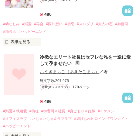
480
#幼なじみ
#溺愛
#再会
#両片想い
#初恋
#スパダリ
#大人の恋
#御曹司
#独占欲
#ハッピーエンド
表紙を見る
冷徹なエリート社長はセフレな私を一途に愛
して孕ませたい
完
幼なじみの哲平に淡い恋心を抱いていた美桜。

おうぎまちこ（あきたこまち）
／著
しかし、ある出来事をきっかけに二人の関係は壊れてしまう。

総文字数/207,975
関係修復もできないまま、美桜は両親の離婚によって

179ページ
恋愛(オフィスラブ)
引っ越すことになり、哲平とも離れ離れになった。

それから約十二年後。

496
過去の傷から、二度と会いたくないと思っていた哲平に

#溺愛＆執着愛
#俺様
#御曹司＆社長
#身ごもり＆妊娠
#イケメン
運命のような再会を果たす。

#オフィスラブ
#いちゃいちゃ＆ラブラブ
#虐げられヒロイン
#ワンナイト
そして、ひょんなことから

#ハッピーエンド
酔った勢いで一夜を共にしてしまった。
