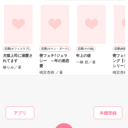
『──俺と結婚してくれないか』といきなりプロポーズをしてき
た上、同居まで提案してきて──？

鷹哉『宜しくな、俺の雛子』🦅

雛子『俺の……ひぃ、雛子？！！！』🐥

作品を読む
シゴデキで冷徹な上司が見せる素顔は、なぜか想像以上に甘く
て……🐥💓🦅

恋愛(オフィスラブ)
恋愛(キケン・ダーク)
恋愛(その他)
恋愛(純愛)
犬猿上司に溺愛さ
密フェチ†ジェラ
年上の彼
密フェチ
※表紙も作中使用の画像も全てフリー素材です。

れてます
シー ～年の差恋
ング【ジ
※執筆期間2026.6.3〜7.20完結です。　

一柳 碧／著
愛
シリーズ
椿りみ／著
※他サイトさんにて恋愛トレンド1位でした〜良かったら読ん
差恋愛
鳴宮杏樹 ／著
鳴宮杏樹
で頂けると嬉しいです。
もっと見る
作品を読む
かんたん検索の条件を変える
アプリ