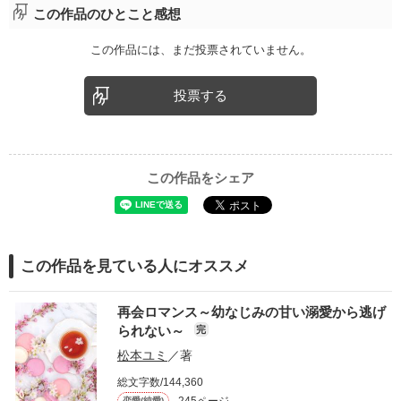
この作品のひとこと感想
この作品には、まだ投票されていません。
投票する
この作品をシェア
この作品を見ている人にオススメ
再会ロマンス～幼なじみの甘い溺愛から逃げ
られない～
完
松本ユミ
／著
総文字数/144,360
245ページ
恋愛(純愛)