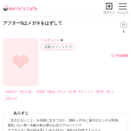
ログイン
メニュー
アフター5はメガネをはずして
1
小山田らひ
／著
恋愛(オフィスラブ)
作品情報
#地味子
#すれ違い
#溺愛
#嫉妬
#大人
#仕事
#オフィス
#変身
#甘々
#焦れ甘
あらすじ
「目立たないこと」を信条に生きてきた、地味っ子OLに最大のビンチが到来。
彼氏いない歴＝年齢の私が夜のお店でアルバイト!?
アフター５に別の顔を手にいれたOLの、波乱のLOVEストーリー。