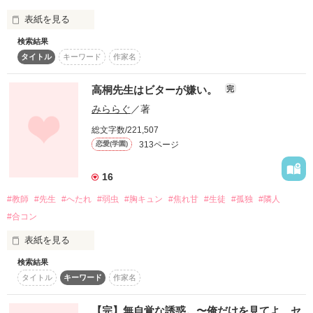
スターツ出版小説投稿サイト合同企画「1話からの長編大
表紙を見る
「早く、俺に食べさせてよ」

賞」ベリーズカフェ会場
検索結果
その他の条件
動画あり
コミックあり
タイトル
キーワード
作家名
電子書籍化のため、試し読みにしました。

（2016/4）

｡:+**+:｡.｡:+**+:｡.｡:+**+:｡

高桐先生はビターが嫌い。
完
社内恋愛

勘違いから始まる

みららぐ
／著
美味しい胸キュン

大人の恋は好きだけじゃ前に進めない。

総文字数/221,507
オフィスラブ

313ページ
恋愛(学園)
｡:+**+:｡.｡:+**+:｡.｡:+**+:｡

＊＊＊

16
入社三年目ＯＬ

2016年8月10日に、ベリーズ文庫から

#教師
#先生
#へたれ
#弱虫
#胸キュン
#焦れ甘
#生徒
#孤独
#隣人
『焦れ甘な恋が始まりました』として

#合コン
河原朔乃（かわはらさくの）

書籍化していただけることとなりました。

応援してくださった皆様のおかげです。

表紙を見る
×

本当に、ありがとうございました！

検索結果
「この前、合コンで会ったコだよね？」

クールな鉄仮面課長

また、書籍化の際に著者名が

タイトル
キーワード
作家名
【Link】から【小春りん】に変わります。

「…え」

衣川　要（きぬがわかなめ）

どうぞ、よろしくお願いいたします。

【完】無自覚な誘惑。〜俺だけを見てよ、セ