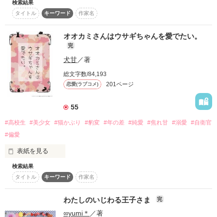
検索結果
”もし、また会えたら”

タイトル
キーワード
作家名
俺の前に座ってる彼女は、

そんなことばかり考えてしまうほど

いつもヘッドホンをしている。

オオカミさんはウサギちゃんを愛でたい。
完
あの日の、優しいぬくもりが消えない。

犬甘
／著
総文字数/84,193
201ページ
恋愛(ラブコメ)
＿＿ねぇ、俺の声、

ちゃんと君に届いてる？

55
「会いたかったです、ずっと」

#高校生
#美少女
#猫かぶり
#豹変
#年の差
#純愛
#焦れ甘
#溺愛
#自衛官
#偏愛
「……俺に？」

表紙を見る
検索結果
・

タイトル
キーワード
作家名
お気楽遊び人男子

START▷2019.08.17
夏野 大翔 (なつの ひろと)

「電話しよーよ」

わたしのいじわる王子さま
完
「しばらく圏外にいます」

∞yumi＊
／著