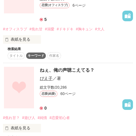
6ページ
恋愛(オフィスラブ)
クール硬派年下♂ × セクシー純粋先輩♀

5
#オフィスラブ
#焦れ甘
#溺愛
#ドキドキ
#胸キュン
#大人
「無自覚に誘惑すんの、ほんとやめてください。

今すぐ押し倒しますよ？」

表紙を見る
検索結果
*⑅︎୨୧┈︎┈︎┈︎┈︎┈︎┈︎┈┈︎┈︎┈︎┈︎┈︎୨୧⑅︎*

タイトル
キーワード
作家名
3年前、私を背負ってくれた背中。

ねぇ、俺の声聴こえてる？
ぴえ子
／著
また会いたいと、何度願っただろう。

作品を読む
総文字数/20,286
今も変わらず私の胸を焦がすのは

60ページ
恋愛(純愛)
不意にもらった優しい温もり───。

0
#焦れ甘？
#遊び人
#純情
#恋愛初心者
*⑅︎୨୧┈︎┈︎┈︎┈︎┈︎┈︎┈┈︎┈︎┈︎┈︎┈︎୨୧⑅︎*

表紙を見る