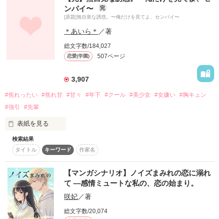
＊＊＊

ンパイ〜
完
◎書籍化に伴い20ページまでの

[原題]無自覚な誘惑。〜俺だけを見てよ、センパイ〜
試し読み公開となっております

教室のど真ん中で、あたしは新米教師と最悪な再会をした。

「私、衣川課長が好きです……好きなんです」

＊あいら＊
／著
…こんな運命的な出会いなんて、全く望んでなんかいなかっ
私の思い……届きますか？

総文字数/184,027
た。

507ページ
恋愛(学園)
作品を読む
でも…

3,907
作品を読む
#焦れったい
#焦れ甘
#甘々
#年下
#クール
#美少女
#女嫌い
#胸キュン
#強引
#先輩
「日向さんのことは、俺が守るから」

表紙を見る
「なんかあったら遠慮なく俺を頼ってよ」

検索結果
タイトル
キーワード
作家名
白い肌に、ぷっくりとした唇

…そのビターな再会は、やがて極上のスイートな恋へと変わっ
【マンガシナリオ】ノイズまみれの恋に溺れ
ていく。

て ―感情ミュートな私の、恋の始まり。
圧倒的な美貌を持つ魅惑のマドンナは——

咲妃
／著
総文字数/20,074