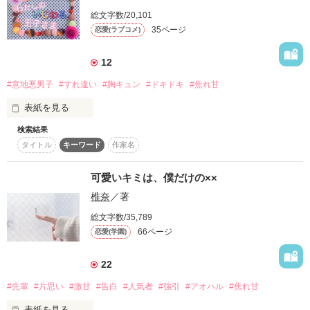
×

作品を読む
繋がんないし

総文字数/20,101
35ページ
恋愛(ラブコメ)
「今日なにしてた？」

純情ヘッドホン女子

「穴掘ってましたね」

黒瀬 妃菜(くろせ ひな)

12
なに言ってるか　わかんないし

#意地悪男子
#すれ違い
#胸キュン
#ドキドキ
#焦れ甘
「制服着てる写真ちょうだい」

表紙を見る
スルー常習犯――……なのに

検索結果
2人の焦れったい恋のお話。

タイトル
キーワード
作家名
わ   た   し   の

(気になって仕方ない、)

可愛いキミは、僕だけの××
い   じ   わ   る   お   う   じ   さ   ま

椎奈
／著
・

総文字数/35,789
66ページ
恋愛(学園)
いつだってキミは、私だけに意地悪だ。

寂しがり屋のお嬢様

22
「すきにして、いいよ」

#先輩
#片思い
#激甘
#告白
#人気者
#強引
#アオハル
#焦れ甘
×

作品を読む
表紙を見る