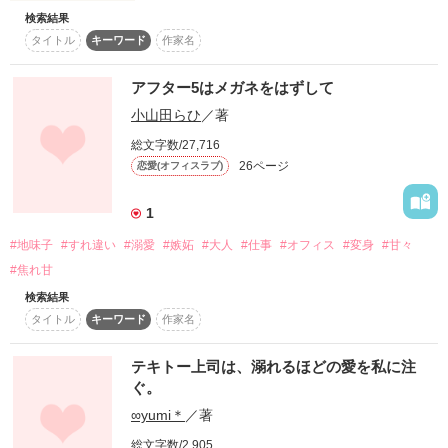
” 沼系ノイズ男子 ”

検索結果
昔から人を撮るのは苦手だった。

芹沢 藍理、大学３年生。

タイトル
キーワード
作家名
趣味で始めた写真。昔お父さんのカメラを借りて撮ったのをき
「そういうの、誰にでもしてるんでしょ？」

っかけに、私は度々空の写真を撮っていた。

端正な容姿と性格の良さから男女問わず人気な先輩男子。

アフター5はメガネをはずして
女性関係には少し難ありで……？

「俺は騙されませんから……」

高校生になって、写真部に入って関わるようになった人たち。

小山田らひ
／著
「君の写真が撮りたいな」

総文字数/27,716
.•*¨*•.¸¸♬.•*¨*•.¸¸♬.•*¨*•.¸¸♬.•*¨*•.¸¸♬
26ページ
恋愛(オフィスラブ)
好きなのはあなただけなのに、

これは、私が撮れる最初で最後の最高の写真だ
信じてもらえない、かな……？

1
作品を読む
作品を読む
#地味子
#すれ違い
#溺愛
#嫉妬
#大人
#仕事
#オフィス
#変身
#甘々
#焦れ甘
「和泉なんかやめて、俺にしなよ」

検索結果
タイトル
キーワード
作家名
優しい先輩との三角関係……？

テキトー上司は、溺れるほどの愛を私に注
ぐ。
主人公の恋の行方は——

∞yumi＊
／著
総文字数/2,905