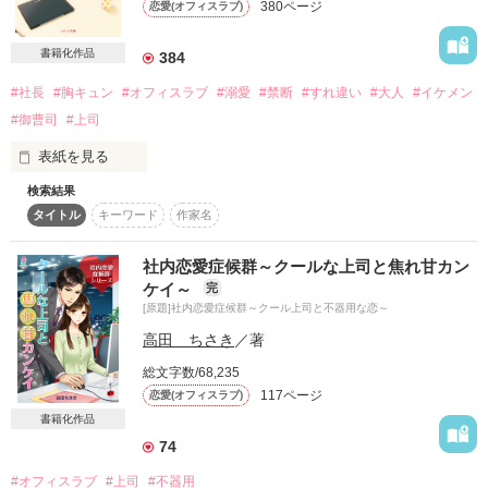
380ページ
恋愛(オフィスラブ)
詳しく検索
書籍化作品
384
検索対象
タイトル
キーワード
作家名
表紙コメント
#社長
#胸キュン
#オフィスラブ
#溺愛
#禁断
#すれ違い
#大人
#イケメン
#御曹司
#上司
あらすじ
表紙を見る
ジャンル
検索結果
タイトル
キーワード
作家名
感想
「悪いけど、一歩も引く気はないよ」

社内恋愛症候群～クールな上司と焦れ甘カン
ケイ～
完
ステータス
全て
完結
更新中
[原題]社内恋愛症候群～クール上司と不器用な恋～
高田 ちさき
／著
人目を引く美人でもないし

作品の長さ
長編
中編
短編
スタイルだって、普通代表

総文字数/68,235
【 THE・平凡なOLの私 】

117ページ
作品の長さについて
恋愛(オフィスラブ)
書籍化作品
だけど、そんな私が掴んだのは

コンテスト
誰もが認める社内No.1の胃袋？

74
超短編！フェチから始まる溺愛コンテスト
#オフィスラブ
#上司
#不器用