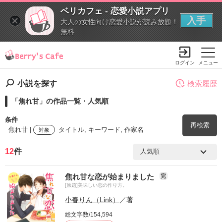
ベリカフェ - 恋愛小説アプリ
入手
大人の女性向け恋愛小説が読み放題！
無料
ログイン
メニュー
小説を探す
検索履歴
「焦れ甘」の作品一覧・人気順
条件
再検索
焦れ甘 |
タイトル, キーワード, 作家名
対象
12
件
検索ワード
焦れ甘な恋が始まりました
完
を含む
[原題]美味しい恋の作り方。
小春りん（Link）
／著
を除く
総文字数/154,594