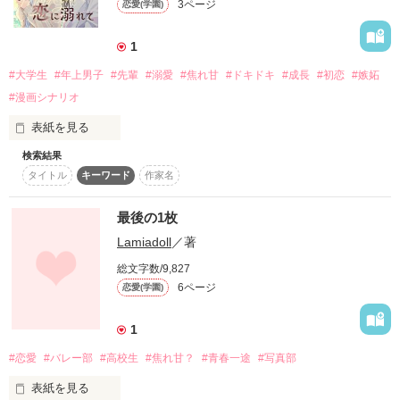
3ページ
恋愛(学園)
純情で一途な、恋愛初心者？

……なのに。

1
どうして、こんなことになったの……。

#大学生
#年上男子
#先輩
#溺愛
#焦れ甘
#ドキドキ
#成長
#初恋
#嫉妬
「先輩みたいな軽そうな女、俺嫌いなんですよ」

#漫画シナリオ
『純粋な新米教師×小悪魔女子生徒』

表紙を見る
《 花染 静香 》

2人の禁断の恋をご覧あれ。

検索結果
※こちらはマンガシナリオです。

shizuka hanazome

タイトル
キーワード
作家名
「第8回noicomiマンガシナリオ大賞」にエントリーしていま
※31.3.23　おまけ2ページ更新！

す。

魅惑の容姿をもつ校内一の美女。

(作品の執筆中に、ボツになった章のほんの一コマです)
見た目のせいで悪い噂が絶えないが

最後の1枚
.•*¨*•.¸¸♬.•*¨*•.¸¸♬.•*¨*•.¸¸♬.•*¨*•.¸¸♬

本当は純粋一途でずっと和泉に片想いしている。

Lamiadoll
／著
作品を読む
×

総文字数/9,827
” 感情ミュート系女子 ”

6ページ
恋愛(学園)
舞原 雫月、大学1年生。

《 和泉 悠 》

yu izumi

1
過去の経験から控えめで表現が苦手な控えめ女子。

大学でも控えめに過ごすはずが……？

サッカー部のエースで学年１のモテ男。

#恋愛
#バレー部
#高校生
#焦れ甘？
#青春一途
#写真部
静香の後輩。極度の女嫌いで

×

派手な噂が多い静香を嫌っている。

表紙を見る