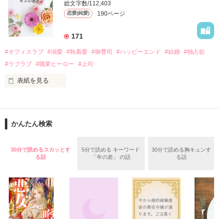
そんなある日、哲平は美桜がストーカー被害に

総文字数/112,403
なんと彼の正体は、とある財閥御曹司にも関わらず、一族を離
遭っていることを知る。

190ページ
恋愛(純愛)
れて起業した新進気鋭の実業家、社内でも冷徹だと評判な社長
美桜を守るため、哲平は同居を提案してきて――。

――御影恭司その人だったのだ――！

　なぜか恭司から飼い猫の世話係を命じられた美桜は、猫の世
171
話を口実にしばしば呼び出された上、二人はいわゆる身体だけ
夏木美桜(なつきみお)

#オフィスラブ
#溺愛
#執着愛
#御曹司
#ハッピーエンド
#結婚
#独占欲
✕

#ラブラブ
#職業ヒーロー
#上司
鳴海哲平 (なるみてっぺい)

表紙を見る
作品を読む
止まっていたはずの二人の時間が、再び動き出す。

舞川雛子（26）は大手お菓子メーカー、三日月製菓コーポレー
再会から始まる、溺愛ラブ。

ションの企画戦略室で働いている。

また雛子には2年前から付き合いはじめ、半年前から同棲を始
2026.6.5～2026.7.25

かんたん検索
めた、同期で恋人の石垣守（26）がいるのだが、後輩の姫原由
羅（24）との浮気が発覚した上、いつのまにか元カノにされて
いた。

30分で読めるスカッとす
5分で読める キーワード
30分で読める胸キュンす
守と由羅から『便利屋雛子』と馬鹿にされ、一人こっそり泣い
る話
「年の差」 の話
る話
＊以前、公開していた話の改稿版です＊

ていた雛子に、企画戦略室の上司である雪瀬鷹哉（29）が
『──俺と結婚してくれないか』といきなりプロポーズをしてき
た上、同居まで提案してきて──？

鷹哉『宜しくな、俺の雛子』🦅

雛子『俺の……ひぃ、雛子？！！！』🐥
