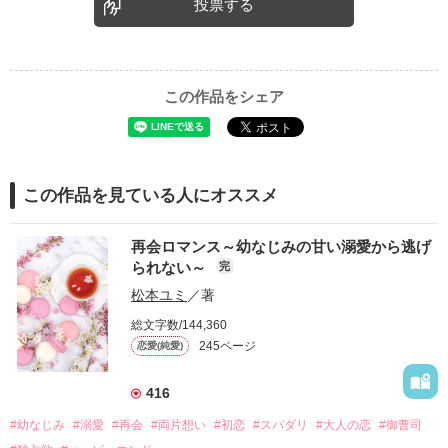
投票する
この作品をシェア
この作品を見ている人にオススメ
再会ロマンス～幼なじみの甘い溺愛から逃げ
られない～
完
松本ユミ
／著
総文字数/144,360
245ページ
恋愛(純愛)
416
#幼なじみ
#溺愛
#再会
#両片想い
#初恋
#スパダリ
#大人の恋
#御曹司