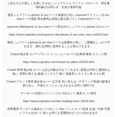
上品な大人の美しくを感じさせない,シュプリーム アイフォン11ケース。男女兼
用年齢がお問らず、全員が適用可能
激安シュプリーム iphone 11 pro ケース保護性が良い,supremeアイフォン11 pro
maxケース潮流 男女兼用お洒落な復古風ブランドiphone11ケース
Supreme NBA iphone 11 pro maxケース男女向けシュプリーム iphone 11/xカバー
https://www.supkaba.com/supreme-nba-iphone-11-pro-max-case-e10016.html
潮流シュプリームiphone11 pro maxケースは保護性が良い，ご愛機をしっかり守
れます。飾れる同時に使用することが安心できます。
Chanel 抱き枕 カバーブランド クッション+カバー2点車用 家用 オフィス用
https://www.supkaba.com/chanel-car-pillow-d10014.html
Chanel 車用 抱き枕 カバー上品な印象を与えてくれます, 密度は均等で,通気性も
高い, 四季が使える.級感 インテリア 飾り 家庭用 レストラン用 ホテル用
Chanel ブランド車用 抱き枕カバー 正方形 目に見えないデザインで美感の破壊を
防げるし、中身のクッションを入れるも非常に便利です
ディオール布団カバー シングル 4点セット 寝具カバー新作
https://www.supkaba.com/dior-bedding-futon-10019.html
四季通用 ディオール寝具カバー4セット Dior ベッドカバー防臭 丸洗い可能 可愛
いフリルを付いて,様々な所にも雰囲気がぴったり合わせます