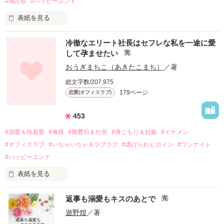
#独占欲
#ハッピーエンド
表紙を見る
冷徹なエリート社長はセフレな私を一途に愛
して孕ませたい
完
幼なじみの哲平に淡い恋心を抱いていた美桜。

おうぎまちこ（あきたこまち）
／著
しかし、ある出来事をきっかけに二人の関係は壊れてしまう。

総文字数/207,975
関係修復もできないまま、美桜は両親の離婚によって

179ページ
恋愛(オフィスラブ)
引っ越すことになり、哲平とも離れ離れになった。

それから約十二年後。

453
過去の傷から、二度と会いたくないと思っていた哲平に

#溺愛＆執着愛
#俺様
#御曹司＆社長
#身ごもり＆妊娠
#イケメン
運命のような再会を果たす。

#オフィスラブ
#いちゃいちゃ＆ラブラブ
#虐げられヒロイン
#ワンナイト
そして、ひょんなことから

#ハッピーエンド
酔った勢いで一夜を共にしてしまった。

表紙を見る
さらに、美桜が初めてだと知った哲平は

『責任をとる、結婚しよう』と真っ直ぐに告げてきた。

　おかしな噂を流されて前の職場でうまくいかなかった梅田美
戸惑う美桜とは裏腹に、好きという気持ちを隠すことなく

返事も溺愛もキスのあとで
完
桜は、海外で傷心旅行をしていたところ、日本人美青年と出会
甘やかしてくる。

い、酒の勢いもあり一夜限りの関係となる。

遊野煌
／著
　帰国後、美桜は新しい職場でワンナイトした美青年と再会。