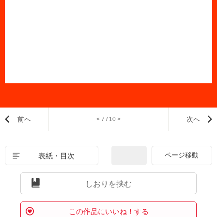
前へ
次へ
< 7 / 10 >
表紙・目次
しおりを挟む
この作品にいいね！する