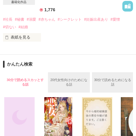
書籍化作品
　未来は、長い間幼なじみの和輝に片思いをしてきたが、彼が
1,776
お見合いをすると聞き想いを絶つ決心をしていた。

　和輝と会うのは最後と決めていた２５歳の誕生日、未来は彼
#社長
#秘書
#溺愛
#赤ちゃん
#シークレット
#妊娠出産あり
#愛憎
に初めてを捧げる。

#切ない
#結婚
　これで立派に初恋を卒業できる。そう思っていたのに……

表紙を見る
「俺は君の人生をもらい受ける覚悟をもって君を抱いた」

大村グループSOWA食品専務秘書の立花紗耶香は、容姿端麗、
　いつになく強引な和輝に迫られ、あっという間に期間限定
冷徹で、彼氏もたくさんいるように思われている。

の”お試し結婚生活”が始まってしまう。

しかし本当の紗耶香は３歳の子供を育てるシングルマザー。

かんたん検索
　最初は戸惑っていた未来も、本当の新婚夫婦のような甘い生
活に絆されていく。

そんな時、大きな仕事で息子の父親である東和祥吾と再会す
　そんな中、ある女性が現れて……。

る。酷い捨てられ方をした祥吾に子供の存在を伝えるつもりの
30分で読めるスカッとす
20代女性向けのためにな
30分で読めるためになる
ない紗耶香。

る話
る話
話
「俺は今さら未来を手放す気はないし、この手で幸せにするつ
しかし祥吾にバレてしまい…。

もりだ」

二人の想いは交錯して行く…。

　拗らせまくった年の差幼なじみの両片思いの行きつく先は。

立花沙耶香　27歳　×    東和祥吾　35歳

　以前の作品『完璧な彼が初恋の彼女を手に入れる５つの条
件』に出てきた副社長とその幼馴染のお話です。

2021.3.5  〜　2021.3.8

　未読でも全然大丈夫ですのでお気軽にどうぞ！

※　「身代わり婚」「一夜の過ち～」「恋する政略結婚」三部