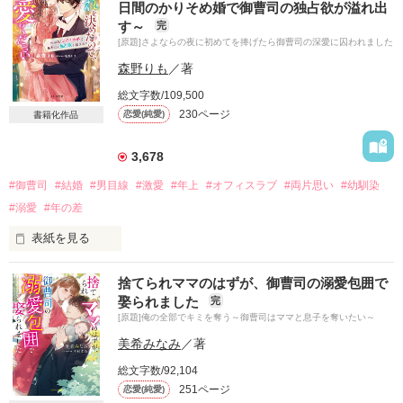
日間のかりそめ婚で御曹司の独占欲が溢れ出
す～
完
病院食堂のシェフ

[原題]さよならの夜に初めてを捧げたら御曹司の深愛に囚われました
小野田真希ｵﾉﾀﾞﾏｷ

森野りも
／著
総文字数/109,500
　×

230ページ
恋愛(純愛)
書籍化作品
脳神経外科医の俺様エリート

相良聖一ｻｶﾞﾗｾｲｲﾁ

3,678
フラれたはずなのに、本当は好きだったってどういうことです
#御曹司
#結婚
#男目線
#激愛
#年上
#オフィスラブ
#両片思い
#幼馴染
か？

#溺愛
#年の差
2022.09.24公開

表紙を見る
2022.10.16完結
捨てられママのはずが、御曹司の溺愛包囲で
「こんなキスされると思っていなかった？　でも、教えて欲し
娶られました
完
いと言ったのは君だ」

作品を読む
[原題]俺の全部でキミを奪う～御曹司はママと息子を奪いたい～
　園田未来（そのだ みく）　２４歳　株式会社INOSE　国内法
美希みなみ
／著
人営業部所属

総文字数/92,104
　猪瀬和輝（いのせ かずき）　３２歳　株式会社INOSE　副社
251ページ
恋愛(純愛)
長　猪瀬家の御曹司
