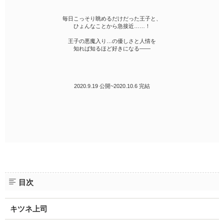
毎日こっそり眺めるだけだった王子と、
ひょんなことから急接近……！
王子の悪魔入り…の優しさと人情を
知れば知るほど好きになる――
2020.9.19 公開~2020.10.6 完結
目次
キツネ上司