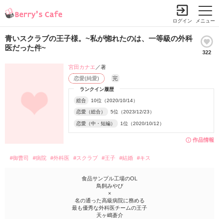
ログイン
メニュー
青いスクラブの王子様。~私が惚れたのは、一等級の外科
医だった件~
322
宮田カナエ
／著
恋愛(純愛)
完
ランクイン履歴
総合
10位（2020/10/14）
恋愛（総合）
5位（2023/12/23）
恋愛（中・短編）
1位（2020/10/12）
作品情報
#御曹司
#病院
#外科医
#スクラブ
#王子
#結婚
#キス
食品サンプル工場のOL
鳥飼みやび
×
名の通った高級病院に務める
最も優秀な外科医チームの王子
天ヶ嶋蒼介