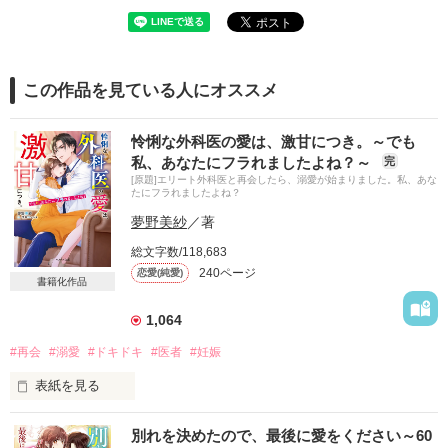
この作品を見ている人にオススメ
怜悧な外科医の愛は、激甘につき。～でも
私、あなたにフラれましたよね？～
完
[原題]エリート外科医と再会したら、溺愛が始まりました。私、あな
たにフラれましたよね？
夢野美紗
／著
総文字数/118,683
240ページ
恋愛(純愛)
書籍化作品
1,064
#再会
#溺愛
#ドキドキ
#医者
#妊娠
表紙を見る
初恋を忘れられずに十年。

別れを決めたので、最後に愛をください～60
転落事故をきっかけに再会したのは……
