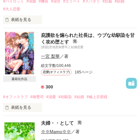
#パイロット
#溺愛
#機長
#溺甘
#エリート
#スパダリ
#妊娠
#結婚
#大人恋愛
表紙を見る
【文庫本とは内容が異なっております。結婚・出産後のふたり
庇護欲を煽られた社長は、ウブな幼馴染を甘
＼番外編／を30ページほど書き下ろしていますので、どうぞよ
く攻め堕とす
完
ろしくお願いいたします】

[原題]意地悪御曹司と結婚恋愛
椎名虹輝（しいなこうき）34歳

一宮 梨華
／著
航空会社『Nippon Airlines』

総文字数/100,446
社内史上最年少機長

185ページ
恋愛(オフィスラブ)
×

新川菜乃（しんかわなの）27歳

書籍化作品
空港グランドスタッフ

300
恋愛依存体質の菜乃は、過去の失敗から

#オフィスラブ
#御曹司
#溺愛
#幼馴染
#結婚
#極上旦那様
みずから恋愛を禁止している

表紙を見る
それなのに、どれだけ壁を作ろうとも

両親に彼氏を紹介する直前、

あらゆる手段を使って愛を囁く

夫婦・・として
完
彼に逃げられた

エリートパイロットの猛愛は止まらない

※※Mamo※※
／著
小原椎花（24歳）

「菜乃が不安にならないように、全力で愛せばいいんだろ