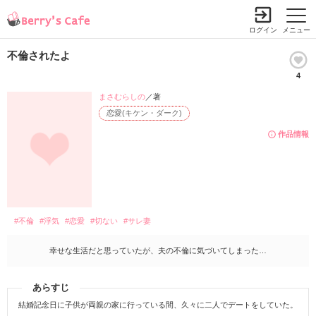
ログイン
メニュー
不倫されたよ
4
まさむらしの
／著
恋愛(キケン・ダーク)
作品情報
#不倫
#浮気
#恋愛
#切ない
#サレ妻
幸せな生活だと思っていたが、夫の不倫に気づいてしまった…
あらすじ
結婚記念日に子供が両親の家に行っている間、久々に二人でデートをしていた。