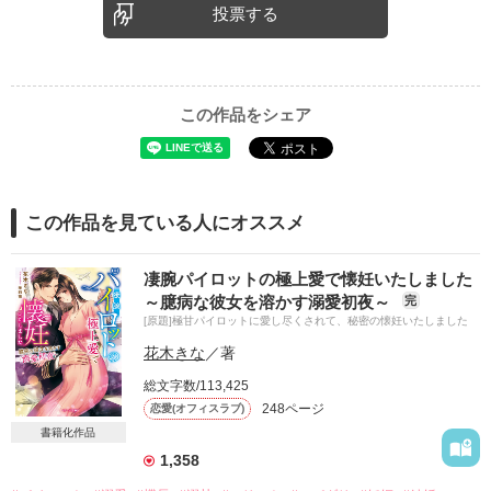
投票する
この作品をシェア
この作品を見ている人にオススメ
凄腕パイロットの極上愛で懐妊いたしました
～臆病な彼女を溶かす溺愛初夜～
完
[原題]極甘パイロットに愛し尽くされて、秘密の懐妊いたしました
花木きな
／著
総文字数/113,425
248ページ
恋愛(オフィスラブ)
書籍化作品
1,358