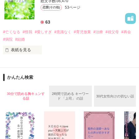
総文字数/36,470
う？」

53ページ
恋愛(その他)
途方暮れていると、

追い打ちをかけるように

私が疑心暗鬼にならないように

ひったくりに遭ってしまう。

たくさんの愛情を注いでくれる彼となら

63
いい関係が築けるかもしれない……

#亡くなる
#怪我
#愛しすぎ
#意識なく
#育児放棄
#治療
#祖父母
#再会
ついていない自分に絶望していると、

兄の同級生で、椎花にとっても幼馴染の

そして予想外に愛の証を授かった菜乃は……？

#病院
#結婚
高宮千晃（27歳）

表紙を見る
2021/07/07～08/07 完結

2022/02/10 ベリーズ文庫として書籍化
「17作品目」

が優しく声をかけてくる。

　完結致しました。

彼は地元では有名な御曹司。

かんたん検索
作品を読む
　読んで頂きましたら幸いです。

偶然の再会に驚きつつ事情を話すと、

千晃が逃げた彼氏の代わりに

　合わないと思われましたら

両親に挨拶をすると言い出し……！

30分で読める胸キュンす
2時間で読める キーワー
30代女性向けの切ない話
　直ぐに退出して下さい。

る話
ド 「上司」 の話
偽彼氏役からのさらには結婚！？

結婚から始まる恋もある？

*****　ここから　*****

　夫を亡くした・・私。
