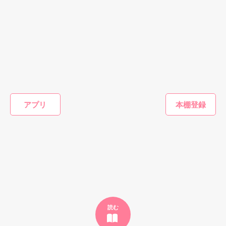
×

甘いキスに溺れてく…

年下の御曹司

ファンタジー
恋愛(純愛)
恋愛(純愛)
恋愛(純愛)
★゜・。。・゜゜・。。・゜★

異世界にトリップ
孤高の心臓外科医
裏切りパイロット
毒家族に
したら、黒獣王の
は、憎しみの元恋
は秘めた熱情愛を
ていまし
作品を読む
専属菓子職人にな
人を熱情で囲い込
ママと息子に解き
上御曹司
m
「君が好きやからに決まっとるやんけ」

アプリ
りました
む
放つ【極上の悪い
救われ愛
白石まと／著
森野じゃむ／著
皐月なおみ／著
中小路か
男シリーズ】
ごもりま
彼は人間嫌いの彼女の心を溶かすことができるのか？

もっと見る
かんたん検索の条件を変える
☆★完結しました☆★

2017.02.11～2017.02.21
読む
作品を読む