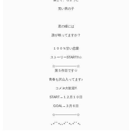
荒い男の子
君の瞳には
誰が映ってますか？
１００％甘い恋愛
ストーリーSTART!!☆
☆─────────☆
第５作目です☆
青春も沢山入ってます♪
コメ.in大歓迎!!
START→１２月１０日
GOAL→３月６日
☆─────────☆
｡+ﾟﾟ+｡｡+ﾟﾟ+｡+ﾟﾟ+｡