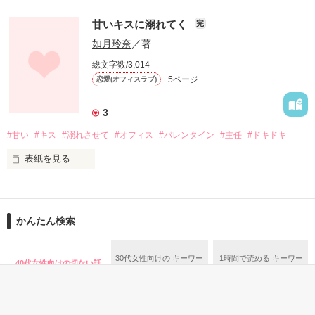
天都まや、３０歳

甘いキスに溺れてく
完
如月玲奈
／著
作品を読む
“孤高の美人”と評されている彼女だが、

総文字数/3,014
5ページ
恋愛(オフィスラブ)
実は人づきあいが大嫌いと言うほどの人間嫌い

3
#甘い
#キス
#溺れさせて
#オフィス
#バレンタイン
#主任
#ドキドキ
そんなある日のこと

表紙を見る
「わいと結婚してくれまへんか？」

ひょんなことから出会った関西弁の男に求婚されてしまった

かんたん検索
★゜・。。・゜゜・。。・゜★

30代女性向けの キーワー
1時間で読める キーワー
40代女性向けの切ない話
誰も居ないオフィス

ド 「セクシー男子」 の話
ド 「セクシー男子」 の話
人間嫌いの美女

絡み合う唇から漏れる音
