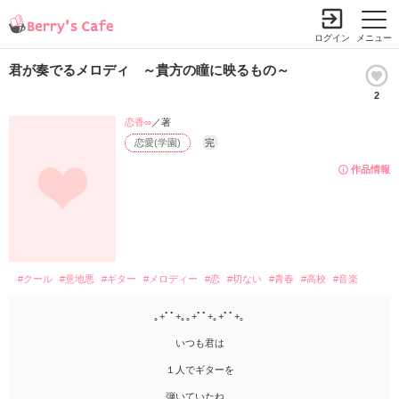
ログイン
メニュー
君が奏でるメロディ ～貴方の瞳に映るもの～
2
恋香∞
／著
恋愛(学園)
完
作品情報
#クール
#意地悪
#ギター
#メロディー
#恋
#切ない
#青春
#高校
#音楽
｡+ﾟﾟ+｡｡+ﾟﾟ+｡+ﾟﾟ+｡
いつも君は
１人でギターを
弾いていたね。