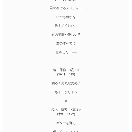
君の奏でるメロディ…
いつも何かを
教えてくれた。
君の笑顔や優しい所
君のすべてに
恋をした…──
椿 霈祢 <高１>
(ﾂﾊﾞｷ ﾊｲﾈ)
明るく元気な女の子
ちょっぴりドジ
×
桜木 瞬夜 <高１>
(ｵｳｷ ｼｭﾝﾔ)
ギターを弾く
優しく、ちょっと