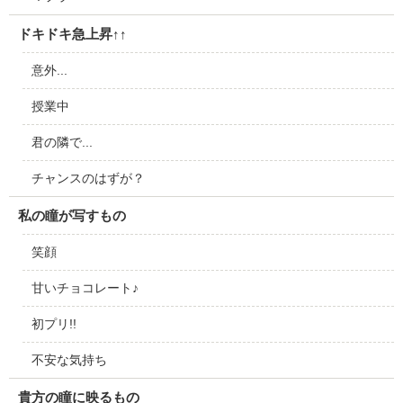
ドキドキ急上昇↑↑
意外...
授業中
君の隣で...
チャンスのはずが？
私の瞳が写すもの
笑顔
甘いチョコレート♪
初プリ!!
不安な気持ち
貴方の瞳に映るもの