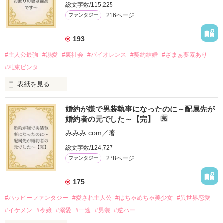
総文字数/115,225
216ページ
ファンタジー
193
#主人公最強
#溺愛
#裏社会
#バイオレンス
#契約結婚
#ざまぁ要素あり
#札束ビンタ
表紙を見る
かつては英雄と呼ばれた父は事業で失敗ばかり。

婚約が嫌で男装執事になったのに～配属先が
そのせいで極貧生活を送るオリヴィア・ディルムーンは、母が
婚約者の元でした～【完】
完
倒れたことをきっかけに娼婦になり稼ごうと屋敷を飛び出し
た。

みみみ.com
／著
娼館（たぶん）の店主は札束でビンタしてくる謎の男。

総文字数/124,727
金と引き換えに雇われたと思いきや……契約結婚だった！？

278ページ
ファンタジー
裏社会を牛耳るロベールは仮面をつけており、謎が多いが幸せ
な結婚生活を満喫中。

そこでロベールを慕うアリスに一方的に敵視され、嫌がらせを
175
受けるもオリヴィアには効果なし。

#ハッピーファンタジー
#愛され主人公
#はちゃめちゃ美少女
#異世界恋愛
勘違いから始まる初夜騒動に危険ばかりの血まみれ新婚生活。

#イケメン
#令嬢
#溺愛
#一途
#男装
#逆ハー
次第にロベールはオリヴィアを気にかけるように……？
