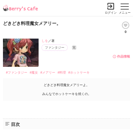
ログイン
メニュー
どきどき料理魔女メアリー。
0
しを
／著
ファンタジー
完
作品情報
#ファンタジー
#魔女
#メアリー
#料理
#ホットケーキ
どきどき料理魔女メアリーよ。
みんなでホットケーキを焼くの。
目次