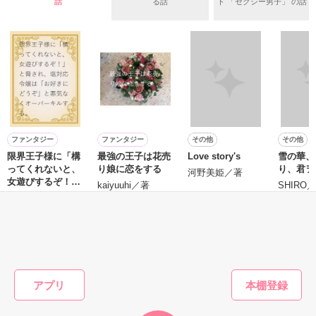
話
る話
ド 「セクシー男子」 の話
お人形のように可愛いらしい見た目とは裏腹に

残念なほどに自由でお気楽なお転婆令嬢

「フランソワーズ・ベルナール、貴様との婚約は破棄させても
らう」

パーティーの場で、シュバリタイア王国の王太子……セドリッ
ギル・レイヴン公爵

ク・ノル・シュバリタイアの声が響く。

その隣にはフランソワーズの義理の妹、マドレーヌが立ってい
サラサラとした綺麗な黒髪に綺麗な青色の瞳

た。

あまりにも整った顔は女性たちを引き寄せる

（さて……ここまでは物語通りかしら）

社交界で圧倒的人気を誇っていた

フランソワーズ・ベルナールは前世で読んだ小説の悪役令嬢だ
表では甘いマスクを被る彼の裏は……

った。

ファンタジー
ファンタジー
その他
その他
そして『聖女』として悪魔の宝玉を抑えて国を守っていたのだ
限界王子様に「構
最強の王子は花売
Love story's
雪の華、
が……。

ってくれないと、
り娘に恋をする
り、君ヲ
（これですべてが思い通りに終わると思っているんでしょう
河野美姫／著
女遊びするぞ！」
空から降ってきたリリィに恋したギルは

kaiyuuhi／著
SHIRO
が……甘いのよ）

と脅され、塩対応
国王命令での婚約を申し込む

待鳥園子／著
マドレーヌに貶められて罪に問われたフランソワーズは国外へ
令嬢は「お好きに
の逃亡を決意する。

どうぞ」と悪気な
とある事情で絶対婚約したくないリリィは

もっと見る
くオーバーキルす
そうだ！男装執事として生きていこう！

しかし逃亡しようとしたフランソワーズの前に現れたのは隣
る。
【修行してきます。私は元気です。】

国、フェーブル王国の王太子ステファンだった。

かんたん検索の条件を変える
謎のリリィらしい手紙を残して逃亡

彼はある事情からフランソワーズの『聖女』としての力を欲し
ていた。

アプリ
フェーブル王国で、国を救った救世主として持ち上げられ、ス
だけど……配属されたのはレイヴン公爵家だった

テファンから溺愛されるフランソワーズは幸せな日々を過ご