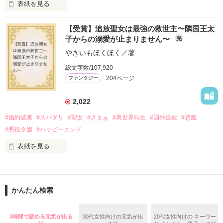
表紙を見る
「この金が欲しければ、俺の言うことに従え」

「──はい、喜んで！」

【受賞】追放聖女は最強の救世主〜隣国王太
出会いは最悪、結婚生活は最高……？

＼異世界ラブコメ×ハッピーファンタジー／

子からの溺愛が止まりません〜
完
愛を知らない公爵と天然怪力令嬢の溺愛バイオレンスラブコメ
ディです。

やきいもほくほく
／著
「いやっほぉぉおお〜い！！！！」

総文字数/107,920
＊この世界のお金はお札にさせてください。

204ページ
ファンタジー
バンジーした侯爵令嬢の先にいたのは

＊なろう、カクヨム、アルファポリス掲載中
甘いマスクの公爵様の頭上でした

2,022
「ど、どいてぇぇぇえ！！！！！」

#婚約破棄
#スパダリ
#聖女
#ざまぁ
#異世界転生
#国外追放
#悪魔
作品を読む
「…は？」

#悪役令嬢
#ハッピーエンド
表紙を見る
そんな最悪の出会いを果たした二人

○●○●○●○● ○●○●○●○●

第5回 一二三書房 WEB小説大賞

期間中受賞をいただきました。

かんたん検索
リリィ・ロゼッタ侯爵令嬢

ありがとうございますヽ(´▽｀)/

ふんわりとした淡いピンクの髪に澄んだ水色の瞳

２０２５.０２.１５　書籍発売中です！

3時間で読める元気が出る
30代女性向けの元気が出
20代女性向けの キーワー
透き通るほど白い肌と華奢の手足

○●○●○●○●○●○●○●○●
