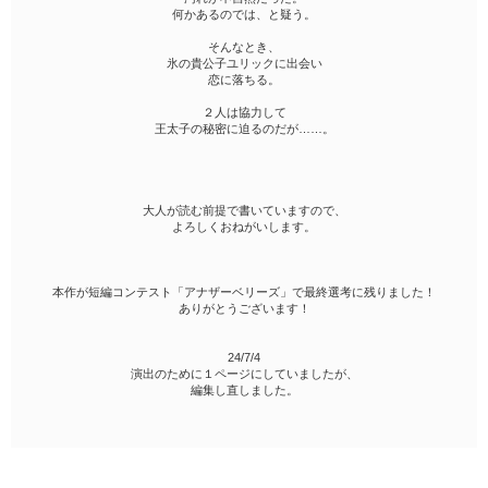
何かあるのでは、と疑う。
そんなとき、
氷の貴公子ユリックに出会い
恋に落ちる。
２人は協力して
王太子の秘密に迫るのだが……。
大人が読む前提で書いていますので、
よろしくおねがいします。
本作が短編コンテスト「アナザーベリーズ」で最終選考に残りました！
ありがとうございます！
24/7/4
演出のために１ページにしていましたが、
編集し直しました。