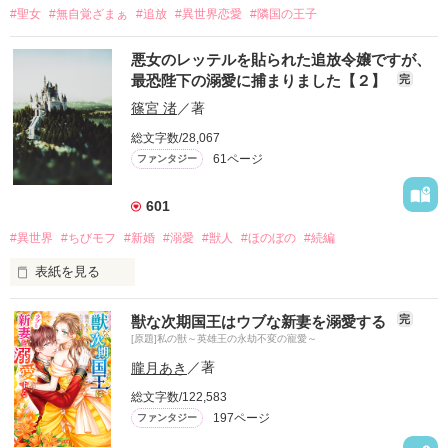
#聖女
#無自覚ざまぁ
#追放
#異世界恋愛
#隣国の王子
悪女のレッテルを貼られた追放令嬢ですが、
最恐陛下の溺愛に捕まりました【２】
完
篠宮 渚
／著
総文字数/28,067
61ページ
ファンタジー
601
#異世界
#ちびモフ
#新婚
#溺愛
#獣人
#ほのぼの
#続編
表紙を見る
獣な次期国王はウブな新妻を溺愛する
完
[原題]私の獣～英雄王の永劫不変の寵愛～
「お前とともにあれない生など、なんの価値もない」

朧月あき
／著
総文字数/122,583
紆余曲折を経て夫婦となった

197ページ
ファンタジー
エスターとラシルヴィストは、

王都で穏やかな新婚生活を送っていた。
