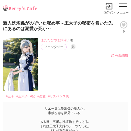
ログイン
メニュー
新人洗濯係がのぞいた秘め事～王太子の秘密を暴いた先
にあるのは溺愛か死か～
5
またたびやま銀猫
／著
ファンタジー
完
作品情報
#王子
#王太子
#妃
#恋愛
#サスペンス風
リエーヌは洗濯係の新人だ。
素敵な恋を夢見ている。
ある日、不審な洗濯物を見つける。
それは王太子夫婦のシーツだった。
汚れが不自然だった。