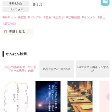
書籍化作品
353
しかし、エピナント国の政治は

コミックあり
まだまだ課題が山積みで……！？

#胸キュン
#溺愛
#ツンデレ
#色彩
#王太子
#政略結婚
#イケメン
#騎士
#成功物語
「獣人が次々と被害に遭っている」

表紙を見る
「つまり、違法植物の密輸ルートを一刻も早く見つけなければ
はるか昔、ロイセン王国に

ならないということですか？」

悪獅子と呼ばれ忌み嫌われる

かんたん検索
薬師としてともに公務をこなす中、

冷酷な王太子がいた

最恐陛下の溺愛は深まる一方！

15分で読める キーワード
5分で読める胸キュンする
15分で読める泣ける話
押し付けられるように婚約者となったのは

そして、新たなモフモフが……？

「クール男子」 の話
話
不遇の貴族の娘アメリ

「主。ずっと気になっていたのですが、背中と太ももにそれぞ
れしがみついている白い毛玉は……」

度重なる衝突の末

「息子だ」

悪獅子はアメリへの深い愛に目覚め
