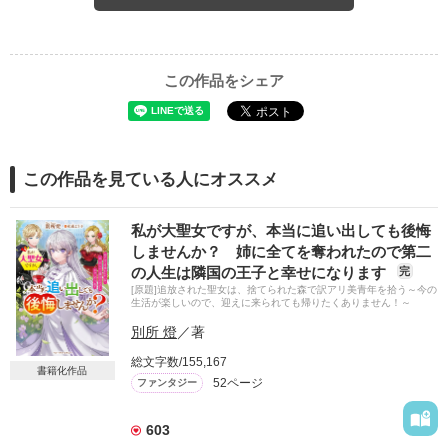
この作品をシェア
この作品を見ている人にオススメ
私が大聖女ですが、本当に追い出しても後悔
しませんか？ 姉に全てを奪われたので第二
の人生は隣国の王子と幸せになります
完
[原題]追放された聖女は、捨てられた森で訳アリ美青年を拾う～今の
生活が楽しいので、迎えに来られても帰りたくありません！～
別所 燈
／著
総文字数/155,167
書籍化作品
52ページ
ファンタジー
603