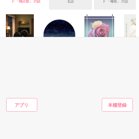
ド 「独占欲」 の話
る話
ド 「俺様」 の話
＊以前、公開していた話の改稿版です＊

ていた雛子に、企画戦略室の上司である雪瀬鷹哉（29）が
『──俺と結婚してくれないか』といきなりプロポーズをしてき
た上、同居まで提案してきて──？

鷹哉『宜しくな、俺の雛子』🦅

雛子『俺の……ひぃ、雛子？！！！』🐥

作品を読む
シゴデキで冷徹な上司が見せる素顔は、なぜか想像以上に甘く
て……🐥💓🦅

恋愛(キケン・ダーク)
恋愛(キケン・ダーク)
恋愛(キケン・ダーク)
恋愛(オフ
ねえ、はやく降参
逃げられるものな
惚れたら最後。
君と始め
※表紙も作中使用の画像も全てフリー素材です。

してよ。 ――同じ
らお好きにどう
恋
※執筆期間2026.6.3〜7.20完結です。　

Raika_／著
苗字になっても、
ぞ。
陽瀬 柚
※他サイトさんにて恋愛トレンド1位でした〜良かったら読ん
まだ足りない。甘
momomo／著
小花衣いろは／著
で頂けると嬉しいです。
くて焦れったい心
理戦を続ける夫
もっと見る
婦。
アプリ
作品を読む
かんたん検索の条件を変える