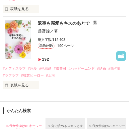
酔った勢いで一夜を共にしてしまった。

表紙を見る
さらに、美桜が初めてだと知った哲平は

『責任をとる、結婚しよう』と真っ直ぐに告げてきた。

　おかしな噂を流されて前の職場でうまくいかなかった梅田美
戸惑う美桜とは裏腹に、好きという気持ちを隠すことなく

返事も溺愛もキスのあとで
完
桜は、海外で傷心旅行をしていたところ、日本人美青年と出会
甘やかしてくる。

い、酒の勢いもあり一夜限りの関係となる。

遊野煌
／著
　帰国後、美桜は新しい職場でワンナイトした美青年と再会。
そんなある日、哲平は美桜がストーカー被害に

総文字数/112,403
なんと彼の正体は、とある財閥御曹司にも関わらず、一族を離
遭っていることを知る。

190ページ
恋愛(純愛)
れて起業した新進気鋭の実業家、社内でも冷徹だと評判な社長
美桜を守るため、哲平は同居を提案してきて――。

――御影恭司その人だったのだ――！

　なぜか恭司から飼い猫の世話係を命じられた美桜は、猫の世
192
話を口実にしばしば呼び出された上、二人はいわゆる身体だけ
夏木美桜(なつきみお)

#オフィスラブ
#溺愛
#執着愛
#御曹司
#ハッピーエンド
#結婚
#独占欲
✕

#ラブラブ
#職業ヒーロー
#上司
鳴海哲平 (なるみてっぺい)

表紙を見る
作品を読む
止まっていたはずの二人の時間が、再び動き出す。

舞川雛子（26）は大手お菓子メーカー、三日月製菓コーポレー
再会から始まる、溺愛ラブ。

ションの企画戦略室で働いている。

また雛子には2年前から付き合いはじめ、半年前から同棲を始
2026.6.5～2026.7.25

かんたん検索
めた、同期で恋人の石垣守（26）がいるのだが、後輩の姫原由
羅（24）との浮気が発覚した上、いつのまにか元カノにされて
いた。

30代女性向けの キーワー
30分で読めるスカッとす
40代女性向けの キーワー
守と由羅から『便利屋雛子』と馬鹿にされ、一人こっそり泣い