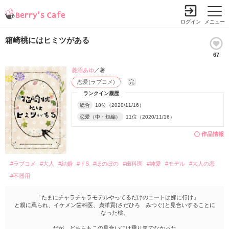
ログイン
メニュー
箱崎桃にはヒミツがある
67
菱沼あゆ
／著
恋愛(ラブコメ)
完
ランクイン履歴
総合
18位（2020/11/16）
恋愛（中・短編）
11位（2020/11/16）
作品情報
#ラブコメ
#大人
#結婚
#ドS
#ほのぼの
#歯科医
#純愛
#モデル
#大人の恋
#不器用
「たまにチャラチャラモデルやってるだけのニートは嫁に行け」
と親に罵られ、イケメン歯科医、貞洋貢(さだひろ みつぐ)と見合いすることに
なった桃。
だが、どちらもこの見合いには乗り気でなかった。