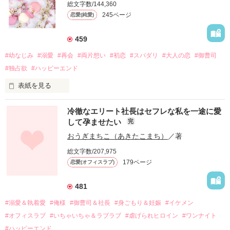
総文字数/144,360
245ページ
恋愛(純愛)
459
#幼なじみ
#溺愛
#再会
#両片想い
#初恋
#スパダリ
#大人の恋
#御曹司
#独占欲
#ハッピーエンド
表紙を見る
冷徹なエリート社長はセフレな私を一途に愛
して孕ませたい
完
幼なじみの哲平に淡い恋心を抱いていた美桜。

おうぎまちこ（あきたこまち）
／著
しかし、ある出来事をきっかけに二人の関係は壊れてしまう。

総文字数/207,975
関係修復もできないまま、美桜は両親の離婚によって

179ページ
恋愛(オフィスラブ)
引っ越すことになり、哲平とも離れ離れになった。

それから約十二年後。

481
過去の傷から、二度と会いたくないと思っていた哲平に

#溺愛＆執着愛
#俺様
#御曹司＆社長
#身ごもり＆妊娠
#イケメン
運命のような再会を果たす。

#オフィスラブ
#いちゃいちゃ＆ラブラブ
#虐げられヒロイン
#ワンナイト
そして、ひょんなことから

#ハッピーエンド