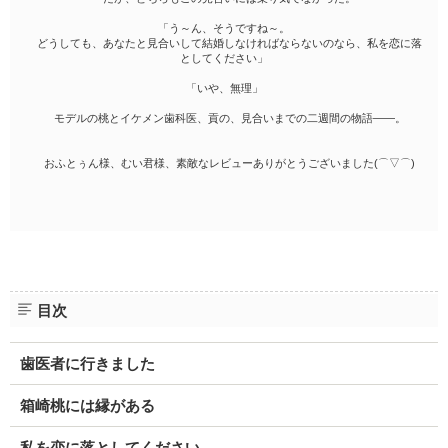
「う～ん、そうですね～。
どうしても、あなたと見合いして結婚しなければならないのなら、私を恋に落
としてください」
「いや、無理」
モデルの桃とイケメン歯科医、貢の、見合いまでの二週間の物語――。
おふとぅん様、むい君様、素敵なレビューありがとうございました(⌒▽⌒)
目次
歯医者に行きました
箱崎桃には縁がある
私を恋に落としてください