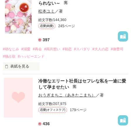
られない～
完
松本ユミ
／著
総文字数/144,360
245ページ
恋愛(純愛)
397
#幼なじみ
#溺愛
#再会
#両片想い
#初恋
#スパダリ
#大人の恋
#御曹司
#独占欲
#ハッピーエンド
表紙を見る
冷徹なエリート社長はセフレな私を一途に愛
して孕ませたい
完
幼なじみの哲平に淡い恋心を抱いていた美桜。

おうぎまちこ（あきたこまち）
／著
しかし、ある出来事をきっかけに二人の関係は壊れてしまう。

総文字数/207,975
関係修復もできないまま、美桜は両親の離婚によって

179ページ
恋愛(オフィスラブ)
引っ越すことになり、哲平とも離れ離れになった。

それから約十二年後。

436