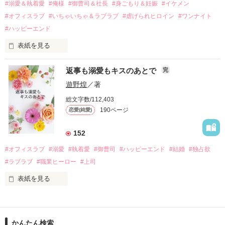
過去の傷から、二度と会いたくないと思っていた哲平に

#溺愛＆執着愛
#俺様
#御曹司＆社長
#身ごもり＆妊娠
#イケメン
運命のような再会を果たす。

#オフィスラブ
#いちゃいちゃ＆ラブラブ
#虐げられヒロイン
#ワンナイト
そして、ひょんなことから

#ハッピーエンド
酔った勢いで一夜を共にしてしまった。

表紙を見る
さらに、美桜が初めてだと知った哲平は

『責任をとる、結婚しよう』と真っ直ぐに告げてきた。

　おかしな噂を流されて前の職場でうまくいかなかった梅田美
戸惑う美桜とは裏腹に、好きという気持ちを隠すことなく

返事も溺愛もキスのあとで
完
桜は、海外で傷心旅行をしていたところ、日本人美青年と出会
甘やかしてくる。

い、酒の勢いもあり一夜限りの関係となる。

遊野煌
／著
　帰国後、美桜は新しい職場でワンナイトした美青年と再会。
そんなある日、哲平は美桜がストーカー被害に

総文字数/112,403
なんと彼の正体は、とある財閥御曹司にも関わらず、一族を離
遭っていることを知る。

190ページ
恋愛(純愛)
れて起業した新進気鋭の実業家、社内でも冷徹だと評判な社長
美桜を守るため、哲平は同居を提案してきて――。

――御影恭司その人だったのだ――！

　なぜか恭司から飼い猫の世話係を命じられた美桜は、猫の世
152
話を口実にしばしば呼び出された上、二人はいわゆる身体だけ
夏木美桜(なつきみお)

#オフィスラブ
#溺愛
#執着愛
#御曹司
#ハッピーエンド
#結婚
#独占欲
✕

#ラブラブ
#職業ヒーロー
#上司
鳴海哲平 (なるみてっぺい)

表紙を見る
作品を読む
止まっていたはずの二人の時間が、再び動き出す。

舞川雛子（26）は大手お菓子メーカー、三日月製菓コーポレー
再会から始まる、溺愛ラブ。

ションの企画戦略室で働いている。

また雛子には2年前から付き合いはじめ、半年前から同棲を始
2026.6.5～2026.7.25

かんたん検索