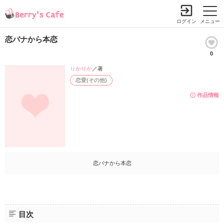
ログイン
メニュー
恋バナから本恋
0
りかりか
／著
恋愛(その他)
作品情報
恋バナから本恋
目次