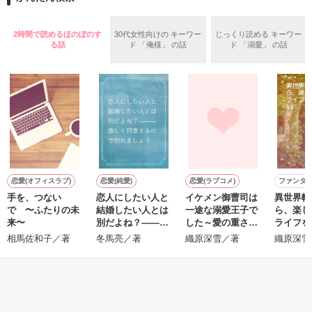
めた、同期で恋人の石垣守（26）がいるのだが、後輩の姫原由
羅（24）との浮気が発覚した上、いつのまにか元カノにされて
いた。

2時間で読めるほのぼのす
30代女性向けの キーワー
じっくり読める キーワー
守と由羅から『便利屋雛子』と馬鹿にされ、一人こっそり泣い
る話
ド 「俺様」 の話
ド 「溺愛」 の話
＊以前、公開していた話の改稿版です＊

ていた雛子に、企画戦略室の上司である雪瀬鷹哉（29）が
『──俺と結婚してくれないか』といきなりプロポーズをしてき
た上、同居まで提案してきて──？

鷹哉『宜しくな、俺の雛子』🦅

雛子『俺の……ひぃ、雛子？！！！』🐥

作品を読む
シゴデキで冷徹な上司が見せる素顔は、なぜか想像以上に甘く
て……🐥💓🦅

恋愛(オフィスラブ)
恋愛(純愛)
恋愛(ラブコメ)
ファンタ
手を、つない
恋人にしたい人と
イケメン御曹司は
異世界転
※表紙も作中使用の画像も全てフリー素材です。

で 〜ふたりの未
結婚したい人とは
一途な溺愛王子で
ら、楽し
※執筆期間2026.6.3〜7.20完結です。　

来〜
別だよね？―――
した～愛の重さは
ライフを
m
※他サイトさんにて恋愛トレンド1位でした〜良かったら読ん
激しく同意するの
ヘビー級？！～
い!!
相馬佐和子／著
冬馬亮／著
織原深雪／著
織原深雪
で頂けると嬉しいです。
で別れましょう
もっと見る
作品を読む
かんたん検索の条件を変える