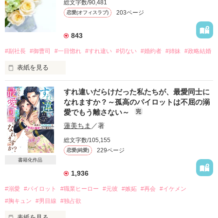
総文字数/90,481
203ページ
恋愛(オフィスラブ)
843
#副社長
#御曹司
#一目惚れ
#すれ違い
#切ない
#婚約者
#姉妹
#政略結婚
表紙を見る
「一目惚れに理由がいる？」

すれ違いだらけだった私たちが、最愛同士に
あと3日以内に『好きな人』と婚約しないと

なれますか？～孤高のパイロットは不屈の溺
政略結婚をさせられるという彼

愛でもう離さない～
完
お金持ちのイケメン副社長が

蓮美ちま
／著
期限ギリギリまで探していた女性が

総文字数/105,155
どうしてこんな平凡な私…？

229ページ
恋愛(純愛)
書籍化作品
＊。.・＊・.。＊

1,936
高野 明里（２４）

天星製薬　総務課福利厚生係

#溺愛
#パイロット
#職業ヒーロー
#元彼
#嫉妬
#再会
#イケメン
#胸キュン
#男目線
#独占欲
水嶋 直斗（３２）

天星製薬　副社長

表紙を見る