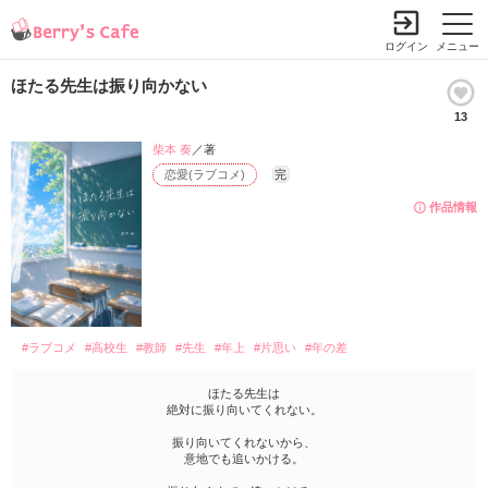
ログイン
メニュー
ほたる先生は振り向かない
13
柴本 奏
／著
恋愛(ラブコメ)
完
作品情報
#ラブコメ
#高校生
#教師
#先生
#年上
#片思い
#年の差
ほたる先生は
絶対に振り向いてくれない。
振り向いてくれないから、
意地でも追いかける。