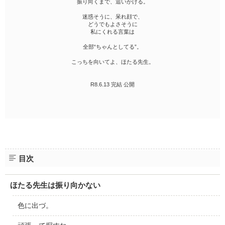
振り向くまで、追いかける。
迷惑そうに、呆れ顔で、
どうでもよさそうに
私にくれる言葉は
全部“ちゃんとしてる”。
こっちを向いてよ、ほたる先生。
R8.6.13 完結 公開
目次
ほたる先生は振り向かない
色に出づ。