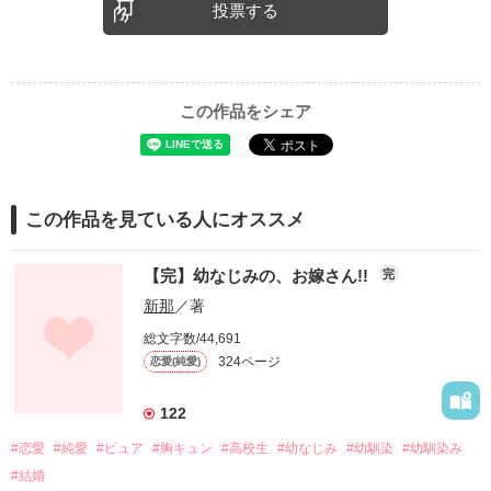
投票する
この作品をシェア
この作品を見ている人にオススメ
【完】幼なじみの、お嫁さん!!
完
新那
／著
総文字数/44,691
324ページ
恋愛(純愛)
122
#恋愛
#純愛
#ピュア
#胸キュン
#高校生
#幼なじみ
#幼馴染
#幼馴染み
#結婚