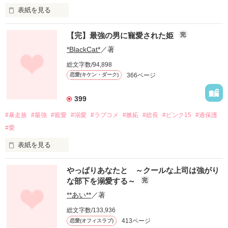
表紙を見る
物心もついてない

【完】最強の男に寵愛された姫
完
本当に小さい頃からの夢

*BlackCat*
／著
総文字数/94,898
366ページ
恋愛(キケン・ダーク)
それは

399
「陸斗のお嫁さんになること」

#暴走族
#最強
#寵愛
#溺愛
#ラブコメ
#嫉妬
#総長
#ピンク15
#過保護
#愛
子供の頃に描いた

表紙を見る
「あの・・・本当に玲くんですよね？」

やっぱりあなたと ～クールな上司は強がり
本当に他愛なくて

な部下を溺愛する～
完
不良・ヤンキーが苦手な可愛い女の子

馬鹿馬鹿しい

**あい**
／著
夜神 姫華 （ﾔｶﾞﾐ ﾋﾒｶ）

総文字数/133,936
夢なんだけど

413ページ
恋愛(オフィスラブ)
*.｡｡ﾟ+*.ﾟﾟ｡+*.｡｡ﾟ+*.ﾟﾟ｡+*.｡｡ﾟ+*.ﾟﾟ｡+*.｡｡ﾟ
