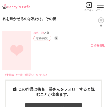
ログイン
メニュー
君を輝かせるのは私だけ。その後
5
榛名 碧
／著
恋愛(純愛)
完
作品情報
#番外編
#一途
#両思い
#ひたむき
この作品は榛名 碧さんをフォローすると読
むことが出来ます。