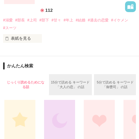
「俺以外の奴と目を合わせるな。」

112
私は

表と裏の顔アリ・独占欲丸出しの男

#溺愛
#部長
#上司
#部下
#甘々
#年上
#結婚
#過去の恋愛
#イケメン
#スーツ
如月 玲 （ｷﾗｻｷﾞ ﾚｲ）

今もその夢を

表紙を見る
私の好きな人はお兄ちゃんの親友

追い続けてるんだ────

店舗コンサルティング会社　営業マーケティング部　主任　市
橋莉緒(28)

まさか彼が全国No.1の

かんたん検索
暴走族の総長だったなんて！？

店舗コンサルティング会社　営業マーケティング部　部長　片
寄和哉(30)

こんな私の恋は波乱だらけ？

じっくり読めるためにな
15分で読める キーワード
5分で読める キーワード
る話
「大人の恋」 の話
「御曹司」 の話
ハプニングだらけ激甘不良ラブコメディ

信太 穂波

【Honami Shida】

『私の人生どうなっちゃうの～！！』

×

覗いてみない？

高橋 陸斗

【Rikuto Takahashi】

二人の甘い時間という名の日常を、、、
