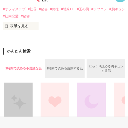
239
◇◆ﾟ+..+ﾟﾟ+..+ﾟﾟ+..+ﾟ+..+ﾟﾟ+..+ﾟ◆◇

#オフィスラブ
#社長
#秘書
#俺様
#地味OL
#玉の輿
#ラブコメ
#胸キュン
十河　伊鈴（そごう　いすず）

#社内恋愛
#秘密
×

表紙を見る
立花　煌　（たちばな　こう）

社内では一際…華やいでいる部署

◇◆ﾟ+..+ﾟﾟ+..+ﾟﾟ+..+ﾟ+..+ﾟﾟ+..+ﾟ◆◇

かんたん検索
秘書課

失恋から始まる、24時間の大逆転

じっくり読める胸キュン
1時間で読める不思議な話
1時間で読める感動する話
する話
「あなたさえよければ、ご一緒しましょうか？」

通称『シンデレラの間』と

この会社では言われていた…

これがすべての始まりだった

※続編はこちら→「願わくは、雨にくちづけ」

社内で一番…地味な部署・経理課

Review

そこでひっそりと働く一人の女性

その他
恋愛(その他)
ファンタジー
恋愛(その他