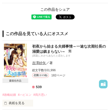
この作品をシェア
この作品を見ている人にオススメ
初夜から始まる夫婦事情～一途な次期社長の
溺愛は鎮まらない～
完
[原題]これからあなたと恋をします
吉澤紗矢
／著
総文字数/101,996
182ページ
恋愛(その他)
書籍化作品
539
#政略結婚
#ハピエン
#両片思い
表紙を見る