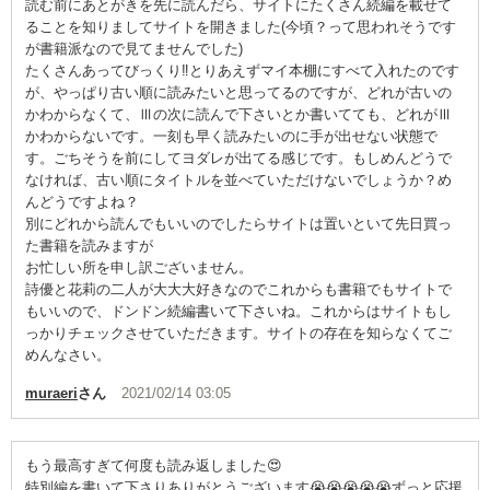
読む前にあとがきを先に読んだら、サイトにたくさん続編を載せて
ることを知りましてサイトを開きました(今頃？って思われそうです
が書籍派なので見てませんでした)
たくさんあってびっくり‼️とりあえずマイ本棚にすべて入れたのです
が、やっぱり古い順に読みたいと思ってるのですが、どれが古いの
かわからなくて、Ⅲの次に読んで下さいとか書いてても、どれがⅢ
かわからないです。一刻も早く読みたいのに手が出せない状態で
す。ごちそうを前にしてヨダレが出てる感じです。もしめんどうで
なければ、古い順にタイトルを並べていただけないでしょうか？め
んどうですよね？
別にどれから読んでもいいのでしたらサイトは置いといて先日買っ
た書籍を読みますが
お忙しい所を申し訳ございません。
詩優と花莉の二人が大大大好きなのでこれからも書籍でもサイトで
もいいので、ドンドン続編書いて下さいね。これからはサイトもし
っかりチェックさせていただきます。サイトの存在を知らなくてご
めんなさい。
muraeri
さん
2021/02/14 03:05
もう最高すぎて何度も読み返しました😍
特別編を書いて下さりありがとうございます😭😭😭😭😭ずっと応援