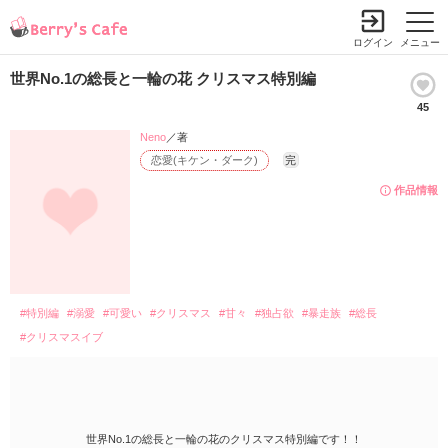
ログイン
メニュー
世界No.1の総長と一輪の花 クリスマス特別編
45
Neno
／著
恋愛(キケン・ダーク)
完
作品情報
#特別編
#溺愛
#可愛い
#クリスマス
#甘々
#独占欲
#暴走族
#総長
#クリスマスイブ
世界No.1の総長と一輪の花のクリスマス特別編です！！