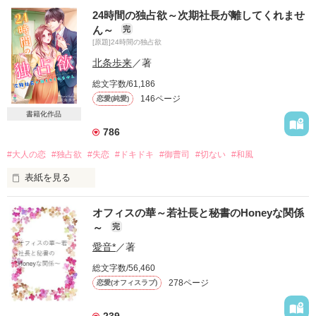
政略結婚で結婚した香子と柊哉。

24時間の独占欲～次期社長が離してくれませ
ん～
完
意外と穏やかな結婚生活がスタートするけれど、だんだんと悩
[原題]24時間の独占欲
みも出て来て…

北条歩来
／著
*.:･.｡**.:･.｡**.:･.｡**.:･.｡**.:･.｡**.:･.｡**.:･.｡**.:･.｡**.:･.｡**.:･.｡**

総文字数/61,186
146ページ
恋愛(純愛)
桐ケ谷　香子（きりがや　こうこ）　２５歳。

桐ケ谷不動産の長女。

書籍化作品
786
桜川　柊哉（さくらがわ　しゅうや）３０歳

桜川都市開発の専務。

#大人の恋
#独占欲
#失恋
#ドキドキ
#御曹司
#切ない
#和風
表紙を見る
*.:･.｡**.:･.｡**.:･.｡**.:･.｡**.:･.｡**.:･.｡**.:･.｡**.:･.｡**.:･.｡**.:･.｡**

オフィスの華～若社長と秘書のHoneyな関係
〝結婚を前提に〟

2019/09/29start～2019/12/13限定公開
～
完
これは、私がもらうはずの言葉だった

愛音*
／著
作品を読む
総文字数/56,460
誕生日なんて大嫌い

278ページ
恋愛(オフィスラブ)
男なんて信じない
