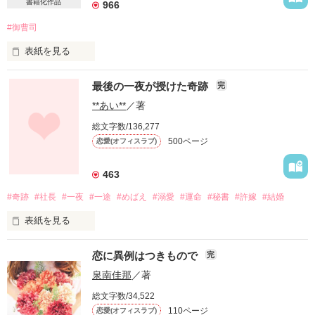
書籍化作品
966
#御曹司
表紙を見る
真野   紫（マノ ユカリ）

最後の一夜が授けた奇跡
完
風間コーポレーションに務めるOL、22歳

        ×

**あい**
／著
風間   恭一（カザマ キョウイチ）

総文字数/136,277
風間コーポレーションの副社長。22歳

500ページ
恋愛(オフィスラブ)
金持ちは苦手だし、彼のことも

大企業の御曹司ということで冷めた目で

463
見ていた。

#奇跡
#社長
#一夜
#一途
#めばえ
#溺愛
#運命
#秘書
#許嫁
#結婚
私とは違う世界に住む人。

なのに、どうして彼のテリトリーに

表紙を見る
私はいるの!?

大手デパート社長　朝川律樹(32)

恋に異例はつきもので
完
2018.11.29 ー 2019.12.23

社長秘書　泉崎季里(32)

泉南佳那
／著
⭐️素敵なレビューどうもありがとう

総文字数/34,522
ございざました〜❤️❤️❤️
110ページ
恋愛(オフィスラブ)
あなたの未来のために、この手を離したのに
