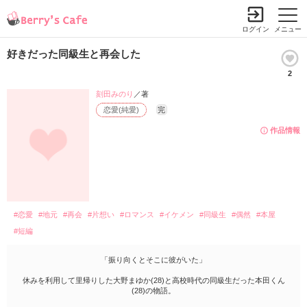
ログイン
メニュー
好きだった同級生と再会した
2
刻田みのり
／著
恋愛(純愛)
完
作品情報
#恋愛
#地元
#再会
#片想い
#ロマンス
#イケメン
#同級生
#偶然
#本屋
#短編
「振り向くとそこに彼がいた」
休みを利用して里帰りした大野まゆか(28)と高校時代の同級生だった本田くん
(28)の物語。