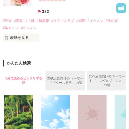
最後だと決めていた一夜に私は奇跡を授かった

382
作品を読む
#純愛
#部長
#上司
#無愛想
#オフィスラブ
#溺愛
#イケメン
#年の差
この命は私がすべてをかけて守っていく

#胸キュン
#ツンデレ
あなたを愛した証だから・・・

表紙を見る
「よっしゃー」が口癖の

元気いっぱい営業部員、辻本花梨27歳

あなたへの諦められない愛の分も

　×　

かんたん検索
敏腕だけど冷徹と噂されている

この子にすべてを捧ぐ・・・

俺様部長　木沢彰吾34歳

20代女性向けの キーワー
5分で読めるビックリする
20代女性向けの キーワー
ド 「キングorプリンス」
　ある朝、花梨が出社すると

※たくさんの方にお読みいただいています。ありがとうござい
話
ド 「クール男子」 の話
の話
　異動の辞令が張り出されていた。

ます。

**あい**からお礼を込めて番外編を追加しました。”二人の出会
　異動先は木沢部長率いる

い”と”はじまり”をお読みいただけたら嬉しいです。

〝ブランディング戦略部〟。

※ランキング1位いただきました。ありがとうございます。順
　なんでこんな時期に……

位がすべてではありませんが、たくさんの方にお読みいただけ
るチャンスをいただいたこと、心から感謝しています。そして