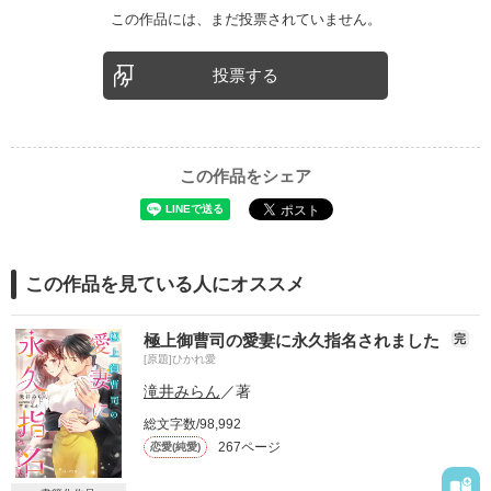
この作品には、まだ投票されていません。
投票する
この作品をシェア
この作品を見ている人にオススメ
極上御曹司の愛妻に永久指名されました
完
[原題]ひかれ愛
滝井みらん
／著
総文字数/98,992
267ページ
恋愛(純愛)